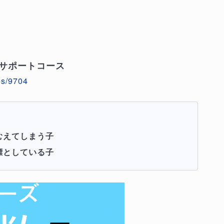
塾サポートコース
es/9704
むえてしまう子
標としている子