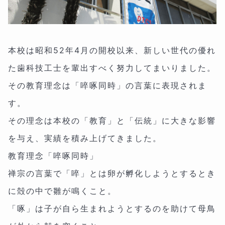
本校は昭和52年4月の開校以来、新しい世代の優れ
た歯科技工士を輩出すべく努力してまいりました。
その教育理念は「啐啄同時」の言葉に表現されま
す。
その理念は本校の「教育」と「伝統」に大きな影響
を与え、実績を積み上げてきました。
教育理念「啐啄同時」
禅宗の言葉で「啐」とは卵が孵化しようとするとき
に殻の中で雛が鳴くこと。
「啄」は子が自ら生まれようとするのを助けて母鳥