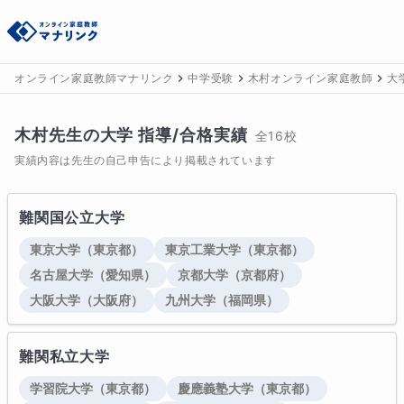
オンライン家庭教師マナリンク
中学受験
木村オンライン家庭教師
大
木村
先生の
大学
 指導/合格実績
全
16
校
実績内容は先生の自己申告により掲載されています
難関国公立大学
東京大学
（東京都）
東京工業大学
（東京都）
名古屋大学
（愛知県）
京都大学
（京都府）
大阪大学
（大阪府）
九州大学
（福岡県）
難関私立大学
学習院大学
（東京都）
慶應義塾大学
（東京都）