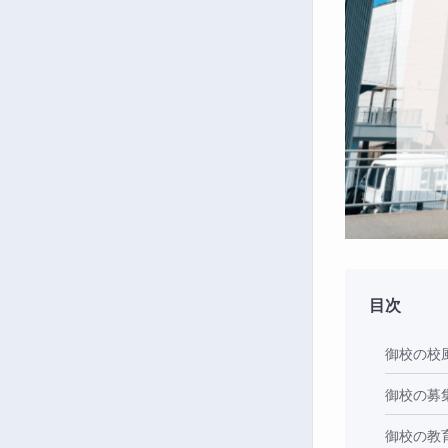
目次
御校の校
御校の募
御校の教