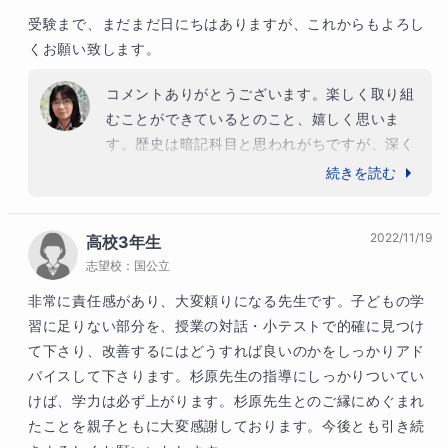
受験まで、まだまだ日にちはありますが、これからもよろし
くお願い致します。
コメントありがとうございます。楽しく取り組
むことができているとのこと、嬉しく思いま
す。歴史は暗記科目と思われがちですが、深く
考えながら取り組むと様々な発見があり、楽し
続きを読む
く学習できる教科です。これからも「なぜこの
事件がおきた？」など考察しながら授業を展開
2022/11/19
高校3年生
しますので、疑問点などあればどんどん質問し
志望校：
国公立
てくださいね。今後も宜しくお願い致します。
非常に責任感があり、大変頼りになる先生です。子どもの学
習に足りない部分を、授業の対話・小テストで的確に見つけ
て下さり、改善するにはどうすれば良いのかをしっかりアド
バイスして下さります。杉原先生の指導にしっかりついてい
けば、学力は必ず上がります。杉原先生とのご縁にめぐまれ
たことを親子ともに大変感謝しております。今後とも引き続