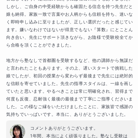
しかし、ご自身の中受経験からも確固たる信念を持つ先生だと
娘も納得。家族一致で言葉やお人柄からも信頼を持ち、迷いな
く即時申し込みに至りましたが、正しい選択だったと感じてい
ます。嫌いなわけではないが得意でもない『算数』にとことん
向き合い、先生にサポート頂きながら、お陰様で受験校全てか
ら合格を頂くことができました。

地方から塾なしで首都圏を受験するなど、他の講師から無謀だ
と言われたこともあります。その上、遅いスタートで挑戦した
娘でしたが、初回の授業から変わらず最後まで先生には絶対的
な信頼を寄せていました。先生の指導スタイルは、一線を画し
ていたと思います。やるべきことは常に明確化され、習得まで
何度も反復、忍耐強く最後の最後まで丁寧にご指導くださいま
した。この様なご縁をいただけましたことに、家族皆で感謝の
気持ちでいっぱいです。本当に、ありがとうございました。
コメントありがとうございます。

1年間、本当によく頑張りました。塾なし受験は