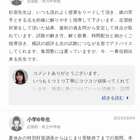
志望校：
市川中学校
杉原先生は、いつも流れよく授業をリードして頂き、娘の苦
手とする点を的確に解りやすく指導して下さいます。志望校
対策をして頂いた結果、最初の過去問から安定して得点が取
れています。試験の解き方、解く順番、時間配分と細かくご
指導頂き、模試の総評も次の試験につながる形でアドバイス
してくれます。集団塾には通っていますが、今、一番信頼出
来る先生です。
コメントありがとうございます。

いつも１つ１つ丁寧にコツコツ頑張ってくれて
います。地道に身につけていった読解力・設問
への対応力が、点数に表れていますね。

続きを読む
受験本番まで精一杯サポートしていきますの
で、合格目指して最後まで一緒に頑張っていき
2023/02/04
小学6年生
ましょう。
志望校：
私立中学校
夏休みの特別対策講座からはじまり受験終了までの期間、本