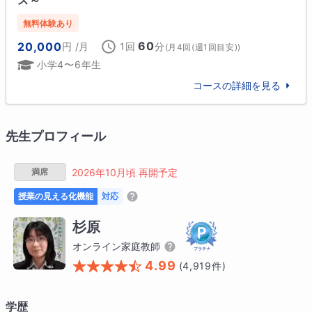
ス～
無料体験あり
60
20,000
円
/月
1回
分
(
月4回(週1回目安)
)
小学4〜6年生
コースの詳細を見る
先生プロフィール
満席
2026年10月頃 再開予定
授業の見える化機能
対応
杉原
オンライン家庭教師
4.99
(
4,919
件)
学歴