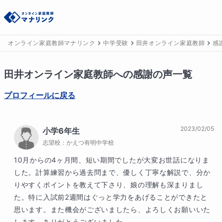
オンライン家庭教師マナリンク
中学受験
田井オンライン家庭教師
感
田井
オンライン家庭教師への感謝の声一覧
プロフィールに戻る
2023/02/05
小学6年生
志望校：
かえつ有明中学校
10月からの4ヶ月間、短い期間でしたが大変お世話になりま
した。計算練習から過去問まで、優しく丁寧な解説で、分か
りやすくポイントを教えて下さり、娘の理解も深まりまし
た。特に入試前2週間はぐっと学力をあげることができたと
思います。また機会がございましたら、よろしくお願いいた
します。ありがとうございました。