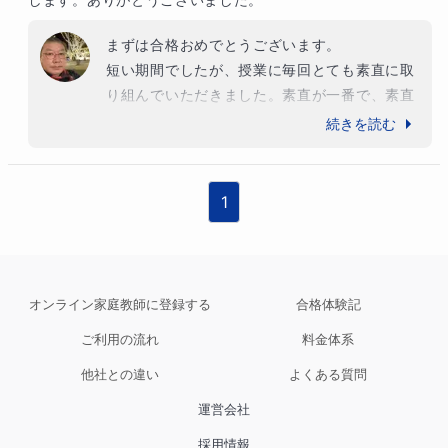
まずは合格おめでとうございます。

短い期間でしたが、授業に毎回とても素直に取
り組んでいただきました。素直が一番で、素直
な子は力が伸びます。お母様もおっしゃってい
続きを読む
るように、入試前の授業では、それまでとは格
段と違いとても理解が深まったと感じました。
最後の授業では、こちらが準備していた内容が
1
早く終わってしまい、急遽問題を増やした次第
です。コツコツと続けることで、力は確実につ
きます。今回入試に取り組んだことで、本当に
お子さんの力が成長したのを見届けられて、私
オンライン家庭教師に登録する
合格体験記
としてもうれしかったです。

ご利用の流れ
料金体系
今後は入学してから、6年間という時間があり
ますのでこの時間の中で、自分探しをして頂け
他社との違い
よくある質問
たらと思います。入試の勉強の時間で、自分が
運営会社
やりたくてもできなかったことをたくさん実現
して頂けたらと思います。
採用情報