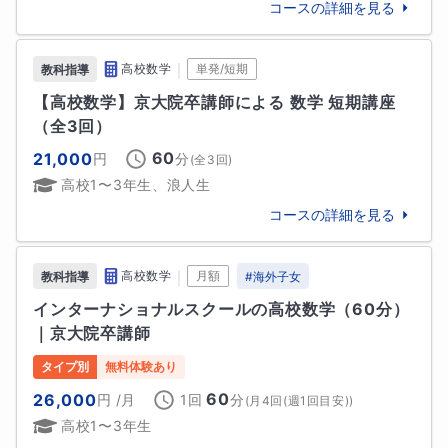
コースの詳細を見る
｜
高校数学
単発/短期
教科指導
【高校数学】京大院卒講師による 数学 短期講座
（全3回）
60
21,000
円
分
(全
3
回)
高校1〜3年生、浪人生
コースの詳細を見る
｜
高校数学
月額
教科指導
#
海外子女
インターナショナルスクールの高校数学（60分）
｜京大院卒講師
タイプ別
無料体験あり
60
26,000
円
/月
1回
分
(
月4回(週1回目安)
)
高校1〜3年生