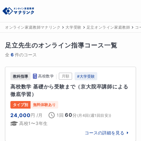
オンライン家庭教師マナリンク
大学受験
足立オンライン家庭教師
コ
足立
先生のオンライン指導コース一覧
全
6
件のコース
｜
高校数学
月額
教科指導
#
大学受験
高校数学 基礎から受験まで（京大院卒講師による
徹底学習）
タイプ別
無料体験あり
60
24,000
円
/月
1回
分
(
月4回(週1回目安)
)
高校1〜3年生
コースの詳細を見る