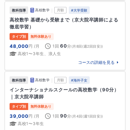
｜
高校数学
月額
教科指導
#
大学受験
高校数学 基礎から受験まで（京大院卒講師による
徹底学習）
タイプ別
無料体験あり
60
48,000
円
/月
1回
分
(
月8回(週2回目安)
)
高校1〜3年生、浪人生
コースの詳細を見る
｜
高校数学
月額
教科指導
#
海外子女
インターナショナルスクールの高校数学（90分）
｜京大院卒講師
タイプ別
無料体験あり
90
39,000
円
/月
1回
分
(
月4回(週1回目安)
)
高校1〜3年生