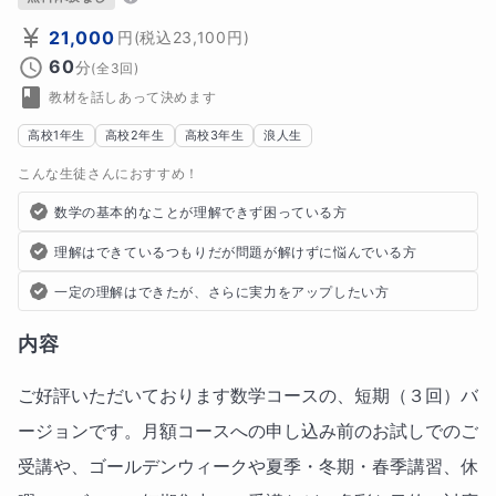
21,000
円
(税込
23,100
円)
60
分
(全
3
回)
教材を話しあって決めます
高校1年生
高校2年生
高校3年生
浪人生
こんな生徒さんにおすすめ！
数学の基本的なことが理解できず困っている方
理解はできているつもりだが問題が解けずに悩んでいる方
一定の理解はできたが、さらに実力をアップしたい方
内容
ご好評いただいております数学コースの、短期（３回）バ
ージョンです。月額コースへの申し込み前のお試しでのご
受講や、ゴールデンウィークや夏季・冬期・春季講習、休