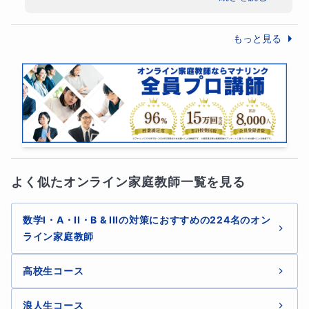
でこられて、大学合格を勝ち取られました
ね。

もっと見る
非常にハイレベルな内容を学習されました
し、しんどい時期もあったことと思います
が、絶対に投げ出さず、逃げることなく目標
に向かって前進を続けられ、素晴らしい結果
につながりました。

英語も数学も、間違いやすいクセをお持ちで
したが、最後には綺麗に克服され、申し分の
ない答案を書けるようになられて、私も感激
よく似たオンライン家庭教師一覧を見る
しました。継続的にご自身の答案を見返して
分析をされるという取り組みをされた成果で
す。

数学I・A・II・B & IIIの対策におすすめの224名のオン
大学での勉強や研究も、どんどん進めてくだ
ライン家庭教師
さいね。ますますのご発展をお祈りしており
ます。
高校生コース
浪人生コース