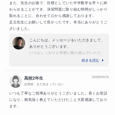
また、先生のお陰で、目標としていた中学数学を早々に終
わらせることができ、演習問題に取り組む時間がしっかり
取れることに、合わせて心から感謝しております。

足立先生にお願いして良かったです。本当にありがとうご
ざいました。
こんにちは。メッセージをいただきまして、
ありがとうございます。

いつもしっかりと学習に取り組んでいただ
き、早期に中学数学の課程を終えることがで
続きを読む
きました。

毎回の宿題をきっちりとこなされて、自主的
2026/05/14
高校2年生
に教科書を読んで先取り学習をされるなど、
志望校：
まだ決まっていない
ご家庭での学習の習慣ができておられること
が、大きな成果につながりました。

いつも丁寧なご指導ありがとうございました。長くお世話
これからますます、大きくチャレンジして飛
になり，根気強く教えていただけたこと大変感謝しており
躍されることをお祈り申し上げます。
ます。
