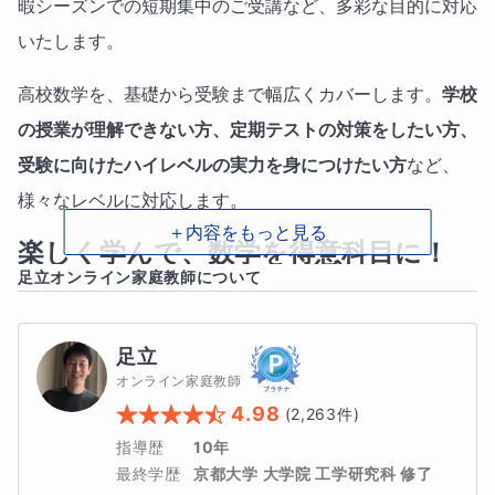
暇シーズンでの短期集中のご受講など、多彩な目的に対応
いたします。
高校数学を、基礎から受験まで幅広くカバーします。
学校
の授業が理解できない方、定期テストの対策をしたい方、
受験に向けたハイレベルの実力を身につけたい方
など、
様々なレベルに対応します。
＋内容をもっと見る
楽しく学んで、数学を得意科目に！
足立
オンライン家庭教師について
とにかく、数学を楽しく学んで、得意科目にしてゆくこと
に主眼を置きます。
足立
オンライン家庭教師
暗記に頼らず、ハイレベルな問題に対しても思考力で取り
4.98
(
2,263
件)
組むことができる状態を、最短・最速で目指してゆきま
指導歴
10年
す。
最終学歴
京都大学 大学院 工学研究科 修了