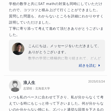
学校の数学と共にSAT mathの対策も同時にしていただけ
たので、コツコツと積み上げて行くことができました。

質問した問題も、わからないところを詳細にわかりやすく
説明していただけました。

丁寧に寄り添って考えて進めて頂だきありがとうございま
した。
こんにちは。メッセージをいただきまして、
ありがとうございます。

数学の学習に積極的に取り組まれて、どんど
ん実力をつけてゆかれました。わかりにくい
続きを読む
箇所をいつも積極的にご質問いただき、その
たびに考え方を吸収されました。

2025/03/24
浪人生
SAT mathについても、最近は迷わずスムー
志望校：
北海道大学
ズに解けるようになられて、私もとても嬉し
く感じております。これからますます様々な
いつも私のペースに合わせて下さり、私が分からなくて考
ことにチャレンジしましょう！
えている時にもじっと待って下さいました。何が分からな
いのか分からない時にも、ズバッと適切な回答を下さるの