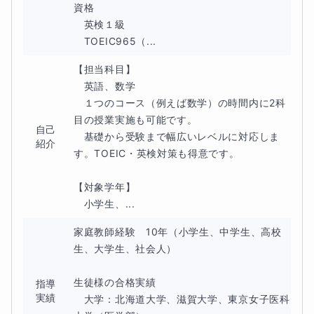
資格

　英検１級

高校数学は、基本的な原理がわかれば、自信をもって気持
　TOEIC965（...
ちよく問題を解くことができるようになります。とにかく
【担当科目】

基礎を完璧に固めることが重要です。
　英語、数学

「こういった点」を大切にしながら
　１つのコース（例えば数学）の時間内に2科
目の授業実施も可能です。

指導を進めていきます
自己
　基礎から受験まで幅広いレベルに対応しま
紹介
す。TOEIC・英検対策も得意です。

私の授業では、納得がゆくまで、このような基本的な事項
を徹底的に説明し、頭に入れていただきます。これによっ
【対象学年】

　小学生、...
て、次のステップの応用力に繋げることも可能となりま
す。
家庭教師経験　10年（小学生、中学生、高校
生、大学生、社会人）

「さっぱりわからない」「何を質問してよいか、わからな
生徒様の合格実績

い」という場合も、遠慮なくおっしゃってください。わか
指導
実績
　大学：北海道大学、滋賀大学、東京女子医科
らない箇所を放置して先に進んでも、絶対に力は身に付き