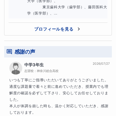
大学（医学部）、

ません。わかるところにまでさかのぼって、丁寧に指導さ
　　　　東京歯科大学（歯学部）、藤田医科大
学（医学部）、...
せていただきます。
お問合せをいただく際に知りたいこと
プロフィールを見る
ご受講の目的（定期テスト対策または受験対策など）
数学において、悩んでいること（授業についてゆけない、
感謝の声
など）
2026/07/27
中学3年生
主に使用している教材（教科書、参考書など）
志望校：
神奈川総合高校
いつも丁寧にご指導いただいてありがとうございました。

適度な課題量で着々と前に進めていただき、授業内でも理
解度の確認を必ずして下さり、安心してお任せしておりま
した。

本人が体調を崩した時も、温かく対応していただき、感謝
しております。
