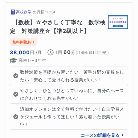
高校数学
の
月額コース
【数検】☆やさしく丁寧な　数学検
定　対策講座☆【準2級以上】
無料体験あり
60
38,000
円
/月
1回
分
(
月4回(週1回目安)
)
高校1〜3年生
数検対策を基礎から習いたい！苦手分野の克服をし
たい！安心して受けられる授業がいい！
やさしく、ひとつひとつていねいに、自分のペース
に合わせてくれる先生がいい！
追加オプションは全て無料で付けたい！自主学習ス
ケジュールも作ってほしい！落ち着いた授業がい
い！
コースの詳細を見る