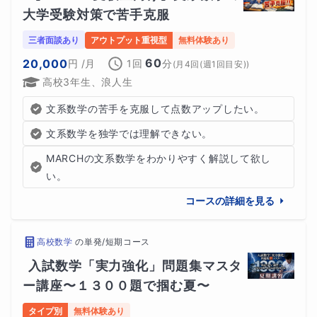
大学受験対策で苦手克服
三者面談あり
アウトプット重視型
無料体験あり
60
20,000
円
/月
1回
分
(
月4回(週1回目安)
)
高校3年生、浪人生
文系数学の苦手を克服して点数アップしたい。
文系数学を独学では理解できない。
MARCHの文系数学をわかりやすく解説して欲し
い。
コースの詳細を見る
高校数学
の
単発/短期コース
入試数学「実力強化」問題集マスタ
ー講座〜１３００題で掴む夏〜
タイプ別
無料体験あり