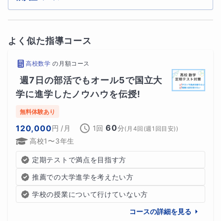
よく似た指導コース
高校数学
の
月額コース
週7日の部活でもオール5で国立大
学に進学したノウハウを伝授!
無料体験あり
60
120,000
円
/月
1回
分
(
月4回(週1回目安)
)
高校1〜3年生
定期テストで満点を目指す方
推薦での大学進学を考えたい方
学校の授業について行けていない方
コースの詳細を見る