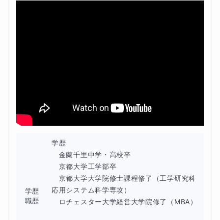
高校数学は、とっつきにくいのは当然です。しっかりと解
きほぐしてゆきますので、どうぞご相談ください。
生徒様が抱えている課題・現状の悩み
幅広いテーマを扱う高校数学において、各単元の基礎の理
解があいまいであるために、教科書や参考書の基本問題も
十分に解けない方が多いのが事実です。
パターンを暗記しようとする方もおられますが、幅広い分
学歴

野の全てのパターンなど暗記するのは大変だし、絶対に忘
　金蘭千里中学・高校卒

れます。本講座では、どのように考えれば、暗記に頼らず
　京都大学工学部卒

に問題を解くことができるのかを、しっかり伝授いたしま
　京都大学大学院修士課程修了（工学研究科 
応用システム科学専攻）

す。
学歴
職歴
　ロチェスター大学経営大学院修了（MBA）

状況や難易度に対する講師の見解