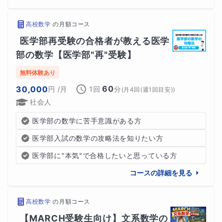
高校数学
の
月額コース
医学部再受験の合格者が教える医学
部の数学【医学部"再"受験】
無料体験あり
60
30,000
円
/月
1回
分
(
月4回(週1回目安)
)
社会人
医学部の数学に苦手意識がある方
医学部入試の数学の攻略法を知りたい方
医学部に"本気"で合格したいと思っている方
コースの詳細を見る
高校数学
の
月額コース
【MARCH受験生向け】文系数学の