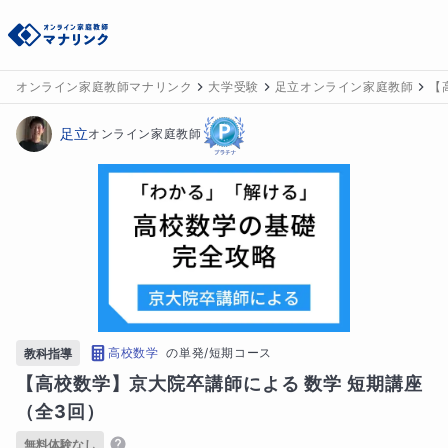
オンライン家庭教師マナリンク
大学受験
足立オンライン家庭教師
【
足立
オンライン家庭教師
高校数学
の
単発/短期コース
教科指導
【高校数学】京大院卒講師による 数学 短期講座
（全3回）
無料体験なし