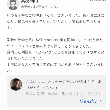
高校2年生
教科書を読んで先取り学習をされるなど、ご家
志望校：
まだ決まっていない
庭での学習の習慣ができておられることが、大
きな成果につながりました。

いつも丁寧なご指導ありがとうございました。長くお世話に
これからますます、大きくチャレンジして飛躍
なり，根気強く教えていただけたこと大変感謝しておりま
されることをお祈り申し上げます。
す。

学校の数学と共にSAT mathの対策も同時にしていただけた
ので、コツコツと積み上げて行くことができました。

質問した問題も、わからないところを詳細にわかりやすく説
明していただけました。

丁寧に寄り添って考えて進めて頂だきありがとうございまし
た。
こんにちは。メッセージをいただきまして、あ
りがとうございます。

数学の学習に積極的に取り組まれて、どんどん
実力をつけてゆかれました。わかりにくい箇所
続きを読む
をいつも積極的にご質問いただき、そのたびに