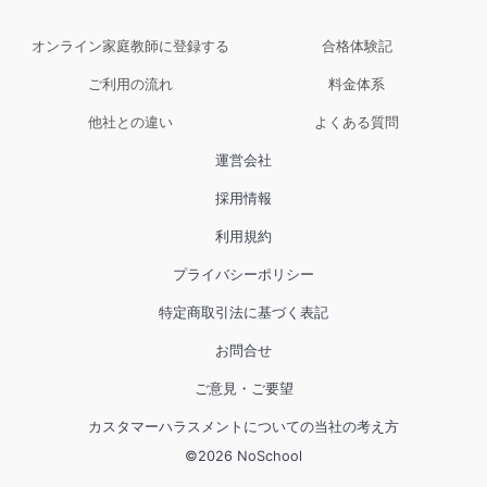
で積極的にご質問いただき、良いスパイラルで
進化されていますね。

オンライン家庭教師に登録する
合格体験記
ご利用の流れ
料金体系
私のキャリアにつきましてはお恥ずかしい限り
ですが、ご提供できる知識やノウハウはこれか
他社との違い
よくある質問
らもどんどんお伝えしますので、遠慮なく引き
運営会社
出してください。

引き続き、一緒にステップアップしてゆきまし
採用情報
ょう！よろしくお願いいたします。
利用規約
プライバシーポリシー
特定商取引法に基づく表記
お問合せ
ご意見・ご要望
カスタマーハラスメントについての当社の考え方
©
2026
NoSchool