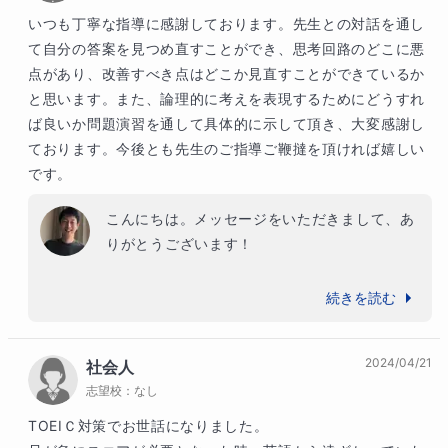
られますね。これからますます楽しみです。

いつも丁寧な指導に感謝しております。先生との対話を通し
て自分の答案を見つめ直すことができ、思考回路のどこに悪
引き続き、どうぞよろしくお願いいたします。
点があり、改善すべき点はどこか見直すことができているか
と思います。また、論理的に考えを表現するためにどうすれ
ば良いか問題演習を通して具体的に示して頂き、大変感謝し
ております。今後とも先生のご指導ご鞭撻を頂ければ嬉しい
です。
こんにちは。メッセージをいただきまして、あ
りがとうございます！

いつも、目の前の問題を解くだけでなく、今後
続きを読む
につながるための「考え方」「応用力」を意識
して学習されており、素晴らしいと感じていま
2024/04/21
社会人
す。

志望校：
なし
実際、最近はメキメキと力をつけられて、正答
率が明らかに上がってきているのも、そのよう
TOEIＣ対策でお世話になりました。

な日頃の取組みの成果です。
