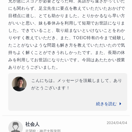
兄が急にスコアが必要となった時、英語から遠ざかっていた
にも関わらず、足立先生に要点を教えていただいたおかげで
引き続き、一緒に学習に取り組み、夢の実現を
目標点に達し、とても助かりました。とりかかるなら早い方
確実にしてゆきましょう。

がいいと思い、妹も春休みを利用して短期でお世話になりま
どうぞよろしくお願いいたします。
した。できていること、取り組まないといけないことをわか
りやすく教えていただき、また、TOEIC特有の今まで経験し
たことがないような問題も解き方を教えていただいたので気
持ちよく解くことができうれしかったです。また、長期の休
みを利用してお世話になりたいです。今回はあたたかい授業
ありがとうございました。
こんにちは。メッセージを頂戴しまして、あり
がとうございます！

お兄様も大きくスコアアップされましてとても
続きを読む
嬉しかったのですが、今回は妹様のご受講で、
更に嬉しく感じながら授業を実施させていただ
2024/04/04
社会人
きました。ご兄妹に共通して、学習への真面目
志望校：
神戸大医学部
な姿勢や、アドバイスをしっかり取り込む力が