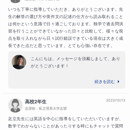
大きな成果につながっています。

いつも丁寧に指導していただき、ありがとうございます。先
生の解答の選び方や英作文の記述の仕方から読み取れること
毎回の授業に真剣に取り組んでいただき、宿題
は何かという意識で日々過ごしております。独学で過去問演
もきっちりとこなしていただいたので、6回の
習を行うことができていなかった日々と比較して、様々な視
授業で英語力は大きく前進されました。得意分
点を取り入れながら日々試行錯誤できている現在は大きく成
野は更に強化、やや苦手な分野も大きく克服さ
長できた点だと思っています。とても心強い存在です。
れました。是非、この調子で学習を続けてくだ
さいね。

こんにちは。メッセージを頂戴しまして、あり
がとうございます！

また長期の休みなどに一緒に学習できることを
楽しみにしております。
いつも学習に対して積極的に取り組んでおられ
続きを読む
て、嬉しく感じながら授業を実施しています。

また、常にしっかりと自己分析と課題管理をさ
2023/10/13
高校2年生
れており、毎回の授業で着実な前進を感じてお
志望校：
私立理系大学志望
ります。

「なぜこの問題は、解けなかったのか」などを
足立先生には英語を中心に指導をしていただいていますが、
考えながら学習されることは、確実に実力につ
数学でわからないことがあったりする時にもチャットで質問