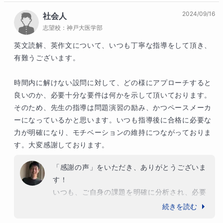
考え方を吸収されました。

2024/09/16
社会人
SAT mathについても、最近は迷わずスムーズ
志望校：
神戸大医学部
に解けるようになられて、私もとても嬉しく感
じております。これからますます様々なことに
英文読解、英作文について、いつも丁寧な指導をして頂き、
チャレンジしましょう！
有難うございます。

時間内に解けない設問に対して、どの様にアプローチすると
良いのか、必要十分な要件は何かを示して頂いております。
そのため、先生の指導は問題演習の励み、かつペースメーカ
ーになっているかと思います。いつも指導後に合格に必要な
力が明確になり、モチベーションの維持につながっておりま
す。大変感謝しております。
「感謝の声」をいただき、ありがとうございま
す！

いつも、ご自身の課題を明確に分析され、必要
な学習を計画的に進めておられます。

続きを読む
また、自らに対する厳しい姿勢で、少しでも不