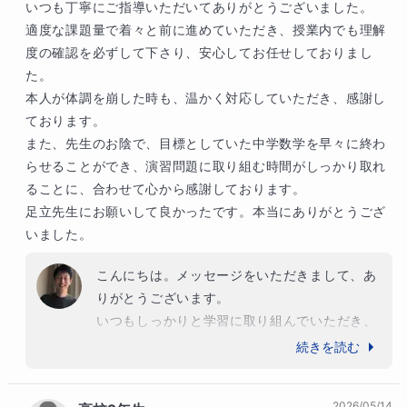
います。どんどん力をつけて、大学受験もしっ
いつも丁寧にご指導いただいてありがとうございました。

かり勝利をおさめましょう。私も引き続き、全
適度な課題量で着々と前に進めていただき、授業内でも理解
力で取り組みますのでよろしくお願いいたしま
度の確認を必ずして下さり、安心してお任せしておりまし
す！
た。

本人が体調を崩した時も、温かく対応していただき、感謝し
ております。

また、先生のお陰で、目標としていた中学数学を早々に終わ
らせることができ、演習問題に取り組む時間がしっかり取れ
ることに、合わせて心から感謝しております。

足立先生にお願いして良かったです。本当にありがとうござ
いました。
こんにちは。メッセージをいただきまして、あ
りがとうございます。

いつもしっかりと学習に取り組んでいただき、
早期に中学数学の課程を終えることができまし
続きを読む
た。

毎回の宿題をきっちりとこなされて、自主的に
2026/05/14