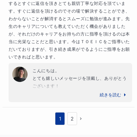
ながります。

するとすぐに返信を頂きとても親切丁寧な対応を頂ていま
私のノウハウは全てお伝えしますので、どんど
す。すぐに返信を頂けるのでその場で解決することができ、
んお聞きください。

わからないことが解消するとスムーズに勉強が進みます。先
そして、一緒に夢を実現しましょう。引き続
生のキャリアについても教えていただく機会がありました
き、よろしくお願いいたします！
が、それだけのキャリアをお持ちの方に指導を頂けるのは本
当に光栄なことだと思います。今はＴＯＥＩＣをご指導いた
だいておりますが、引き続き成果がでるようにご指導をお願
いできればと思います。
こんにちは。

とても嬉しいメッセージを頂戴し、ありがとう
ございます！

続きを読む
いつも真剣に勉強していただき、私も毎回の授
業が楽しいです。

将来の目標に向かって、英語や数学、その他の
1
2
科目にも取り組まれており、頭が下がります。
ご家庭での学習で生じた疑問をチャットや授業