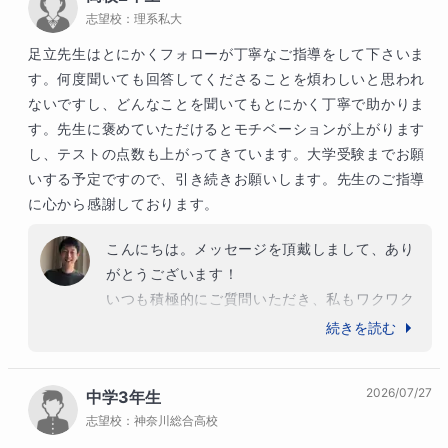
志望校：
理系私大
に投げ出さず、逃げることなく目標に向かって
前進を続けられ、素晴らしい結果につながりま
足立先生はとにかくフォローが丁寧なご指導をして下さいま
した。

す。何度聞いても回答してくださることを煩わしいと思われ
英語も数学も、間違いやすいクセをお持ちでし
ないですし、どんなことを聞いてもとにかく丁寧で助かりま
たが、最後には綺麗に克服され、申し分のない
す。先生に褒めていただけるとモチベーションが上がります
答案を書けるようになられて、私も感激しまし
し、テストの点数も上がってきています。大学受験までお願
た。継続的にご自身の答案を見返して分析をさ
いする予定ですので、引き続きお願いします。先生のご指導
れるという取り組みをされた成果です。

に心から感謝しております。
大学での勉強や研究も、どんどん進めてくださ
いね。ますますのご発展をお祈りしておりま
こんにちは。メッセージを頂戴しまして、あり
す。
がとうございます！

いつも積極的にご質問いただき、私もワクワク
しながら取り組んでおります。「質問をして理
続きを読む
解できたつもりでも、やっぱりわからなくなっ
た」というのはよくあることですので、遠慮な
2026/07/27
中学3年生
くどんどん質問してください。

志望校：
神奈川総合高校
この数ヶ月でも、メキメキと実力アップされて