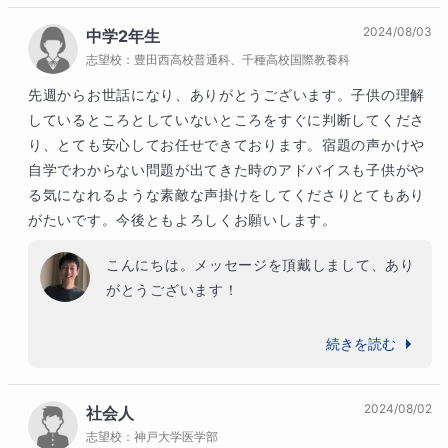
足している点があれば、きっちりとカバーして
2024/08/03
中学2年生
ゆく方法を追求しておられます。

志望校：
豊田西高校普通科、千種高校国際教養科
自ら考えながら、毎回の授業も最大限に活用し
先週からお世話になり、ありがとうございます。子供の理解
て実力をつけておられる、理想的な学習スタイ
しているところとしていないところをすぐに判断してくださ
ルです。

り、とても安心してお任せできております。宿題の声かけや
自学でわからない問題が出てきた時のアドバイスも子供がや
最近は、より一層の正答率の向上がみられ、と
る気になれるような素敵な声掛けをしてくださりとてもあり
ても安定してきていますね。

がたいです。今後ともよろしくお願いします。
引き続き、目標を確実に実現するために一緒に
取り組んでゆきましょう。
こんにちは。メッセージを頂戴しまして、あり
がとうございます！

毎回の授業には目を輝かせて意欲的にのぞんで
続きを読む
いただき、日々の宿題や学習にもしっかり取り
組まれ、とても嬉しく思っております。

2024/08/02
社会人
理解しにくいことをどんどんご質問いただき、
志望校：
神戸大学医学部
お答えすることを通じて、確実に力をつけてお