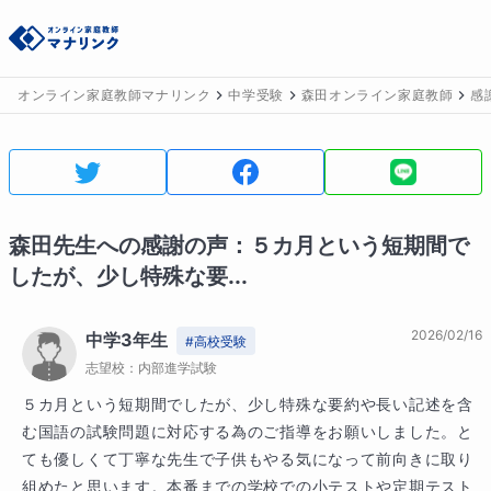
オンライン家庭教師マナリンク
中学受験
森田オンライン家庭教師
感
森田
先生への感謝の声：
５カ月という短期間で
したが、少し特殊な要...
2026/02/16
中学3年生
#
高校受験
志望校：
内部進学試験
５カ月という短期間でしたが、少し特殊な要約や長い記述を含
む国語の試験問題に対応する為のご指導をお願いしました。と
ても優しくて丁寧な先生で子供もやる気になって前向きに取り
組めたと思います。本番までの学校での小テストや定期テスト