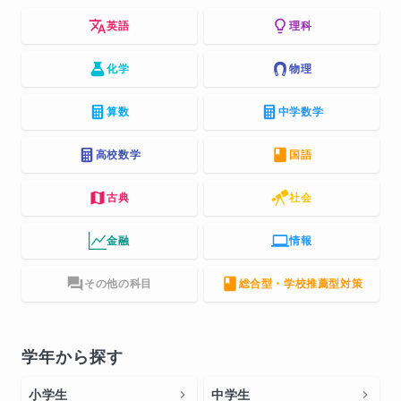
英語
理科
化学
物理
算数
中学数学
高校数学
国語
古典
社会
金融
情報
その他の科目
総合型・学校推薦型対策
学年から探す
小学生
中学生