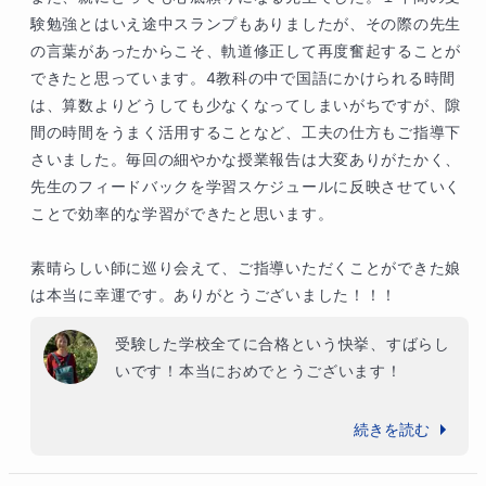
験勉強とはいえ途中スランプもありましたが、その際の先生
の言葉があったからこそ、軌道修正して再度奮起することが
できたと思っています。4教科の中で国語にかけられる時間
は、算数よりどうしても少なくなってしまいがちですが、隙
間の時間をうまく活用することなど、工夫の仕方もご指導下
さいました。毎回の細やかな授業報告は大変ありがたかく、
先生のフィードバックを学習スケジュールに反映させていく
ことで効率的な学習ができたと思います。

素晴らしい師に巡り会えて、ご指導いただくことができた娘
は本当に幸運です。ありがとうございました！！！
受験した学校全てに合格という快挙、すばらし
いです！本当におめでとうございます！

地方から塾なしで首都圏の中学受験にみごとに
続きを読む
合格されたのですが、ここまでの道のりはとて
も大変だったはずです。途中で投げ出しそうに