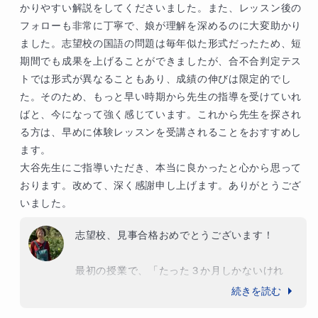
最後に、忙しいお仕事をされながら、いつもし
かりやすい解説をしてくださいました。また、レッスン後の
っかりとお子様の学習面でも精神面でも細やか
フォローも非常に丁寧で、娘が理解を深めるのに大変助かり
で温かいフォローをしてくださったお母様のご
ました。志望校の国語の問題は毎年似た形式だったため、短
協力に、心から感謝申し上げます。
期間でも成果を上げることができましたが、合不合判定テス
トでは形式が異なることもあり、成績の伸びは限定的でし
た。そのため、もっと早い時期から先生の指導を受けていれ
ばと、今になって強く感じています。これから先生を探され
る方は、早めに体験レッスンを受講されることをおすすめし
ます。

大谷先生にご指導いただき、本当に良かったと心から思って
おります。改めて、深く感謝申し上げます。ありがとうござ
いました。
志望校、見事合格おめでとうございます！

最初の授業で、「たった３か月しかないけれ
ど、国語が入試の一番の武器になるように頑張
続きを読む
ろうね」と話したことが思い出されます。体験