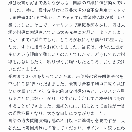
か・・・」という不安も実はありましたが、い
娘は読書が好きでありながらも、国語の成績に伸び悩んでい
ざスタートしてみると、全くの杞憂でした。も
ました。特に、夏休み明けの四谷大塚の合不合判定テストで
ともと国語の土台がしっかり身についていたの
は偏差値30台まで落ち、このままでは志望校合格が厳しいと
で、受験用テキストに戸惑うこともなく、読解
感じました。そこで、マナリンクで家庭教師を探し、四谷大
の仕方や問題の解き方を伝えると、どんどん吸
塚の指導に精通されている大谷先生にお願いしようとしまし
収して自分のものにしていきました。入試問題
たが、すでに満席でした。ところが秋になり偶然1席空いた
を解くことだけにとどまらず、「相手の思いを
ため、すぐに指導をお願いしました。当初は、小6の生徒が
しっかり理解すること」「考えること」「思い
多いという理由で難しいとのことでしたが、どうしてもご指
を言葉や文章で表現すること」といった、まさ
導をお願いしたく、粘り強くお願いしたところ、お引き受け
に国語の総合力を着々と身に着けていった半年
いただきました。

間だったと思います。毎回の授業が、私にとっ
受験まで3か月を切っていたため、志望校の過去問題演習を
ても学ぶことが多く、とても楽しい時間でし
中心にご指導いただきました。最初は合格平均点に遠く及ば
た。

ない状態でしたが、先生の的確な指導のもと、レッスンを重
ねるごとに点数が上がり、後半には安定して合格平均点を超
中学では、さらに自分の世界を広げ、夢に向か
えることができました。最終的には、娘にとって国語が一番
って大きく羽ばたいていく姿が目見見えるよう
の得意科目となり、大きな自信につながりました。

です。少し離れたところから、これからもずっ
国語の過去問題演習は他の科目以上に準備が必要ですが、大
と応援しています！

谷先生は毎回周到に準備してくださり、ポイントを絞ったわ