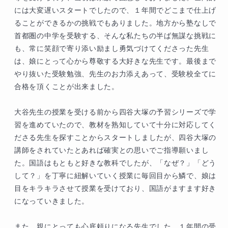
そのようです。

には大変遅いスタートでしたので、１年間でどこまで仕上げ
これからどこまで伸びていくのか、楽しみで
ることができるかの挑戦でもありました。地方から塾なしで
す。

首都圏の中学を受験する、そんな私たちの半ば無謀な挑戦に
一緒に頑張っていきましょう！
も、常に笑顔で寄り添い励まし勇気づけてくださった先生
は、娘にとって心から尊敬する大好きな先生です。最後まで
やり抜いた受験勉強、先生のお力添えあって、受験校全てに
合格を頂くことが出来ました。

大谷先生の授業を受ける前から四谷大塚の予習シリーズで学
習を進めていたので、教材を熟知していて十分に対応してく
ださる先生を探すことからスタートしましたが、四谷大塚の
講師をされていたとあれば確実との思いでご指導願いまし
た。国語はもともと好きな教科でしたが、「なぜ？」「どう
して？」を丁寧に紐解いていく授業に毎回目から鱗で、娘は
目をキラキラさせて授業を受けており、国語がますます好き
になっていきました。

また、親にとっても心底頼りになる先生でした。１年間の受