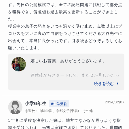
す。先日の公開模試では、全ての記述問題に挑戦して部分点
を獲得でき、偏差値も過去最高を更新することができまし
た。

授業中の息子の発言をいつも温かく受け止め、点数以上にプ
ロセスを大いに褒めて自信をつけさせてくださる大谷先生に
出会えて、本当に良かったです。引き続きどうぞよろしくお
願いいたします。
嬉しいお言葉、ありがとうございます。

連休後からスタートして、まだ２か月しかたっ
ていませんが、授業のたびに成長を感じていま
続きを読む
す。

まさに「スポンジが水を吸い込むように」、伝
2024/02/07
小学6年生
えたことをぐんぐん力にしてくれています。

#
中学受験
志望校：
何より前向き、自分の意見もどんどん伝えてく
山脇学園、京都女子(東雲)、その他
れ、生き生き楽しそうに授業に取り組めていま
5年冬に受験を決意した娘は、地方でなかなか思うような指
す。「国語が苦手」なんて言っていたのが、う
導を受けられず、当初は家族で困惑しておりました。世間的