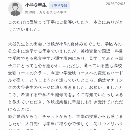
2026/02/08
小学6年生
なりながらも、歯を食いしばって勉強を続け、
#
中学受験
志望校：
最後までやり抜いた生徒さんの気持ちの強さに
カリタス女子中学
は感心するばかりです。特に受験校を決めた後
このたびは受験まで丁寧にご指導いただき、本当にありがと
の猛ダッシュは凄かったですね。間違いなく受
うございました。

験を通してお子様は精神的にぐんと逞しく成長
されましたね。

大谷先生との出会いは娘が小6の夏休み前でした。学区内の
授業中は常に意欲的で、こちらの伝えたいこと
公立中に進学する予定でいましたが、英検資格で国語一科目
をスポンジのようにどんどん吸収して力を付け
で受験できる私立中学が通学圏内にあり、見学してみたら親
ていくのが手に取るようにわかり、頼もしい限
子共にとっても心が惹かれ……ただし、通っている塾も高校
りで、私にとっても大変楽しみな時間でした。

受験コースのクラス。今更中学受験コースへの変更もハード
テストで得点をとるためだけではない、学ぶこ
ルが高く、どうしようかと迷っていたところ、偶然マナリン
との深さ、楽しさを中学、高校でも大切にして
クの大谷先生のページに辿り着きました。お願いしましたと
いってくださいね。

ころ、希望する中学の出題傾向をよくご存知でいらっしゃる
と教えていただき、体験授業後に幸運にも引き受けていただ
お母様の細やかなフォローにも心から感謝して
けることに。

おります。家庭学習の綿密なスケジューリン
紹介動画からも、チャットからも、実際の授業からも感じま
グ、さぞや大変だったと思います。それを実行
したが、大谷先生は本当に穏やかで優しく、尚且つメリハリ
に移せるように、お子様を常に明るく励まし、