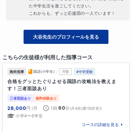
た中学生活を過ごしてください。

これからも、ずっと応援団の一人でいます！
大谷
先生のプロフィールを見る
こちらの生徒様が利用した指導コース
｜
国語(小学生)
月額
教科指導
#
中学受験
合格をグッとたぐりよせる国語の攻略法を教えま
す！三者面談あり
三者面談あり
無料体験あり
60
28,000
円
/月
1回
分
(
月4回(週1回目安)
)
小学4〜6年生
コースの詳細を見る