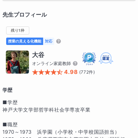
先生プロフィール
残り1枠
授業の見える化機能
対応
大谷
オンライン家庭教師
4.98
(
772
件)
学歴
■学歴

神戸大学文学部哲学科社会学専攻卒業

■職歴

1970～1973　浜学園（小学校・中学校国語担当）
