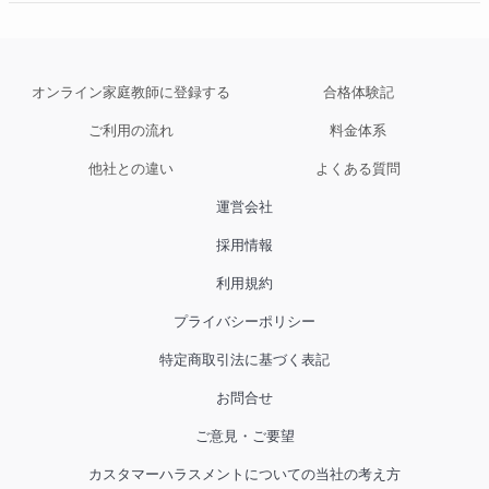
授業で初めてお会いした時に、公開テストの偏
差値の数字には表れていない、生徒さんの理解
力や読解力を直観したからそんな約束をしたの
ですが、結果的に大当たりでした！「国語が一
オンライン家庭教師に登録する
合格体験記
番自信のつく科目になった」という言葉が、と
ご利用の流れ
料金体系
てもうれしいです。

他社との違い
よくある質問
いつも真剣そのもので、授業を重ねるごとに、
運営会社
問題を解くコツをつかみ始めると、どんどん得
採用情報
点が伸び、安定してきましたね。レベルの高い
記述問題に対しても、決してあきらめず、何度
利用規約
も書き直して提出する頑張りも素晴らしかった
プライバシーポリシー
です。自分の限界を超えていくのを楽しんでい
特定商取引法に基づく表記
るようでした。

お問合せ
受験勉強を通して得た自信が、これからの中学
ご意見・ご要望
生活できっと大きな支えになってくれるでしょ
う。充実した楽しい中学生活になりますよう
カスタマーハラスメントについての当社の考え方