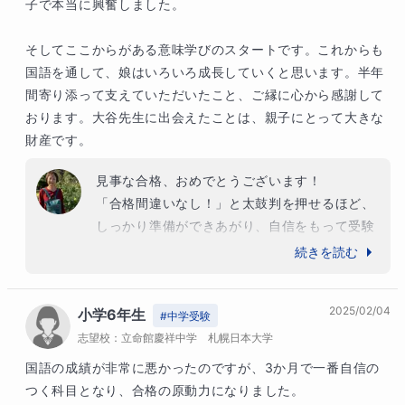
子で本当に興奮しました。

そしてここからがある意味学びのスタートです。これからも
国語を通して、娘はいろいろ成長していくと思います。半年
間寄り添って支えていただいたこと、ご縁に心から感謝して
おります。大谷先生に出会えたことは、親子にとって大きな
財産です。
見事な合格、おめでとうございます！

「合格間違いなし！」と太鼓判を押せるほど、
しっかり準備ができあがり、自信をもって受験
当日を迎えられたことが何より素晴らしかっ
続きを読む
た。「やるべきことは全部やり切った」と胸を
張って言えたのは、ここまでコツコツと本当に
2025/02/04
小学6年生
よく努力を重ねたからこそ。自分の意志で、目
#
中学受験
志望校：
的意識を明確に持ってひたむきに受験勉強に取
立命館慶祥中学 札幌日本大学
り組む姿に、いつも感心させられました。

国語の成績が非常に悪かったのですが、3か月で一番自信の
夏休み前に始めた中学受験、「間に合うだろう
つく科目となり、合格の原動力になりました。
