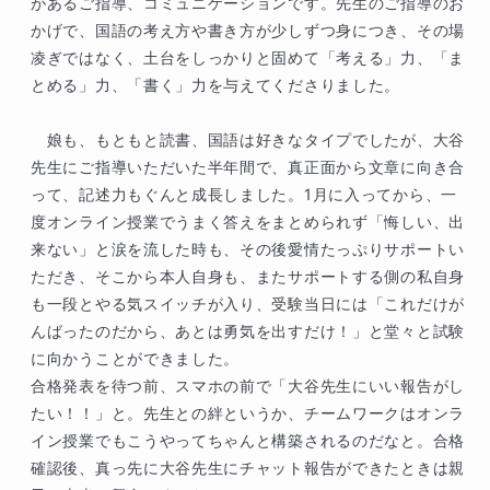
があるご指導、コミュニケーションです。先生のご指導のお
工夫を重ねて来られたからこその結果だと頭が
かげで、国語の考え方や書き方が少しずつ身につき、その場
下がります。

凌ぎではなく、土台をしっかりと固めて「考える」力、「ま
とめる」力、「書く」力を与えてくださりました。

お子様が目指す夢に向かって、一歩一歩力強く
進んでいかれる姿を、これからもずっと応援し
　娘も、もともと読書、国語は好きなタイプでしたが、大谷
ております。

先生にご指導いただいた半年間で、真正面から文章に向き合
って、記述力もぐんと成長しました。1月に入ってから、一
コメントをありがとうございました。
度オンライン授業でうまく答えをまとめられず「悔しい、出
来ない」と涙を流した時も、その後愛情たっぷりサポートい
ただき、そこから本人自身も、またサポートする側の私自身
も一段とやる気スイッチが入り、受験当日には「これだけが
んばったのだから、あとは勇気を出すだけ！」と堂々と試験
に向かうことができました。

合格発表を待つ前、スマホの前で「大谷先生にいい報告がし
たい！！」と。先生との絆というか、チームワークはオンラ
イン授業でもこうやってちゃんと構築されるのだなと。合格
確認後、真っ先に大谷先生にチャット報告ができたときは親