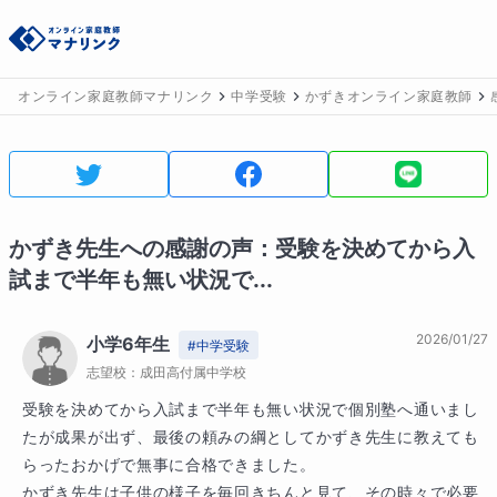
オンライン家庭教師マナリンク
中学受験
かずきオンライン家庭教師
かずき
先生への感謝の声：
受験を決めてから入
試まで半年も無い状況で...
2026/01/27
小学6年生
#
中学受験
志望校：
成田高付属中学校
受験を決めてから入試まで半年も無い状況で個別塾へ通いまし
たが成果が出ず、最後の頼みの綱としてかずき先生に教えても
らったおかげで無事に合格できました。

かずき先生は子供の様子を毎回きちんと見て、その時々で必要