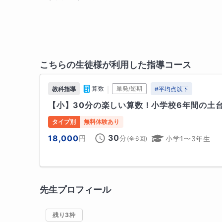
こちらの生徒様が利用した指導コース
｜
算数
単発/短期
教科指導
#
平均点以下
【小】30分の楽しい算数！小学校6年間の土
タイプ別
無料体験あり
30
18,000
円
分
小学1〜3年生
(全
6
回)
先生プロフィール
残り3枠