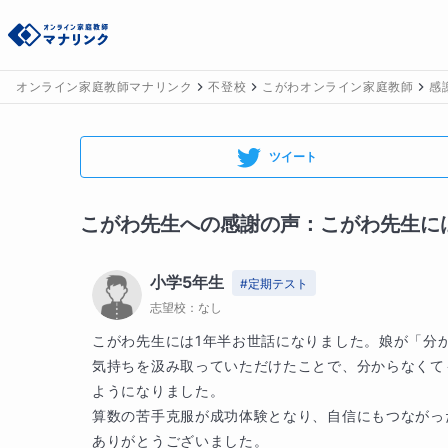
オンライン家庭教師マナリンク
不登校
こがわオンライン家庭教師
感
ツイート
こがわ
先生への感謝の声：
こがわ先生には
小学5年生
#
定期テスト
志望校：
なし
こがわ先生には1年半お世話になりました。娘が「分
気持ちを汲み取っていただけたことで、分からなくて
ようになりました。

算数の苦手克服が成功体験となり、自信にもつながっ
ありがとうございました。