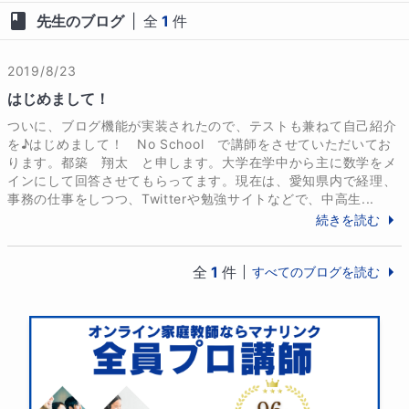
先生のブログ
|
全
1
件
2019/8/23
はじめまして！
ついに、ブログ機能が実装されたので、テストも兼ねて自己紹介
を♪はじめまして！　No School　で講師をさせていただいてお
ります。都築　翔太　と申します。大学在学中から主に数学をメ
インにして回答させてもらってます。現在は、愛知県内で経理、
事務の仕事をしつつ、Twitterや勉強サイトなどで、中高生...
続きを読む
全
1
件
すべてのブログを読む