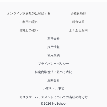
つになりましたね。

宿題の量も多い中、とてもよく取り組めていた
と思います。

オンライン家庭教師に登録する
合格体験記
ご利用の流れ
料金体系
いつも、「絵ですぐイメージができる」と言っ
他社との違い
よくある質問
ていただき、ありがたいです。

ご報告方法についてもご安心いただけているよ
運営会社
うで、よかったです。

採用情報
夏で、しっかり基礎の反復をし、盤石な土台を
作りましょう！

利用規約
今後ともよろしくおねがいします。
プライバシーポリシー
特定商取引法に基づく表記
お問合せ
ご意見・ご要望
カスタマーハラスメントについての当社の考え方
©
2026
NoSchool