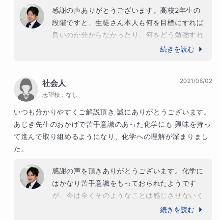
感謝の声ありがとうございます。高校2年生の
段階ですと、生徒さん本人も何を目標にすれば
良いのか分からなかったり、何をどう勉強すれ
ば良いのか分からなかったりされます。そのた
続きを読む
め、短期的な数値化できる目標や、具体的な学
習事項を提示してそれをコンスタントに実行し
2021/08/02
社会人
てもらっています。そうすれば最終目標にもお
志望校：
なし
のずと到達できると思います。

努力とその成果は時間的にラグが生じますが、
いつも分かりやすくご解説頂き 誠にありがとうございます。

定期テストではすでに成果が出始めています。
あじき先生のおかげで苦手意識のあった化学にも 興味を持っ
学力テストや全国模試になるともう少し成果が
て進んで取り組めるようになり、化学への理解が深まりまし
現れるまで時間がかかるかもしれませんが、引
た。
き続き今やるべきことを継続していけば、後で
必ず成果が現れると思います。

感謝の声を頂きありがとうございます。化学に
これからも着実に前進できるよう指導して参り
はかなり苦手意識をもっておられたようです
ますので、どうぞよろしくお願いいたします。
が、今は全くそのようなことは感じさせないく
らいまで成長されています。私の授業では、化
続きを読む
学と日常的なものとのつながりをいろいろ示し