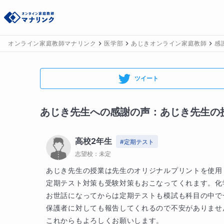
オンライン家庭教師マナリンク
医学部
あじきオンライン家庭教師
感
ツイート
あじき
先生への感謝の声：
あじき先生の授
高校2年生
#
定期テスト
志望校：
未定
あじき先生の授業は先生のオリジナルプリントを使用
定期テスト対策も受験対策もおこなってくれます。化
お世話になってからは定期テストも模試も科目の中で
保護者に対しても報告してくれるので不安がありません
これからもよろしくお願いします。