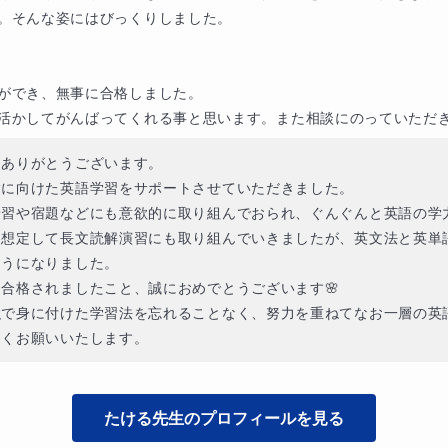
。そんな姿にはびっくりしました。

ができ、無事に合格しました。

活かしてがんばってくれる事と思います。また相談にのっていただ
ありがとうございます。

に向けた英語学習をサポートさせていただきました。

習や宿題などにも意欲的に取り組んでおられ、ぐんぐんと英語の学力
を想定して長文読解演習にも取り組んでいきましたが、英文法と英単
うになりました。

合格されましたこと、誠におめでとうございます🌸

で身に付けた学習法を忘れることなく、努力を重ねてなお一層の英語
しくお願いいたします。
たける
先生のプロフィールを見る