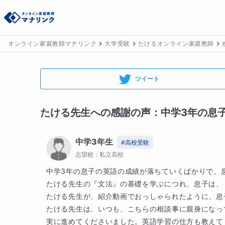
オンライン家庭教師マナリンク
大学受験
たけるオンライン家庭教師
ツイート
たける
先生への感謝の声：
中学3年の息子
中学3年生
#
高校受験
志望校：
私立高校
中学3年の息子の英語の成績が落ちていくばかりで、
たける先生の『文法』の基礎を学ぶにつれ、息子は、
たける先生が、紹介動画でおっしゃられたように、息
たける先生は、いつも、こちらの相談事に親身になっ
実に進めてくださいました。英語学習の仕方も教えて