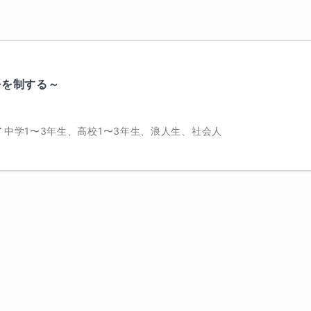
語を制する～
中学1〜3年生、高校1〜3年生、浪人生、社会人