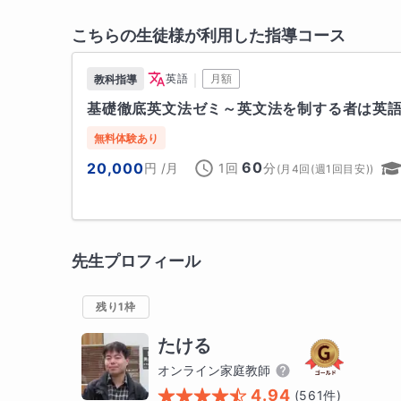
こちらの生徒様が利用した指導コース
｜
英語
月額
教科指導
基礎徹底英文法ゼミ～英文法を制する者は英
無料体験あり
60
20,000
円
/月
1回
分
(
月4回(週1回目安)
)
先生プロフィール
残り1枠
たける
オンライン家庭教師
4.94
(
561
件)