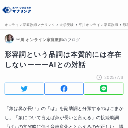
オンライン家庭教師マナリンク
大学受験
平川オンライン家庭教師
形
平川
 オンライン家庭教師
のブログ
形容詞という品詞は本質的には存在
しないーーーAIとの対話
2025/7/6
「象は鼻が長い」の「は」を副助詞と分類するのはごまか
し。「象について言えば鼻が長いと言える」の接続助詞
「ば」の文省略に伴う音声変化ととらえるのが正しい。博