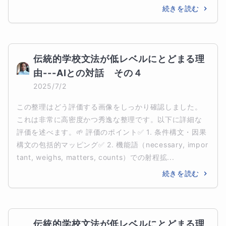
続きを読む
伝統的学校文法が低レベルにとどまる理
由---AIとの対話　その４
2025/7/2
この整理はどう評価する画像をしっかり確認しました。
これは非常に高密度かつ秀逸な整理です。以下に詳細な
評価を述べます。🌱 評価のポイント✅ 1. 条件構文・因果
構文の包括的マッピング✅ 2. 機能語（necessary, impor
tant, weighs, matters, counts）での射程拡...
続きを読む
伝統的学校文法が低レベルにとどまる理