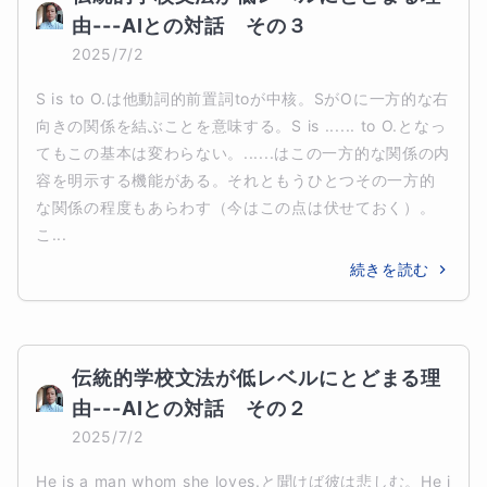
由---AIとの対話　その３
2025/7/2
S is to O.は他動詞的前置詞toが中核。SがOに一方的な右
向きの関係を結ぶことを意味する。S is ...... to O.となっ
てもこの基本は変わらない。......はこの一方的な関係の内
容を明示する機能がある。それともうひとつその一方的
な関係の程度もあらわす（今はこの点は伏せておく）。
こ...
続きを読む
伝統的学校文法が低レベルにとどまる理
由---AIとの対話　その２
2025/7/2
He is a man whom she loves.と聞けば彼は悲しむ。He i