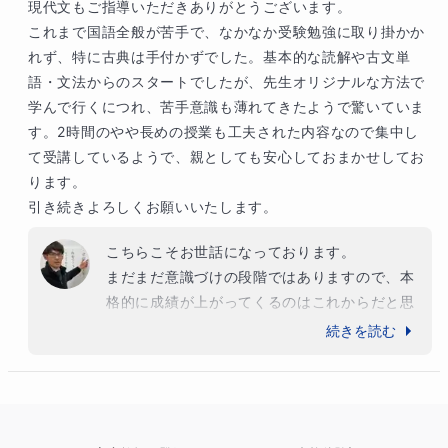
現代文もご指導いただきありがとうございます。

これまで国語全般が苦手で、なかなか受験勉強に取り掛かか
れず、特に古典は手付かずでした。基本的な読解や古文単
語・文法からのスタートでしたが、先生オリジナルな方法で
学んで行くにつれ、苦手意識も薄れてきたようで驚いていま
す。2時間のやや長めの授業も工夫された内容なので集中し
て受講しているようで、親としても安心しておまかせしてお
ります。

引き続きよろしくお願いいたします。
こちらこそお世話になっております。

まだまだ意識づけの段階ではありますので、本
格的に成績が上がってくるのはこれからだと思
っておりますが、現状非常に前向きに取り組ん
続きを読む
でおり、手ごたえも感じてくださっているよう
です。

授業のモットーである「深く考えること」には
非常に適性がある生徒さんですので、そのよい