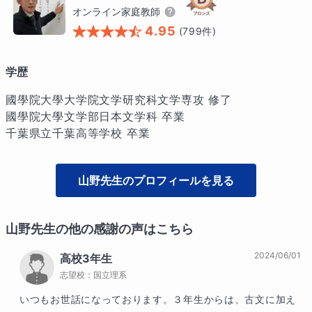
オンライン家庭教師
4.95
(
799
件)
学歴
國學院大學大学院文学研究科文学専攻 修了

國學院大學文学部日本文学科 卒業

千葉県立千葉高等学校 卒業
山野
先生のプロフィールを見る
山野
先生の他の感謝の声はこちら
2024/06/01
高校3年生
志望校：
国立理系
いつもお世話になっております。３年生からは、古文に加え