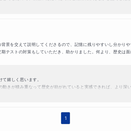
す。

ていただきました。

ですし、結果に繋がって本当に嬉しく思います。

送ってください！
の背景を交えて説明してくださるので、記憶に残りやすいし分かりや
定期テストの対策もしていただき、助かりました。何より、歴史は面
て嬉しく思います。

の動きが積み重なって歴史が紡がれていると実感できれば、より深い
、受験に向けての実力アップを目指したいと考えております。

1