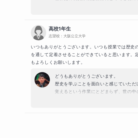
で、実力錬成のお役に立てていれば幸いで
授業をする度に、こちらも一緒に勉強させ
本番を自信をもって迎えられて良かった
高校1年生
どうぞお元気で、素晴らしい大学生活を
志望校：
大阪公立大学
いつもありがとうございます。いつも授業では歴史
を通して定着させることができていると思います。
もよろしくお願いします。
どうもありがとうございます。

歴史を学ぶことを面白いと感じていただけ
覚えるという作業にとどまらず、世の中
これからもまた楽しく歴史を学びながら
どうぞよろしくお願いいたします。