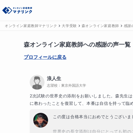
オンライン家庭教師マナリンク
大学受験
森オンライン家庭教師
感謝
森
オンライン家庭教師への感謝の声一覧
プロフィールに戻る
浪人生
志望校：
東京外国語大学
2次試験の世界史の添削をお願いしました。森先生
に教わったことを復習して、本番は自信を持って臨
この度は合格本当におめでとうございまし
世界史の長文添削は自分にとっても初の