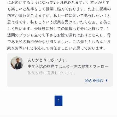
にお願いするようになって3ヶ月程経ちますが、本人がとて
も楽しいと納得をして授業に臨んでおります。たまに授業の
内容が漏れ聞こえますが、私も一緒に聞いて勉強したい！と
思う程です。私もこういう授業を受けていたらなぁ、と羨ま
しく思います。受験校に対しての情報も存分にお持ちで、1
週間のプランも立てて下さるお陰で漏れはありませんし、母
である私の負担がかなり減りました。この先ももちろん引き
続きお願いして安心してお任せしたいと思っております。
ありがとうございます。

中学入試の指導では三位一体の授業とフォロー
体制を特に意識しています。

もちろん、他科目のバランスもうまくとりつつ
続きを読む
学習習慣が無理なくできる体制を作っていま
す。

まずは漏れを少しでもなくしていけるように引
1
き続き指導をしていきます。

よろしくお願いいたします。