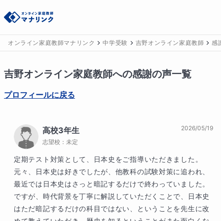
オンライン家庭教師マナリンク
中学受験
吉野オンライン家庭教師
感
吉野
オンライン家庭教師への感謝の声一覧
プロフィールに戻る
2026/05/19
高校3年生
志望校：
未定
定期テスト対策として、日本史をご指導いただきました。
元々、日本史は好きでしたが、他教科の試験対策に追われ、
最近では日本史はさっと暗記するだけで終わっていました。
ですが、時代背景を丁寧に解説していただくことで、日本史
はただ暗記するだけの科目ではない、ということを先生に改
めて教えていただき、歴史を知るということがまた面白くな