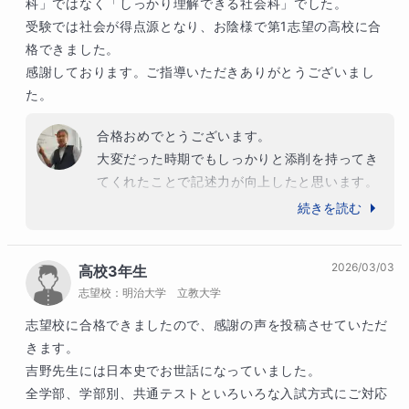
科」ではなく「しっかり理解できる社会科」でした。

受験では社会が得点源となり、お陰様で第1志望の高校に合
格できました。

感謝しております。ご指導いただきありがとうございまし
た。
合格おめでとうございます。

大変だった時期でもしっかりと添削を持ってき
てくれたことで記述力が向上したと思います。

高校生活でも色々な試練はあるかもしれません
続きを読む
が、頑張ってください。もし、高校でご縁があ
るなら地理や政治・経済になると思います。そ
2026/03/03
高校3年生
のときはまたよろしくお願いいたします
志望校：
明治大学 立教大学
志望校に合格できましたので、感謝の声を投稿させていただ
きます。

吉野先生には日本史でお世話になっていました。

全学部、学部別、共通テストといろいろな入試方式にご対応