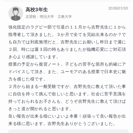
2026/01/30
高校3年生
志望校：
明治大学 立教大学
強化指定のラグビー部で引退の１１月から吉野先生に１から
指導者して頂きました。３か月で全てを完結出来るのか？で
も自力では到底無理だと、吉野先生にお願いし昨日まで週に
２回、時には週３回の時もありましたが臨機応変にご対応頂
き心より感謝しています。

授業の予定から復習ノート。子どもの苦手な箇所も的確にア
ドバイスして頂き、また、ユーモアのある授業で日本史に魅
力を感じた様です。

２月から始まる一般受験ですが、吉野先生に教えて頂いた事
に自信を持って挑んで欲しいと思います。社会に苦手意識を
持っておられるお子さんも、どうぞ吉野先生に教えて頂けば
きっと道が開かれると思います。

良い報告が出来る様にいよいよ本番！頑張って良い報告か出
来る様に思います。吉野先生ありがとうございました。