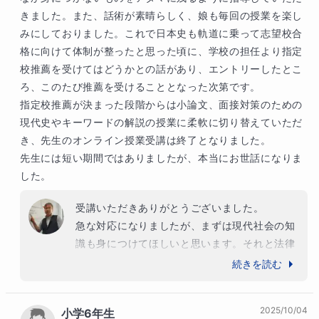
きました。また、話術が素晴らしく、娘も毎回の授業を楽し
みにしておりました。これで日本史も軌道に乗って志望校合
格に向けて体制が整ったと思った頃に、学校の担任より指定
校推薦を受けてはどうかとの話があり、エントリーしたとこ
ろ、このたび推薦を受けることとなった次第です。

指定校推薦が決まった段階からは小論文、面接対策のための
現代史やキーワードの解説の授業に柔軟に切り替えていただ
き、先生のオンライン授業受講は終了となりました。

先生には短い期間ではありましたが、本当にお世話になりま
した。
受講いただきありがとうございました。

急な対応になりましたが、まずは現代社会の知
識も身につけてほしいと思います。それと法律
との関連性を意識できたら、と思いました。

続きを読む
日本史でも関連性を意識することで少ない知識
でもたくさんの事象を学ぶことができ、また、
2025/10/04
小学6年生
知識の活用の応用もできると思います。
