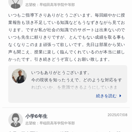
志望校：
早稲田高等学院中等部
この授業で培ったものを大学生になっても生か
してほしいです。

いつもご指導下さりありがとうございます。毎回細やかに授
まずは、志望校合格を目指して頑張ってくださ
業報告も頂き不足している知識などもうなずきながら見てお
い。
ります。ですが私が社会の知識でのサポートは出来ないので
いつも先生に頼りきりですが、とんでもない成績を取る事も
なくなりこのまま頑張って欲しいです。先日は部屋から笑い
声も聞こえ、授業に楽しく臨んでくれているのが本当に嬉し
かったです。引き続きどうぞ宜しくお願い致します。
いつもありがとうございます。

今の現状を知ったうえで、どのような対応をす
ればいいか、を意識できるようにしていきま
す。

続きを読む
これから入試実戦など大変だと思いますが、一
つ一つの課題をクリアーしていけるようにして
2025/07/08
小学6年生
いきます。

志望校：
早稲田高等学院中等部
これからもよろしくお願いいたします。