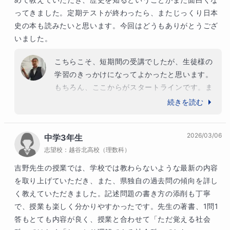
ってきました。定期テストが終わったら、またじっくり日本
史の本も読みたいと思います。今回はどうもありがとうござ
いました。
こちらこそ、短期間の受講でしたが、生徒様の
学習のきっかけになってよかったと思います。

もちろん、ここからがスタートラインです。ま
ずは定期テストをしっかり頑張り、学習習慣を
続きを読む
定着させてください。また、７月以降で受講さ
れる際はよろしくお願いいたします。
2026/03/06
中学3年生
志望校：
越谷北高校（理数科）
吉野先生の授業では、学校では教わらないような最新の内容
を取り上げていただき、また、県独自の過去問の傾向を詳し
く教えていただきました。記述問題の書き方の添削も丁寧
で、授業も楽しく分かりやすかったです。先生の著書、1問1
答もとても内容が良く、授業と合わせて「ただ覚える社会