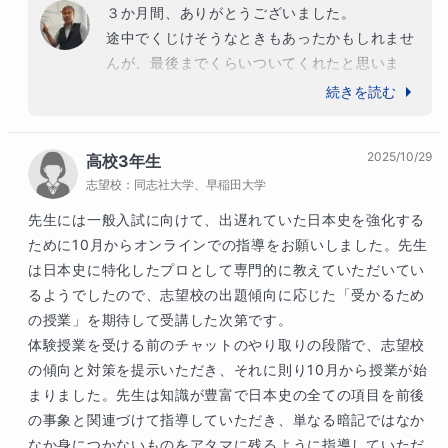
３か月間、ありがとうございました。

途中でくじけそうなときもあったかもしれませ
んが、最後までくらいついてくれたと思いま
す。

続きを読む
入試まであと少しです。最後まで諦めずに入試
に取り組んでください。

2025/10/29
高校3年生
結果はついてくると思います。
志望校：
同志社大学、早稲田大学
先生には一般入試に向けて、出遅れていた日本史を強化する
ために10月からオンラインでの指導をお願いしました。先生
は日本史に特化したプロとして専門的に教えていただいてい
るようでしたので、志望校の出題傾向に応じた「受かるため
の授業」を期待して受講した次第です。

体験授業を受ける前のチャットのやり取りの段階で、志望校
の傾向と対策を提示いただき、それに則り10月から授業が始
まりました。先生は知識が豊富で日本史の全ての項目を前後
の事象と関連づけて指導していただき、単なる暗記ではなか
なか身につかないものをアタマに残るように指導していただ