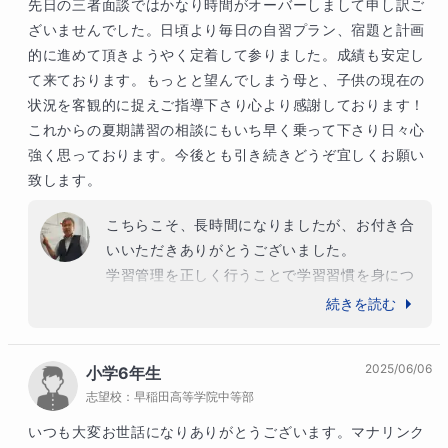
先日の三者面談ではかなり時間がオーバーしまして申し訳ご
ざいませんでした。日頃より毎日の自習プラン、宿題と計画
的に進めて頂きようやく定着して参りました。成績も安定し
て来ております。もっとと望んでしまう母と、子供の現在の
状況を客観的に捉えご指導下さり心より感謝しております！
これからの夏期講習の相談にもいち早く乗って下さり日々心
強く思っております。今後とも引き続きどうぞ宜しくお願い
致します。
こちらこそ、長時間になりましたが、お付き合
いいただきありがとうございました。

学習管理を正しく行うことで学習習慣を身につ
けることが成績向上、安定の近道です。

続きを読む
課題を一つ一つクリアーすることで志望校合格
に導けるように引き続き指導いたします。
2025/06/06
小学6年生
志望校：
早稲田高等学院中等部
いつも大変お世話になりありがとうございます。マナリンク