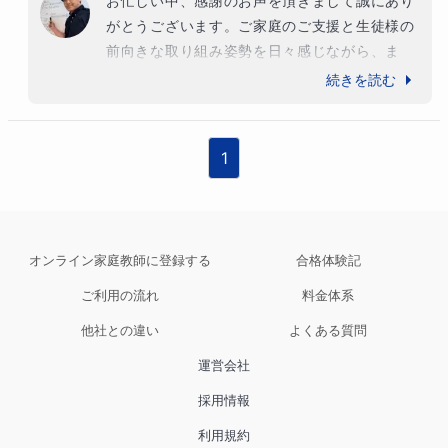
お忙しい中、感謝のお声を頂きまして誠にあり
がとうございます。ご家庭のご支援と生徒様の
前向きな取り組み姿勢を日々感じながら、ま
た、温かいお声かけのおかげで最後まで伴走さ
続きを読む
せていただくことができました。こちらこそ感
謝申し上げます。学部毎に特徴のある私大入試
に対して出題意図を汲み取り、必要なノウハウ
1
の習得と活用できる演習を積むことが特に重要
なポイントでした。心から良い結果をお祈り申
し上げます。ありがとうございました。
オンライン家庭教師に登録する
合格体験記
ご利用の流れ
料金体系
他社との違い
よくある質問
運営会社
採用情報
利用規約