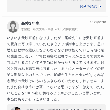
との一体感を感じさせていただきながら、講師
続きを読む
としても楽しく授業をさせていただき、学ばせ
ていただいております。指導内容を素直にどん
2025/02/10
高校3年生
どん吸収してくれる姿には心動かされます。今
志望校：
私大文系（早慶レベル／数学選択）
後の更なるご成長を一緒に見届けさせていただ
けることが何よりありがたいです。楽しみにし
いよいよ受験直前になりましたが、尾崎先生には受験直前ま
ながら一緒に頑張って参ります。引き続きよろ
で親身に寄り添っていただき心より感謝申し上げます。思い
しくお願いいたします！
返せば数学を選択しながらなかなか伸び悩んでいる時期に尾
崎先生に出会い、非常に緻密な戦略で何とかここまで実力を
向上させることができ本当に良かったと考えております。難
関と言われる志望校に特化した、まさにオーダーメイドの授
業は期待以上のものでした。尾崎先生との出会いがなければ
志望校の受験そのものもあきらめていたかもしれません。ま
だまだ合格水準には至ってないと思いますが、教えていただ
いたことを100％出し切れるよう声がけしたいと思います。
本当にありがとうございました。