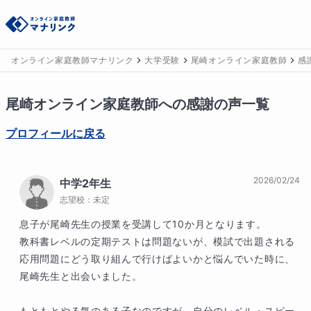
オンライン家庭教師マナリンク
大学受験
尾崎オンライン家庭教師
感
尾崎
オンライン家庭教師への感謝の声一覧
プロフィールに戻る
2026/02/24
中学2年生
志望校：
未定
息子が尾崎先生の授業を受講して10か月となります。

教科書レベルの定期テストは問題ないが、模試で出題される
応用問題にどう取り組んで行けばよいかと悩んでいた時に、
尾崎先生と出会いました。

もともとやる気のある子なのですが、自分のレベル・スピー