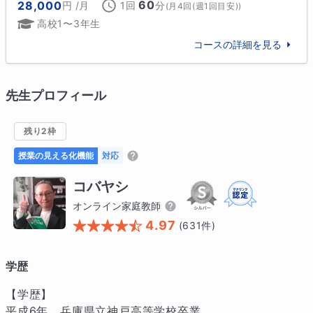
60
28,000
円
/月
1回
分
(
月4回(週1回目安)
)
高校1〜3年生
コースの詳細を見る
先生プロフィール
残り2枠
授業の見える化機能
対応
コバヤシ
オンライン家庭教師
4.97
(
631
件)
学歴
【学歴】

平成6年　兵庫県立神戸高等学校卒業
