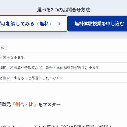
選べる2つのお問合せ方法
ずは相談してみる
（無料）
無料体験授業を
申し込む
すめ！
ら苦手な小５生
濃度、相当算や倍数算など、割合・比の特殊算が苦手な小５生
ど割合・比をもっと得意にしたい小５生
要単元
「割合・比」
をマスター