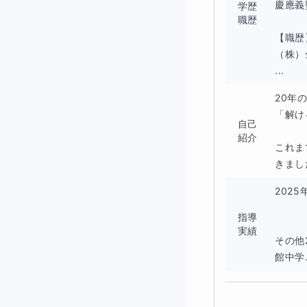
慶應義
学歴
職歴
【職歴
（株）
...
20年
「解け
自己
紹介
これま
きまし
202
　　　
指導
実績
その他
館中学.