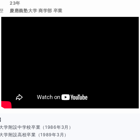
23年
あり
歴
慶應義塾大学 商学部 卒業
たしますので、「わからない所を何度も停止＆再生」で定着
できる変化
図を3分で作成、複合問題も迷わず着手
相当算で“立式ミス０”を目指そう！
の割合分野が得点源に！ 志望校合格ラインが見えてくる！
】

大学附設中学校卒業（1986年3月）

大学附設高校卒業（1989年3月）
