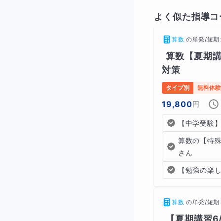
よく似た指導コ
算数
の
単発/短期
算数【夏期
対策
タイプ別
無料体験
19,800
円
【中学受験
算数の【特
さん
【勉強の楽
算数
の
単発/短期
【夏期講習6