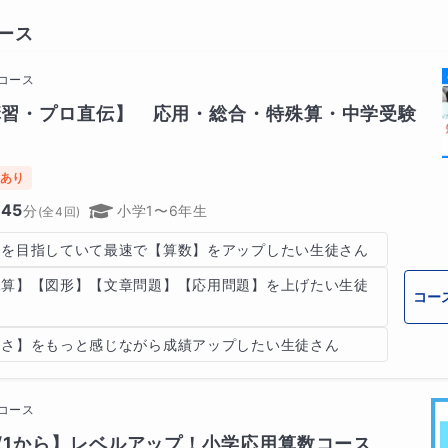
ース
コース
講習・プロ直伝】　応用・総合・特殊算・中学受験
あり
45
分
小学1〜6年生
(全
4
回)
】を目指していて最速で【算数】をアップしたい生徒さん
殊算】【図形】【文章問題】【応用問題】を上げたい生徒
コー
しさ】をもっと感じながら成績アップしたい生徒さん
コース
/1から】レベルアップ！小学応用算数コース