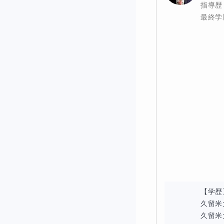
指導歴
✔
Zoom録画配信
最終学
授業録画を配信い
◆ 受講後に期待
割合・比の線分
食塩水・損益・
テスト、過去問
【学歴
久留米
久留米