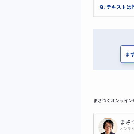
・原価・定価・利
テキストは
3️⃣
食塩水濃度編
・食塩量＝濃度×
お子様の塾のテ
4️⃣
相当算・倍数算
って決めたいと
・比の中の「１」
5️⃣
総仕上げ実戦編
ま
・過去問を解い
＊その他、ご相談
◆ 本講座の強み
✔
プロ講師の双方
まさつぐ
オンライン
20年以上の中
でチャットで質問
まさ
オンラ