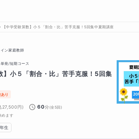
【中学受験算数】小５「割合・比」苦手克服！5回集中夏期講座
ライン家庭教師
の
単発/短期コース
数】小５「割合・比」苦手克服！5回集
験あり
60
込
27,500
円)
分
(全
5
回)
決めます
6年生