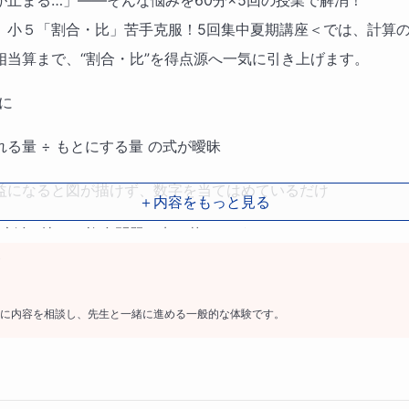
が止まる…」――そんな悩みを60分×5回の授業で解消！
】小５「割合・比」苦手克服！5回集中夏期講座＜では、計算
相当算まで、“割合・比”を得点源へ一気に引き上げます。
に
る量 ÷ もとにする量 の式が曖昧
益になると図が描けず、数字を当てはめているだけ
＋内容をもっと見る
×割合×比」の複合問題で点を落としがち
ラム例（得意・不得意によって、内容は変わります）
に内容を相談し、先生と一緒に進める一般的な体験です。
率の公式／単位換算のコツ