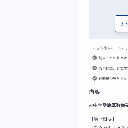
ま
こんな生徒さんにおす
割合・比の基本か
売買損益、食塩水
難関校受験対策な
内容
◎
中学受験算数重
【講座概要】