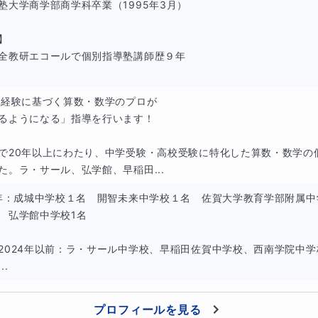
塾大学商学部商学科卒業（1995年3月）

】

全教研エコールで個別指導塾講師歴９年

の経験に基づく算数・数学のプロが

るようになる」指導を行います！

で20年以上にわたり、中学受験・高校受験に特化した算数・数学の
た。ラ・サール、弘学館、早稲田...
5年：成城中学校１名　開智未来中学校１名　佐賀大学教育学部附属中
　弘学館中学校1名

2024年以前：ラ・サール中学校、早稲田佐賀中学校、西南学院中
..
プロフィールを見る