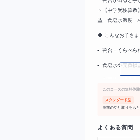
「割合が出ると手
＞【中学受験算数
益・食塩水濃度・
◆ こんなお子さま
割合＝くらべられ
食塩水や売買損
難関校の「分数
このコースの無料体験
◆ ５回カリキュ
スタンダード型
事前のやり取りをもと
1️⃣
基礎徹底編
・割合・比・百分
よくある質問
2️⃣
売買損益編