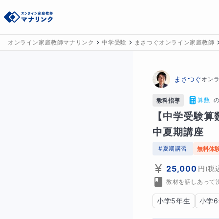
オンライン家庭教師マナリンク
中学受験
まさつぐオンライン家庭教師
まさつぐ
オン
算数
教科指導
【中学受験算
中夏期講座
#
夏期講習
無料体
25,000
円
(税
教材を話しあって
小学5年生
小学