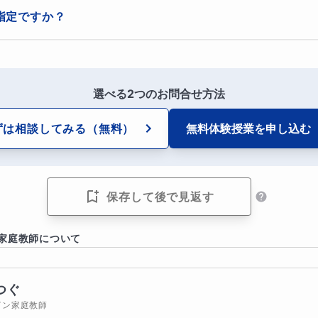
益の関係／２段階値引きの図解
指定ですか？
水溶液量／“混ぜる・蒸発させる・水を加える”３パターン網羅
キストでも構いませんし、こちらで用意することもできます。　無料
編
思います。
を探す思考法／線分図を書いて考えよう
選べる2つのお問合せ方法
ずは相談してみる
（無料）
無料体験授業を
申し込む
てみよう！
の上、速さと割合・比の複合問題などもご指導いたいます。
保存して後で見返す
向指導
家庭教師について
学受験指導歴。質問はその場で解決。恥ずかしくて質問できない
されれば対応いたします。
つぐ
イン家庭教師