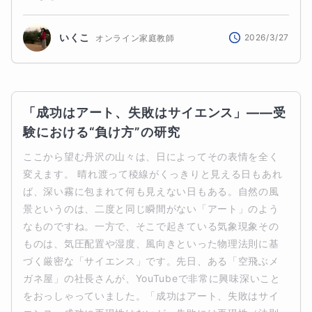
いくこ
2026/3/27
オンライン家庭教師
「成功はアート、失敗はサイエンス」――受
験における“負け方”の研究
ここから望む丹沢の山々は、日によってその表情を全く
変えます。 晴れ渡って稜線がくっきりと見える日もあれ
ば、深い霧に包まれて何も見えない日もある。自然の風
景というのは、二度と同じ瞬間がない「アート」のよう
なものですね。一方で、そこで起きている気象現象その
ものは、気圧配置や湿度、風向きといった物理法則に基
づく厳密な「サイエンス」です。先日、ある「空飛ぶメ
ガネ屋」の社長さんが、YouTubeで非常に興味深いこと
をおっしゃっていました。「成功はアート、失敗はサイ