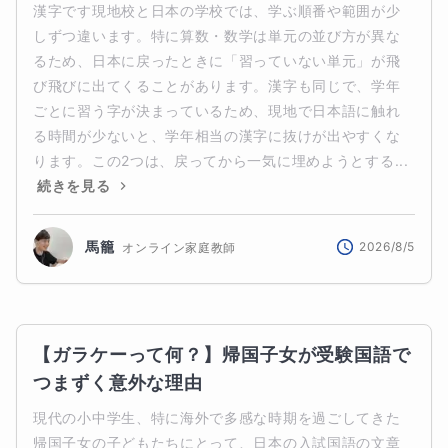
漢字です現地校と日本の学校では、学ぶ順番や範囲が少
しずつ違います。特に算数・数学は単元の並び方が異な
るため、日本に戻ったときに「習っていない単元」が飛
び飛びに出てくることがあります。漢字も同じで、学年
ごとに習う字が決まっているため、現地で日本語に触れ
る時間が少ないと、学年相当の漢字に抜けが出やすくな
ります。この2つは、戻ってから一気に埋めようとする...
続きを見る
馬籠
2026/8/5
オンライン家庭教師
【ガラケーって何？】帰国子女が受験国語で
つまずく意外な理由
現代の小中学生、特に海外で多感な時期を過ごしてきた
帰国子女の子どもたちにとって、日本の入試国語の文章