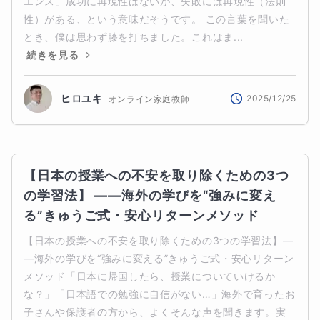
エンス」成功に再現性はないが、失敗には再現性（法則
性）がある、という意味だそうです。 この言葉を聞いた
とき、僕は思わず膝を打ちました。これはま...
続きを見る
ヒロユキ
2025/12/25
オンライン家庭教師
【日本の授業への不安を取り除くための3つ
の学習法】 ――海外の学びを“強みに変え
る”きゅうご式・安心リターンメソッド
【日本の授業への不安を取り除くための3つの学習法】―
―海外の学びを“強みに変える”きゅうご式・安心リターン
メソッド「日本に帰国したら、授業についていけるか
な？」「日本語での勉強に自信がない…」海外で育ったお
子さんや保護者の方から、よくそんな声を聞きます。実