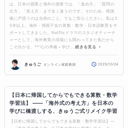
は、日本の授業と海外の授業では、「進め方」「質問の
仕方」「答え方」まで全く違うのです。そのため、帰国
後に戸惑うのは当然のこと。でもご安心ください。私は3
5年以上、海外・帰国子女の算数・数学・日本語教育をサ
ポートしてきました。Netflixドラマのスタジオティーチ
ャーとして、海外教育の現場にも関わってきた私だから
こそ分かる、**“心の準備＋学び...
続きを見る
きゅうご
2025/10/24
オンライン家庭教師
【日本に帰国してからでもできる算数・数学
学習法】 ――「海外式の考え方」を日本の
学びに橋渡しする、きゅうご式リメイク学習
【日本に帰国してからでもできる算数・数学学習法】―