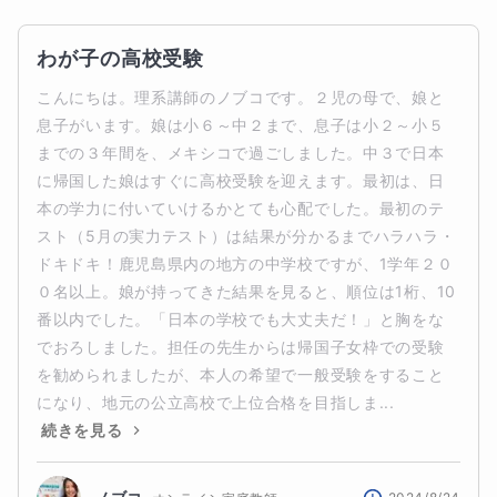
わが子の高校受験
こんにちは。理系講師のノブコです。２児の母で、娘と
息子がいます。娘は小６～中２まで、息子は小２～小５
までの３年間を、メキシコで過ごしました。中３で日本
に帰国した娘はすぐに高校受験を迎えます。最初は、日
本の学力に付いていけるかとても心配でした。最初のテ
スト（5月の実力テスト）は結果が分かるまでハラハラ・
ドキドキ！鹿児島県内の地方の中学校ですが、1学年２０
０名以上。娘が持ってきた結果を見ると、順位は1桁、10
番以内でした。「日本の学校でも大丈夫だ！」と胸をな
でおろしました。担任の先生からは帰国子女枠での受験
を勧められましたが、本人の希望で一般受験をすること
になり、地元の公立高校で上位合格を目指しま...
続きを見る