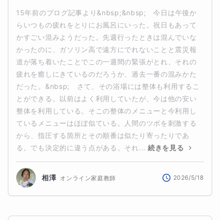
15年前のブログ記事より&nbsp;&nbsp;　今日は午後か
らいつもの疲れをとりにお風呂にいった。祝日もあって
かすごい混みようだった。先週行ったときは混んでいな
かったのに、ガソリン高で遠方にでれないことと震災報
道が落ち着いたことでこの一週間の緊張がとれ、それの
疲れを癒しにきているのだろうか、過去一番の混みかた
だった。&nbsp;　さて、その浴場には整体も利用するこ
とができる。以前はよく利用していたが、今は他の安い
整体を利用している。そこの整体のメニューと今利用し
ているメニューはほぼ似ている。人間のツボを刺激する
から、指圧する箇所とその順番は似たり寄ったりであ
る。でも決定的に違う点がある。それ...
続きを見る
相澤
2026/5/18
オンライン家庭教師