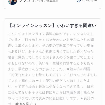
ノブコ
2024/8/24
オンライン家庭教師
【オンラインレッスン】かわいすぎる間違い
こんにちは！オンライン講師のゆかです。レッスンをし
ていると、時々めちゃくちゃかわいいお子さんたちの間
違いに出くわします。その場の雰囲気で笑っていい場面
もあるけど、お子さんが真剣に考えて出した答えだった
場合は爆笑してしまうとお子さんの心を傷つけてしまう
かもしれないので、笑いを一生懸命我慢するときもあり
ます。最近はこんなのがありました。★読み方の問題
「お便（たよ）りお待ちしてます」→「おべんりおまちし
てます」確かにねー！！便利の便だもんね！！おたよ
り、って言う場面も最近は少なくなってきてるし、日本
に住んでないお子さんは特に耳から日本語を聞く機会が
やっぱり少ないので読みの問題は難しいです。★英語の
問...
続きを見る