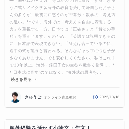
―「海外式の考え方」を日本の学びに橋渡しする、きゅ
うご式リメイク学習海外の教育を受けて帰国したお子さ
んの多くが、最初に戸惑うのが**算数・数学の「考え方
の違い」**です。海外では「考え方を自由に表現する
力」を重視する一方、日本では「正確さ」と「解法の手
順」を重んじます。そのため、「英語では説明できるの
に、日本語で表現できない」「答えは合っているのに、
途中の式が違うと言われる」そんなギャップに悩む子が
少なくありません。でも安心してください。私はこれま
で30年以上、海外・帰国子女の生徒を数多く指導し、*
*“日本式に直す”のではなく、“海外式の思考を...
続きを見る
きゅうご
2025/10/18
オンライン家庭教師
海外経験を活かす小論文・作文！