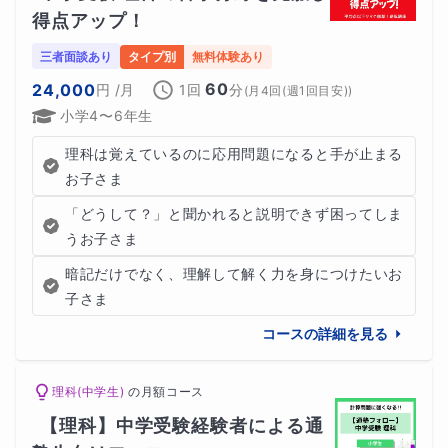
★電話機を発明 グラハム・ベル
得点アップ！
グラハム・ベルは、スコットランド生まれのアメリカの発
三者面談あり
タイプ別
無料体験あり
60
明家であり、科学者でした。彼は、世界初の電話機を発明
24,000
円
/月
1回
分
(
月4回(週1回目安)
)
小学4〜6年生
したことで知られており、その業績は現代の通信技術の基
盤となっています。彼の人生は、家庭教師による教育がギ
理科は覚えているのに応用問題になると手が止まる
お子さま
フテッドの才能を開花させる原動力となりました。
「どうして？」と聞かれると説明できず困ってしま
うお子さま
暗記だけでなく、理解して解く力を身につけたいお
子さま
ギフテッドの種類
コースの詳細を見る
★数学的・論理的ギフテッド
理科(中学生)
の
月額コース
数学的、論理的思考能力に優れており、複雑な数学的問題
【理科】中学受験経験者による通
や論理的なパズルを解くことが得意な子どもたちを指しま