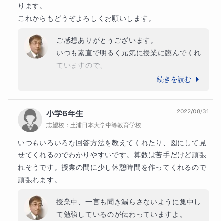
ります。

に合わせることができず退屈してしまうことがあるため、
これからもどうぞよろしくお願いします。
能力に応じた学習環境を整えることが大切です。通常のカ
リキュラムでは物足りないことが多く、高度な学習内容が
ご感想ありがとうございます。

いつも素直で明るく元気に授業に臨んでくれ
必要になります。したがって、子どもの興味や能力に合わ
ていますので、

せた専門的なカリキュラムやメソッドで学習支援を受ける
楽しく進める事が出来ています。

続きを読む
ことが重要です。
勉強することの面白さに気が付くと、さらに
大きな飛躍が期待できます。

2022/08/31
小学6年生
これからがとっても楽しみなお子さんです！
志望校：
土浦日本大学中等教育学校
★ギフテッド⑨ ソーシャルスキルの育成
いつもいろいろな回答方法を教えてくれたり、図にして見
ギフテッドの子どもたちは、周囲の子どもたちと異なる能
せてくれるのでわかりやすいです。算数は苦手だけど頑張
れそうです。授業の間に少し休憩時間を作ってくれるので
力を持っているため、友達作りやコミュニケーションに苦
頑張れます。
労することがあります。親御さんは、子どものソーシャル
スキルを育てるために、適切なコミュニケーション方法を
授業中、一言も聞き漏らさないように集中し
て勉強しているのが伝わっていますよ。

教えることが大切です。