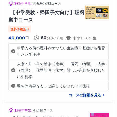
理科(中学生)
の
単発/短期コース
科学者として名高いマリー・キュリーは、ポーランド生ま
【中学受験・帰国子女向け】理科
れのフランス人で、2つのノーベル賞を受賞し、世界的な
集中コース
名声を得た人物でした。彼女は幼少期に家庭教師からマン
無料体験あり
ツーマン教育を受けて潜在能力を開花させ、ギフテッドで
60
46,000
円
分
小学1〜6年生
(全
12
回)
ある彼女の研究や業績に大きな影響を与えたといわれてい
中学入る前の理科を学びたい生徒様・基礎から復習
ます。
したい生徒様
太陽・月・星の動き（地学）、電気（物理）、力学
（物理）、化学計算（化学）難しい分野を克服した
★科学者・数学者 ニュートン
い生徒様
7世紀のイギリスで活躍した科学者であり、数学者でもあ
理科の内容をもっと詳しくなりたい生徒様
ったアイザック・ニュートンは、学校に通わず家庭教師に
コースの詳細を見る
よって個別の教育を受けました。彼が受けた教育は、ラテ
理科(中学生)
の
月額コース
ン語やギリシャ語、論理学、数学など、当時の学問の基盤