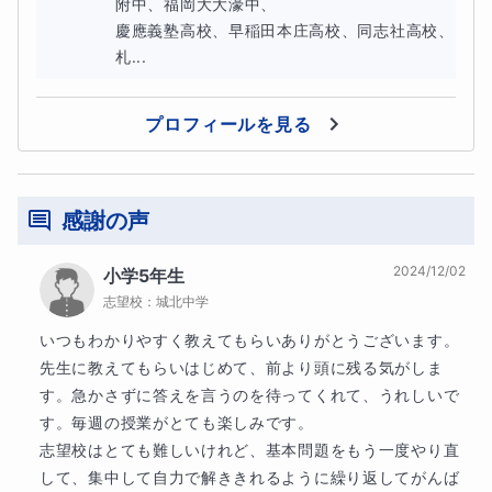
附中、福岡大大濠中、

トをしてくれる専門家の指導が求められます。子どもの才
慶應義塾高校、早稲田本庄高校、同志社高校、
能に応じたメソッドで、潜在能力を最大限に開花および発
札...
揮できる環境を整えるなども必要になってきます。
プロフィールを見る
感謝の声
ギフテッドの親御さんが直面する課題
2024/12/02
小学5年生
一般に、ギフテッドの子どもを育てる親御さんは、多くの
志望校：
城北中学
課題に直面することがあります。
いつもわかりやすく教えてもらいありがとうございます。

先生に教えてもらいはじめて、前より頭に残る気がしま
す。急かさずに答えを言うのを待ってくれて、うれしいで
す。毎週の授業がとても楽しみです。

★ギフテッド⑧ 学習環境を整える
志望校はとても難しいけれど、基本問題をもう一度やり直
ギフテッドの子どもたちは、学校で通常の教科書のペース
して、集中して自力で解ききれるように繰り返してがんば