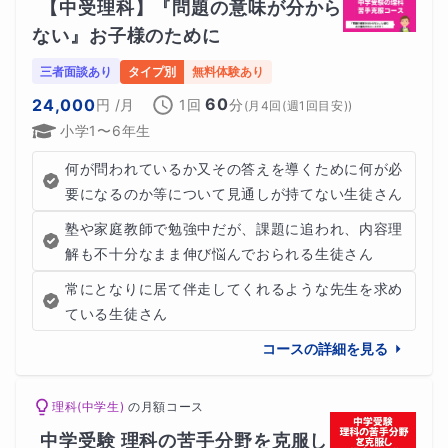
【中受理科】『問題の意味が分から
となる幅広い分野を網羅し、非常に高度で緻密でした。こ
ない』お子様のために
のような教育のおかげでギフテッドの才能が開花し、彼は
後に万有引力の法則を発見し、微積分の発展にも大きく貢
三者面談あり
タイプ別
無料体験あり
60
24,000
献することとなりました。
円
/月
1回
分
(
月4回(週1回目安)
)
小学1〜6年生
何が問われているか又その答えを導くために何が必
要になるのか等について見通しが持てない生徒さん
★世界の劇作家 シェイクスピア
塾や家庭教師で勉強中だが、課題に追われ、内容理
イギリスの劇作家であり、世界的に名高いウィリアム・シ
解も不十分なまま伸び悩んでおられる生徒さん
ェイクスピアは、家庭教師の指導のもとで文学や歴史を学
常にとなりに居て伴走してくれるような先生を求め
んでいました。彼が受けた教育は、彼の作品において非常
ている生徒さん
に大きな影響を与えており、その豊かな知識と創造力がギ
コースの詳細を見る
フテッドである彼の名作に結びついています。
理科(中学生)
の
月額コース
中学受験 理科の苦手分野を克服し