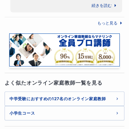
たいへん素直なお子さんで、こちらがアドバ
続きを読む
イスした事をしっかり積み重ねている印象で
す。

もっと見る
模試やテストでの好結果という成功体験が自
信につながり、

それが向学心ややる気のアップにつながる。

こういった成長の好循環は勉強はもちろん、
いろいろなプラスをもたらすと考えておりま
す。

また今後の授業を楽しみにしています！
よく似たオンライン家庭教師一覧を見る
ギフテッドとして有名な偉人・成功者
ギフテッドとして成功を収めた偉人・成功者の方々には、
中学受験におすすめの127名のオンライン家庭教師
（偶然かもしれませんが）
家庭教師のマンツーマン指導
を
小学生コース
受け、
才能と潜在能力を大きく開花
させた方達が少なくあ