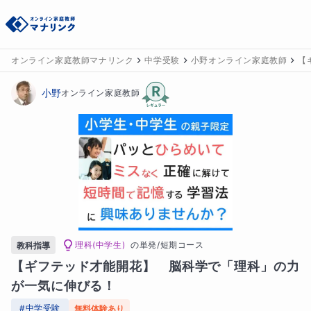
オンライン家庭教師マナリンク
中学受験
小野オンライン家庭教師
【
小野
オンライン家庭教師
理科(中学生)
の
単発/短期コース
教科指導
【ギフテッド才能開花】　脳科学で「理科」の力
が一気に伸びる！
#
中学受験
無料体験あり