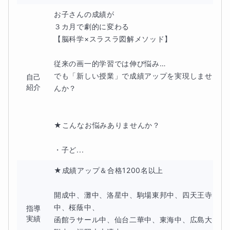
す。
お子さんの成績が

３カ月で劇的に変わる

【脳科学×スラスラ図解メソッド】

★ギフテッド⑥ 学校等に合わずストレスも…
従来の画一的学習では伸び悩み…

でも「新しい授業」で成績アップを実現しませ
自己
ギフテッドの子は自分が他者と異なることに気付き、自分
紹介
んか？

の居場所を見つけることが難しいと感じることがありま
す。また、学校等の教育環境が合わないと感じた場合、大
★こんなお悩みありませんか？

きなストレスを抱えたり孤独感を感じることがあります。
・子ど...
★成績アップ＆合格1200名以上

★ギフテッド⑦ 潜在能力や特性を把握
開成中、灘中、洛星中、駒場東邦中、四天王寺
そのため、ギフテッドのお子さんを育てる親御さんは、ま
中、桜蔭中、

指導
実績
ず子どもの潜在能力や特性を正確に把握し、適切なサポー
函館ラサール中、仙台二華中、東海中、広島大