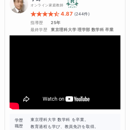
その後試行錯誤を繰り返し、今は「これだ！」というメ
・ピアノと算数の「才能」を双方向に開花　小３女子

オンライン家庭教師
・学習障害で、勉強の効率が悪い…

ソッドを確立し、

・知的好奇心が向上。「大人顔負けの歴史通に」 小4男
・帰国子女で、やる事が多すぎる…

4.87
(
244
件)
「子どもの笑顔が増えました！」「期待以上の成績にな
子

指導歴
25年
りました！」など

・「将来の医師」という夢に向かって急成長　小5男子

無料学習相談＆体験学習で、お気軽にご相談ください。
最終学歴
東京理科大学 理学部 数学科 卒業
全国からたくさんの嬉しいご感想を頂いております。

・中１女子が「２学年上」の中３数学に挑戦中　中1女
子

テストの成績アップや志望校合格はもちろんのこと、

・仲の悪い双子 ⇒ 「２人で協力する関係に」 中2男子

「思考を前向きに変え、将来力強く生きていける力」

・「ＬＤ学習障害」 ⇒ 中学受験の難問が解ける　小2女
を育みながら、

子

「自立した子ども達を育成し、

・「不登校」でも大きく飛躍し、学年で２番に　中１男
将来困らないようにして社会に送り出したい」

子

と考えております。

ギフテッドの子が直面する課題
など、全国から嬉しいご感想を頂いております。
お子さんの表情が「できた！」と笑顔に変わる瞬間を、

★ギフテッド⑤ 天才・秀才のタマゴゆえの苦悩
私と一緒に体験しませんか？
ギフテッドの子の特別な才能はまるで「
天才・秀才のタマ
ゴ
」でもあるのですが、その一方でその優秀さと特殊さゆ
東京理科大学 数学科 を卒業。

学歴
職歴
教育過程も学び、教員免許を取得。
えに、周囲の子どもたちとの違いに苦悩することもありま