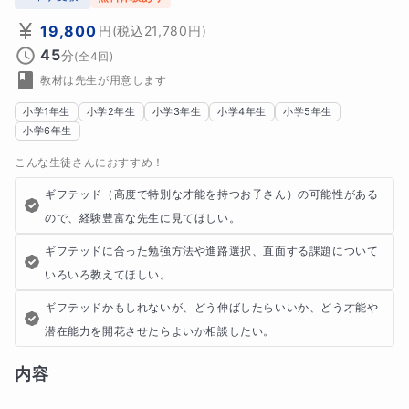
19,800
円
(税込
21,780
円)
45
分
(全
4
回)
教材は先生が用意します
小学1年生
小学2年生
小学3年生
小学4年生
小学5年生
小学6年生
こんな生徒さんにおすすめ！
ギフテッド（高度で特別な才能を持つお子さん）の可能性がある
ので、経験豊富な先生に見てほしい。
ギフテッドに合った勉強方法や進路選択、直面する課題について
いろいろ教えてほしい。
ギフテッドかもしれないが、どう伸ばしたらいいか、どう才能や
潜在能力を開花させたらよいか相談したい。
内容