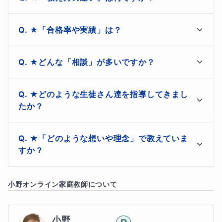
ギフテッドの子ども達は、他の子ども達よりもはやく学ぶ
【脳科学×欧米式学習メソッド】により、

ことができます。新しい情報を素早く吸収する能力が高
★「合格率や実績」は？
く、
ハイレベルな情報処理能力
を持っています。
・見やすくて分かりやすい「スラスラ図解」が人気

ご質問ありがとうございます。

・授業で使った「ポイント画像」を毎回プレゼント

★どんな「相談」が多いですか？
以下に掲載させていただきます。

・記憶定着率を最大化する「全脳活用型記憶術」

★ギフテッド④ 独創的なアイデアと高度な問題解決力
ご質問ありがとうございます。

●最近５年間の受験合格率 97％以上

★どのような生徒さん達を指導してきまし
・１人１人の才能を開花させる「個別最適化学習」

以下に掲載させて頂きます。

●豊富な指導実績 25年 1200名以上

たか？
・短時間の集中力活用「マイクロラーニング手法」

ギフテッドの子ども達は、物事を深く考えることができる
●生徒＆保護者満足度 4.8／5以上

・ゲーム感覚で楽しく「インタラクティブ学習」

・子どもが家で自主的に勉強しない…

能力に長けています。問題をしっかり分析し、
興味がある
ご感想を一部を掲載致します。

・塾、通信教育、家庭教師で成績ダウン…

★「どのような想いや理念」で教えていま
いろいろなケースの経験がありますので、どうぞ遠慮な
事には高い集中力で複雑な概念を理解することが得意で
・「教科横断型学習」で主要５教科のつながりも

・勉強時間は長いのに、結果が出ない…

すか？
くお気軽にご相談ください。
・「STEAM教育」で論理的思考力・問題解決力向上

・授業後、娘の第一声が

す
。
・「スモールステップ学習法」で効率的レベルアップ

「こんな解き方知らなかった〜！」

・志望校の受験合格に不安がある…

私は若い時に、日本の画一的な教育の中では

・「志望校別対策」も得意。どこよりも詳しく解説

と 目を輝かせて教えてくれました。

小野
オンライン家庭教師について
・苦手教科があり、ずっと克服できない…

１人１人の才能や潜在能力を上手く伸ばせないことにジ
いつもありがとうございます。

・ケアレスミスが多く、毎回テストで失点…

レンマを感じていました…

などが主な特徴です。
小６女子

小野
・不登校で、ほとんど勉強が進まない…
