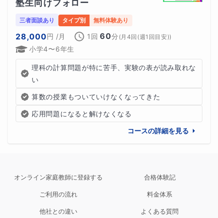
塾生向けフォロー
す。
三者面談あり
タイプ別
無料体験あり
60
28,000
円
/月
1回
分
(
月4回(週1回目安)
)
小学4〜6年生
★技術的ギフテッド
理科の計算問題が特に苦手、実験の表が読み取れな
い
コンピューターや電子機器に関する知識や技能に優れてい
ます。彼らは技術的な問題解決能力が高く、新しい技術の
算数の授業もついていけなくなってきた
開発や応用に興味を持ち、独創性も豊かです。
応用問題になると解けなくなる
コースの詳細を見る
★芸術的ギフテッド
言語的には発達が遅れている場合でも、音楽や絵画、造形
オンライン家庭教師に登録する
合格体験記
物、ダンスや演劇など芸術的な能力が非常に高い子どもた
ご利用の流れ
料金体系
ちを指します。
他社との違い
よくある質問