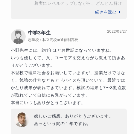
着実にレベルアップしながら、どんどん解け
る範囲を広げていますね。

続きを読む
成績アップを自信にして、さらに頑張ってい
★ギフテッド⑩ 感情のケア
きましょう！

2022/08/27
中学3年生
応援しています。
ギフテッドの子どもたちは、知的能力が高い分、感情の波
志望校：
私立高校or通信制高校
が激しいことがあります。ストレスや孤独感を抱えやすい
小野先生には、約1年ほどお世話になっていますね。

ため、親御さんは、子どもの感情のケアに十分な注意を払
いつも優しくて、又、ユーモアを交えながら教えて頂きあ
りがとうございます。

うことが重要です。冷静に子どもの感情を理解し、サポー
不登校で理科社会をお願いしていますが、授業だけではな
トすることが求められます。
く、勉強の仕方などもアドバイスを頂いていて、最近では
かなり成果が表れてきています。模試の結果も7〜8割点数
が取れていて自信にも繋がっています。

本当にいつもありがとうございます。
嬉しいご感想、ありがとうございます。

あっという間の１年ですね。
