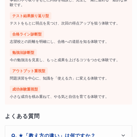
験です。
ギフテッドの子ども達は、
IQ
が平均的な子ども達よりも
テスト結果振り返り型
高いことが多く、その知能が多岐にわたることがありま
テストをもとに弱点を見つけ、次回の得点アップを狙う体験です。
す。例えば、数学や言語、音楽、空間認知など、多様な分
合格ライン診断型
野で優れた能力を発揮することができます。
志望校との距離を明確にし、合格への道筋を知る体験です。
勉強法診断型
今の勉強法を見直し、もっと成果を上げるコツをつかむ体験です。
★ギフテッド② 独特で非凡なスキル
アウトプット重視型
問題演習を中心に、知識を「使える力」に変える体験です。
ギフテッドの子ども達は、
創造性や芸術的な才能
も持って
成功体験重視型
いることが多く、例えば、絵画・音楽・文学・囲碁や将棋
小さな成功を積み重ねて、やる気と自信を育てる体験です。
などの分野で優れた才能を発揮することがあります。
よくある質問
★ギフテッド③ 短時間で物事を把握する能力
★「教え方の違い」は何ですか？