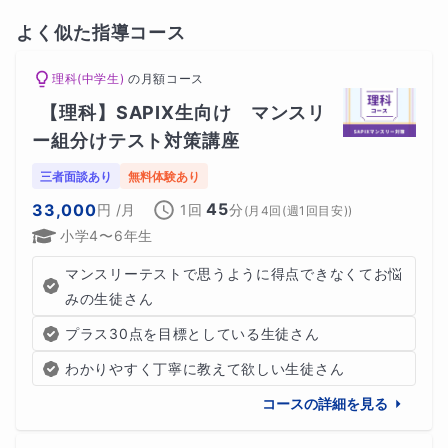
りません。
よく似た指導コース
以下に偉人・成功者の方々を一部抜粋してご紹介します。
理科(中学生)
の
月額コース
【理科】SAPIX生向け　マンスリ
ー組分けテスト対策講座
★発明家・科学者・芸術家 レオナルド・ダ・ヴィンチ
三者面談あり
無料体験あり
ルネサンス期のイタリアで活躍した発明家・芸術家・発明
45
33,000
円
/月
1回
分
(
月4回(週1回目安)
)
家のレオナルド・ダ・ヴィンチは、幼少期から家庭教師の
小学4〜6年生
もとで多様な分野を学び、独自の才能を開花させました。
マンスリーテストで思うように得点できなくてお悩
彼が受けた教育は、一般的な学校教育とは異なり、個別の
みの生徒さん
指導によって彼の創造力を最大限に引き出すことができた
プラス30点を目標としている生徒さん
ギフテッドの１人です。
わかりやすく丁寧に教えて欲しい生徒さん
コースの詳細を見る
★２つのノーベル賞を受賞 キュリー夫人