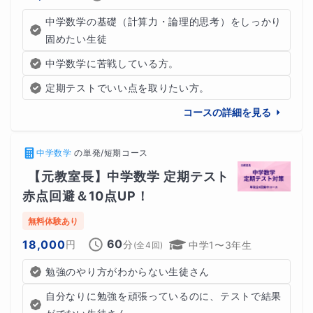
中学数学の基礎（計算力・論理的思考）をしっかり
固めたい生徒
中学数学に苦戦している方。
定期テストでいい点を取りたい方。
コースの詳細を見る
中学数学
の
単発/短期コース
【元教室長】中学数学 定期テスト
赤点回避＆10点UP！
無料体験あり
60
18,000
円
分
中学1〜3年生
(全
4
回)
勉強のやり方がわからない生徒さん
自分なりに勉強を頑張っているのに、テストで結果