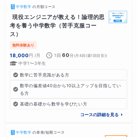
中学数学
の
月額コース
現役エンジニアが教える！論理的思
考を養う中学数学（苦手克服コー
ス）
無料体験あり
60
18,000
円
/月
1回
分
(
月4回(週1回目安)
)
中学1〜3年生
数学に苦手意識がある方
数学の偏差値40台から10以上アップを目指してい
る方
基礎の基礎から数学を学びたい方
コースの詳細を見る
中学数学
の
単発/短期コース