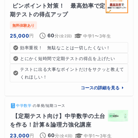
ピンポイント対策！　最高効率で定
期テストの得点アップ
無料体験あり
60
25,000
円
分
中学1〜3年生
(全
2
回)
効率重視！　無駄なことは一切したくない！
とにかく短時間で定期テストの得点を上げたい
テストに出る大事なポイントだけをサクッと教えて
くれほしい！
コースの詳細を見る
中学数学
の
単発/短期コース
【定期テスト向け】中学数学の土台
を作る！計算＆論理力強化講座
60
23,000
円
分
中学1〜3年生
(全
4
回)