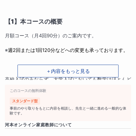
【1】本コースの概要
月額コース（月4回90分）のご案内です。
※
週2回または1回120分などへの変更も承っております。
＋内容をもっと見る
高校入試のみならず、大学入試においても数学はほとんど
の場合避けては通れません。さらに、中学数学を理解でき
このコースの無料体験
ていない場合、ほぼ間違いなく高校数学で取り返しのつか
スタンダード型
ない遅れを生んでしまいます。
事前のやり取りをもとに内容を相談し、先生と一緒に進める一般的な体
験です。
河本
オンライン家庭教師について