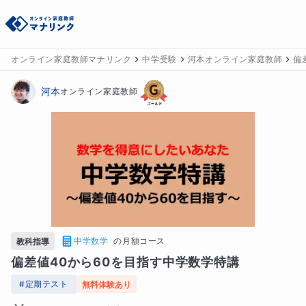
オンライン家庭教師マナリンク
中学受験
河本オンライン家庭教師
偏
河本
オンライン家庭教師
中学数学
の
月額コース
教科指導
偏差値40から60を目指す中学数学特講
#
定期テスト
無料体験あり