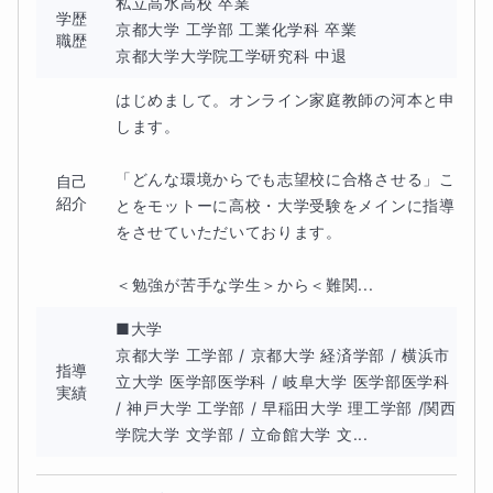
私立高水高校 卒業

・難関高校に合格するレベルの数学力が身に付く
学歴
京都大学 工学部 工業化学科 卒業

職歴
京都大学大学院工学研究科 中退
・数学に自信がつく
はじめまして。オンライン家庭教師の河本と申
・圧倒的な計算速度が身に付く
します。

・大学院中退→サラリーマン→経営者と豊富な人生経験が
「どんな環境からでも志望校に合格させる」こ
自己
紹介
とをモットーに高校・大学受験をメインに指導
あるため将来を見据えた相談をできる
をさせていただいております。

＜勉強が苦手な学生＞から＜難関...
【3】宿題有無
■大学

京都大学 工学部 / 京都大学 経済学部 / 横浜市
毎週出します。
指導
立大学 医学部医学科 / 岐阜大学 医学部医学科 
実績
/ 神戸大学 工学部 / 早稲田大学 理工学部 /関西
授業の内容を身に着けることを主眼としますので、授業で
学院大学 文学部 / 立命館大学 文...
扱った問題の復習がメインとなります。