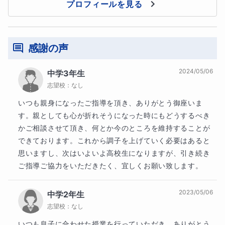
プロフィールを見る
【4】指導可能時間帯/曜日
感謝の声
月・木：13:00～24:00
2024/05/06
中学3年生
火・水・金：9:00～24:00
志望校：
なし
※24:00以降も相談可
いつも親身になったご指導を頂き、ありがとう御座いま
す。親としても心が折れそうになった時にもどうするべき
かご相談させて頂き、何とか今のところを維持することが
できております。これから調子を上げていく必要はあると
【5】お問合せを行って頂く際に知りたいこと
思いますし、次はいよいよ高校生になりますが、引き続き
ご指導ご協力をいただきたく、宜しくお願い致します。
生徒さんの直近の課題感、性格、学校名、志望校（○○高
校など）、週に確保できる勉強時間
2023/05/06
中学2年生
志望校：
なし
いつも息子に合わせた授業を行っていただき、ありがとう