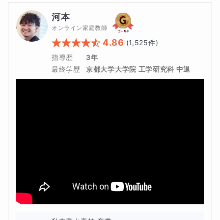
本コースでは、まず最短最速で中学数学の基礎項目を速習
河本
し、確実に基礎を固めたうえで入試レベルの数学力を養い
オンライン家庭教師
ます。
4.86
(
1,525
件)
指導歴
3年
最終学歴
京都大学大学院 工学研究科 中退
また、授業の内容に関しては下記の考えを大切に行いま
す。
★とにかく基礎を大切にします。
★授業を聞いて「分かったつもり」にせず「自分で解け
るようになる」ということを重視します。
【2】本コースで得られること