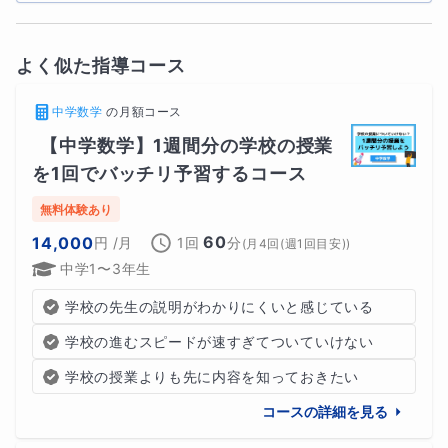
よく似た指導コース
中学数学
の
月額コース
【中学数学】1週間分の学校の授業
を1回でバッチリ予習するコース
無料体験あり
60
14,000
円
/月
1回
分
(
月4回(週1回目安)
)
中学1〜3年生
学校の先生の説明がわかりにくいと感じている
学校の進むスピードが速すぎてついていけない
学校の授業よりも先に内容を知っておきたい
コースの詳細を見る