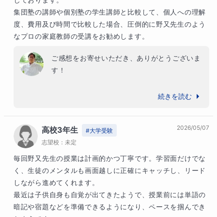
集団塾の講師や個別塾の学生講師と比較して、個人への理解
度、費用及び時間で比較した場合、圧倒的に野又先生のよう
なプロの家庭教師の受講をお勧めします。
ご感想をお寄せいただき、ありがとうございま
す！

集団授業がメインだった時代に、集団授業であ
続きを読む
るがゆえに、やってあげられなかった細やかな
指導。そこに強い後悔の念があり、オンライン
2026/05/07
高校3年生
授業を磨いております。それがオンラインコー
#
大学受験
志望校：
スの原点です。ですから、こうして自分がこだ
未定
わっているポイントをお褒めいただくと、本当
毎回野又先生の授業は計画的かつ丁寧です。学習面だけでな
に報われた気持ちです。まだ道半ばです。今後
く、生徒のメンタルも画面越しに正確にキャッチし、リード
の指導でお返しさせていただきます。

しながら進めてくれます。

最近は子供自身も自覚が出てきたようで、授業前には単語の
今後ともよろしくお願いいたします。
暗記や宿題などを準備できるようになり、ペースを掴んでき