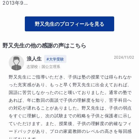
2013年9...
野又
先生のプロフィールを見る
野又
先生の他の感謝の声はこちら
2024/11/02
浪人生
#
大学受験
志望校：
国公立理系
野又先生にご指導いただき、子供は塾の授業では得られなか
った充実感があり、もっと早く野又先生に出会えておれば、
国語に苦労しなかったのにと嘆いておりました。通常の塾で
あれば、年に数回の面談で子供の理解度を知り、苦手科目へ
の対応が遅れることがありました。野又先生は、子供の弱点
をすぐに理解し、次の試験までの戦略を子供と保護者に示し
ていただけます。また、授業後、子供の理解度の的確なフィ
ードバックがあり、プロの家庭教師のレベルの高さを毎回感
じております。
