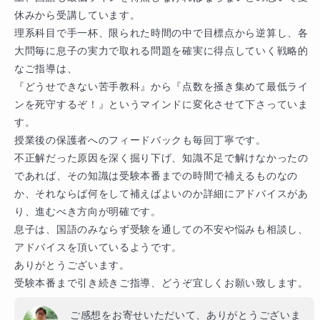
休みから受講しています。

理系科目で手一杯、限られた時間の中で目標点から逆算し、各
大問毎に息子の実力で取れる問題を確実に得点していく戦略的
なご指導は、

『どうせできない苦手教科』から『点数を掻き集めて最低ライ
ンを死守するぞ！』というマインドに変化させて下さっていま
す。

授業後の保護者へのフィードバックも毎回丁寧です。

不正解だった原因を深く掘り下げ、知識不足で解けなかったの
であれば、その知識は受験本番までの時間で補えるものなの
か、それならば何をして補えばよいのか詳細にアドバイスがあ
り、進むべき方向が明確です。

息子は、国語のみならず受験を通しての不安や悩みも相談し、
アドバイスを頂いているようです。

ありがとうございます。

受験本番まで引き続きご指導、どうぞ宜しくお願い致します。
ご感想をお寄せいただいて、ありがとうございま