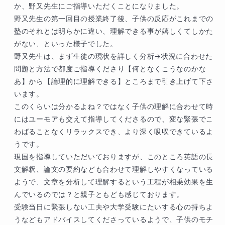
後も、国語、文系科目の相談窓口をやらせてい
か、野又先生にご指導いただくことになりました。

ただきますので、いつでもお声かけ下さい。

野又先生の第一回目の授業終了後、子供の反応がこれまでの
塾のそれとは明らかに違い、理解できる事が嬉しくてしかた
最期まで、セコンドに立ちます。よろしくお願
がない、といった様子でした。

いいたします！
野又先生は、まず生徒の現状を詳しく分析→状況に合わせた
問題と方法で都度ご指導くださり【何となくこうなのかな
あ】から【論理的に理解できる】ところまで引き上げて下さ
います。

このくらいは分かるよね？ではなく子供の理解に合わせて時
にはユーモアも交えて指導してくださるので、変な緊張でこ
わばることなくリラックスでき、より深く吸収できているよ
うです。

現国を指導していただいておりますが、このところ英語の長
文解釈、論文の要約なども合わせて理解しやすくなっている
ようで、文章を分析して理解するという工程が相乗効果を生
んでいるのでは？と親子ともども感じております。

受験当日に緊張しない工夫や大学受験にたいする心の持ちよ
うなどもアドバイスしてくださっているようで、子供のモチ