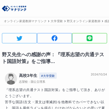
オンライン家庭教師マナリンク
大学受験
野又オンライン家庭教師
感
野又
先生への感謝の声：
『理系志望の共通テス
ト国語対策』をご指導...
2024/10/24
高校3年生
#
大学受験
志望校：
国公立理系
『理系志望の共通テスト国語対策』をご指導して頂き、ありが
とうございます。

苦手な国語(古文・漢文は壊滅的)を他教科でカバーできない以
上、国語も最低ラインを得点しなければならないとの思いで夏