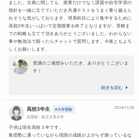
し、山あり谷ありが前提の挑戦です。良い時も
ました。古典に関しても、授業だけでなく課題や自宅学習の
悪い時も、先を見てリードできればと思います
指針を一緒に立てていただき共通テストをうまく乗り越えら
ので、引き続きよろしくお願いいたします。
れそうな気がしております。理系科目により集中するために
高校2年生いっぱいで定期授業を終了となりますが、受験ま
での戦略も立てて頂きありがとうございました。わからない
事や勉強法で困ったらチャットで質問します。今後ともよろ
しくお願いします。
受講のご感想をいただき、ありがとうございま
す！

一年間、国語学習をよく頑張ってくれたと思い
続きを読む
ます！

2024/11/28
高校3年生
理系共テ対策を指導する中で、やはり勝負の科
#
大学受験
志望校：
目は理数であることを、毎年感じています。国
私立文系大学
語では「負けない」点数をとり、理数で「勝ち
子供は現在高校３年です。

にいく」のが、基本姿勢ですね。定期指導終了
集団塾に通っていながら現国の成績が上がらず困っているな