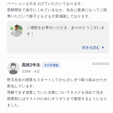
ベーションも引き上げていただいております。

受験間近で途方にくれているなか、先生に親身になってご指
導いただいて親子ともども大変感謝しております。
ご感想をお寄せいただき、ありがとうございま
す！

ひとつでも多く学ぼうという姿勢で授業参加さ
続きを読む
れています。熱心さに応えなければという気持
ちで、気持ちよく授業をさせていただきまし
2026/03/02
高校2年生
た。打つ手は無限、と良く言いますが、具体的
#
大学受験
志望校：
な方策をしっかり提案できなければいけませ
未定
ん。今回、お力になれている部分が少なからず
野又先生の授業をスタートしてから少しずつ取り組みかたが
あるようで、ほっとしました。

変化しています。

理解できず放置していた古典についてタスクを決めて頂き、
なんにせよ、気持ちがのっている状態が一番効
授業前にはテストのためにギリギリまで復習するようになり
率の良い学びになると思います。是非この調子
ました。

で受験まで駆け抜けてください。微力ながらお