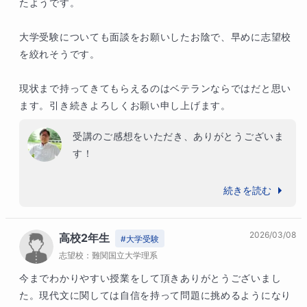
たようです。

大学受験についても面談をお願いしたお陰で、早めに志望校
を絞れそうです。

現状まで持ってきてもらえるのはベテランならではだと思い
ます。引き続きよろしくお願い申し上げます。
受講のご感想をいただき、ありがとうございま
す！

三者面談は、意志決定というよりも、受験生の
続きを読む
決意表明の場だと思っています。受験上の知識
やテクニックよりも、ご本人のモチベーショ
2026/03/08
高校2年生
ン、絶対に合格するという気持ちが大切ですか
#
大学受験
志望校：
ら、良い方に進んでくれたらと思います。

難関国立大学理系
今までわかりやすい授業をして頂きありがとうございまし
受験勉強は、きれいごとばかりでは語れません
た。現代文に関しては自信を持って問題に挑めるようになり