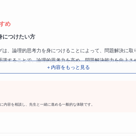
すめ
身につけたい方
グは、論理的思考力を身につけることによって、問題解決に取
受講することで、論理的思考力を高め、問題解決能力を向上さ
＋内容をもっと見る
へ進学する方
に内容を相談し、先生と一緒に進める一般的な体験です。
は、ロジカルシンキングや論理的思考力が必要不可欠です。こ
研究に必要なスキルを身につけることができます。