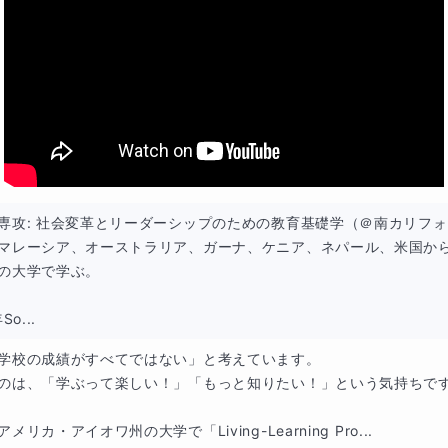
す。
キングの基礎
語の理解
専攻: 社会変革とリーダーシップのための教育基礎学（＠南カリフォ
マレーシア、オーストラリア、ガーナ、ケニア、ネパール、米国か
の大学で学ぶ。

So...
の書き方
学校の成績がすべてではない」と考えています。

成
のは、「学ぶって楽しい！」「もっと知りたい！」という気持ちです
の方法
メリカ・アイオワ州の大学で「Living-Learning Pro...