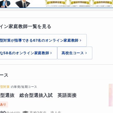
ンの構成と作成
ンのスキル向上のための練習方法
イン家庭教師一覧を見る
型対策が指導できる67名のオンライン家庭教師
ンで行われるため、全国・各国どこからでも参加可能です。ま
籍しており、日本語と英語のバイリンガルであるため、英語教
な58名のオンライン家庭教師
高校生コース
ース
での学術研究やビジネス活動に必要なスキルを身に付けたい方
薦型対策
の
単発/短期コース
高めたい方に特におすすめです。
合型選抜　総合型選抜入試　英語面接
あり
90
分
高校3年生、浪人生
(全
5
回)