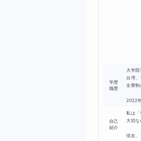
ることを目指しま
講座詳細
1.ロジカルシン
基本的な概念や用
大学院
論理的思考の訓練
台湾、
学歴
全寮制
職歴
2022年
2.論理的な文章
私は「
論理的な構成の作
大切な
自己
紹介
原稿の整理・校正
現在、ア