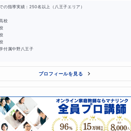
での指導実績：250名以上（八王子エリア）

方法
高校

校

理の方法
校

校

学付属中野八王子

めの戦略的思考法
プロフィールを見る
手順
た解決策の検討
ションのスキル