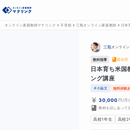
オンライン家庭教師マナリンク
不登校
三瓶オンライン家庭教師
日本
三瓶
オンライン
総合型
教科指導
日本育ち米国
ング講座
#
小論文
無料体験
30,000
円
/月
教材を話しあって
高校1年生
高校2