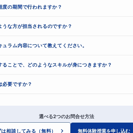
程度の期間で行われますか？
究やビジネス活動に興味のある方
り1時間から2時間程度で、総合的なカリキュラムを構成しています。
ような方が担当されるのですか？
グは、海外での学術研究やビジネス活動において非常に重要な
具体的なプログラム内容や目的によって異なるため、一概に言えませ
で、正確で論理的な思考力を身につけ、海外での活動に役立て
ルシンキングの基礎を身につけるための講座であれば、1年程度の期
ちでありながら、米国の教育系大学院で学んでいる現役の大学院生が
キュラム内容について教えてください。
ーションにも対応可能で、質問や相談にも柔軟に対応いたします。
理論的な知識や技術の習得だけでなく、実際の問題解決やディスカッ
ロジカルシンキングに必要な基礎知識から応用まで幅広くカバーして
することで、どのようなスキルが身につきますか？
的な能力を身につけることが目的とされています。ただし、より高度
知バイアス、問題解決方法、論点整理、論理的文章の書き方などが含
座であれば、より長い期間を要する場合もあります。
ことで、正確で論理的な思考力を身につけることができます。また、
は必要ですか？
方についても学ぶことができます。これらのスキルは、学術研究やビ
キングの基礎
ます。
常に重要であると考えられます。小論文は、自分の考えを正確に表現
の書き方
ためのものであり、大学入試や就職活動などの重要な局面で求められ
方法
文は、課題解決能力やコミュニケーション能力を高める上でも役立つ
選べる2つのお問合せ方法
論文対策は必要不可欠であると言えます。
めの戦略的思考法
ずは相談してみる
（無料）
無料体験授業を
申し込む