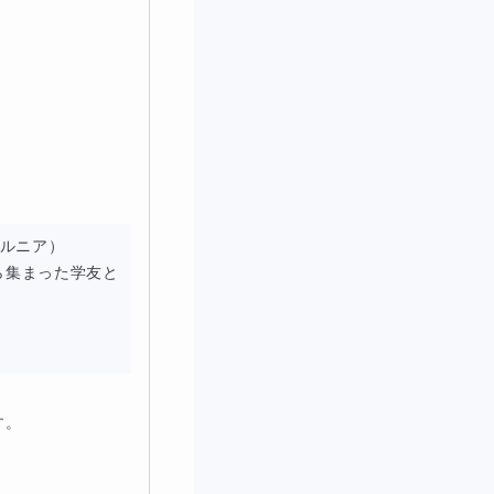
ルニア）

ら集まった学友と
。
