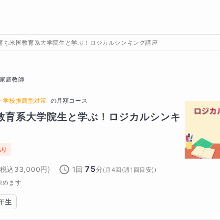
育ち米国教育系大学院生と学ぶ！ロジカルシンキング講座
家庭教師
・学校推薦型対策
の
月額コース
教育系大学院生と学ぶ！ロジカルシンキ
あり
75
(税込
33,000
円)
1回
分
(
月4回(週1回目安)
)
決めます
年生