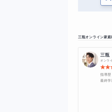
5.プレゼンテー
また、講師とのデ
ができます。この
三瓶
オンライン家庭
に興味がある方、
三瓶
オンラ
ロジカルシンキ
指導歴
ロジカルシンキン
最終学
のある論理的思考
えをより明確にし
貫生の皆様が、ロ