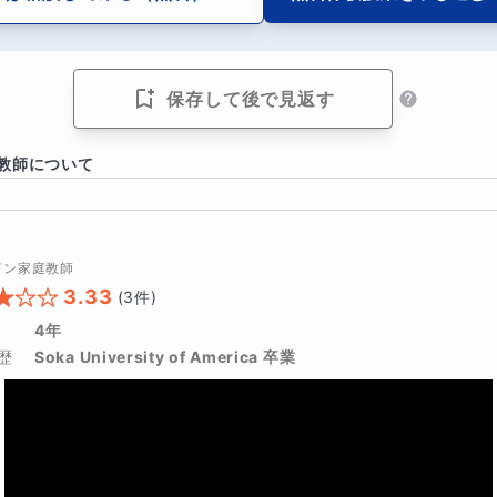
ションのスキル
保存して後で見返す
ィスカッションやグループワークなどの交流を通じて、より深
講座は、日本での教育と海外での教育の違いに興味がある方、
教師について
英語でのコミュニケーション能力を高めたい方におすすめです
イン家庭教師
3.33
(
3
件)
ングとは
4年
グとは、論理的思考力のことで、問題解決や意見表明などにお
歴
Soka University of America 卒業
を行うための能力を指します。ロジカルシンキングを身につけ
、相手に分かりやすく伝えることができるようになります。こ
ジカルシンキングを身につけ、より効果的な意見表明や問題解