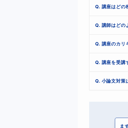
講座はどの
海外での学術研
講座は、1回あた
講師はどの
ロジカルシンキン
講座の期間は、
座を受講すること
的には、ロジカ
講師は、日本育
います。

講座のカリ
でのコミュニケ
この期間内で、
講座の内容は、
講座を受講
を通じて、実践
論理の構成、認
得するための講
講座内容
講座を受講する
小論文対策
理的文章の書き
1.ロジカルシン
て非常に役立ち
小論文対策は非
2.論理的な文章
する能力を測る
3.データの分析
す。また、小論
したがって、小
4.問題解決のた
ま