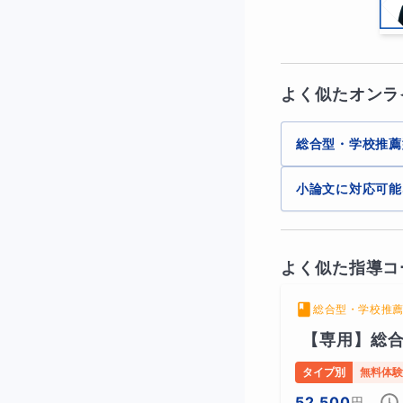
プレゼンテーショ
プレゼンテーショ
よく似たオンラ
総合型・学校推薦
講座は、オンライ
教育系大学院に在
小論文に対応可能
す。
よく似た指導コ
この講座は、海外
総合型・学校推
処理・伝達能力を
【専用】総
タイプ別
無料体験
52,500
円