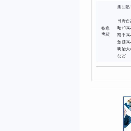
集団塾
3.データの分析
日野台
昭和高
指導
データの収集・整
実績
南平高
創価高
データの分析手法
明治大
など
4.問題解決のた
問題解決のための
論理的思考を用い
5.プレゼンテー