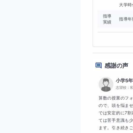
大学時
指導
指導年
実績
感謝の声
小学5
志望校：
算数の授業のフ
ので、頭を悩ま
では安定的に7
ては苦手意識も
ます。引き続き