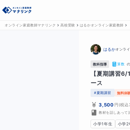
オンライン家庭教師マナリンク
高校受験
はるかオンライン家庭教師
はるか
オンラ
算数
教科指導
【夏期講習6
ース
#
夏期講習
無料体
3,500
円
(税込
教材を話しあって
小学1年生
小学2