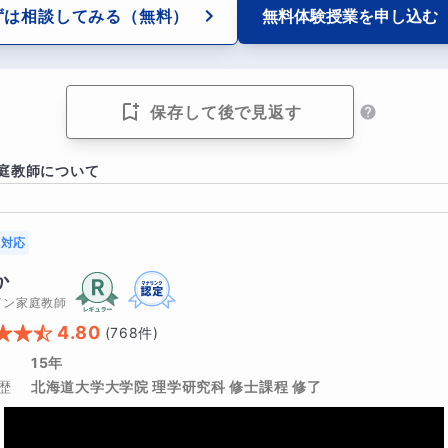
ずは相談してみる
（無料）
無料体験授業を
申し込む
いております。保護者さまからも
「宿題に自分から取り組むよ
「嬉しそうに授業の話をしてくれる」
など大変ご好評いただい
保存して後で見返す
告方法
庭教師について
者様とGoogle meet上で授業の報告を行います（2、3分程
づきの点がございましたらその時に遠慮無くお伝えください。
対応
か
 meet上の報告は保護者さまのご都合がつかなければ省略しても
イン家庭教師
4.80
(
768
件)
授業で使用した板書のpdfと授業報告をカレンダー機能でお送
15年
歴
北海道大学大学院 理学研究科 修士課程 修了
て頂く際に知りたいこと