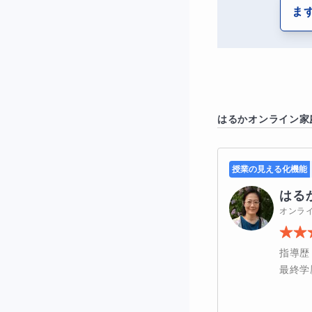
ま
い声も多数いただ
が明るくなった」
■保護者様への報
はるか
オンライン家
毎回の授業後に保護
何かご要望やお気
授業の見える化機能
はる
また、Google
オンラ
なお、授業後には
指導歴
最終学
■お問合せを行っ