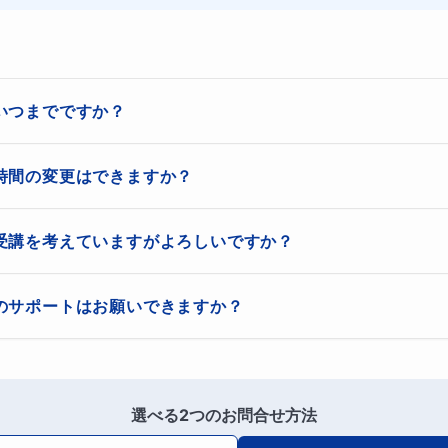
ースは不安‥‥まずはお試しでやってみたい
いつまでですか？
ん、遠慮なくご相談ください。
教科。講習期間は苦手克服の最大のチャンスです！
いの地域に合わせ、夏休み終了までを夏期講習期間としています。

時間の変更はできますか？
時間帯は月額コースを受講中の生徒様が優先になりますのでご了承く
「わかる」「できる」
喜びを体感してください！
ただし、その場合、料金が変更になりますので事前にご相談ください
受講を考えていますがよろしいですか？
これまでも講習のみの生徒さんが多々いらっしゃいました。継続して
・過去の先生の成功事例
のサポートはお願いできますか？
めていただいて構いませんし、初めから講習のみと決めていただいて
受講でも、しつこい勧誘など一切ございませんのでご安心ください。
生の生徒さんの担当経験があります。
や時間帯は先着順になりますのでご了承ください。
様ともにストレスなく宿題を提出できるよう、全力でサポートさせて
ルな言葉使いと、身近な例、生活に基づいた考え方で、苦手だ
選べる2つのお問合せ方法
ったより簡単だった」「できるって楽しい！」「もっとやって