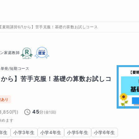
【夏期講習6/1から】苦手克服！基礎の算数お試しコース
イン家庭教師
の
単発/短期コース
/1から】苦手克服！基礎の算数お試しコ
験あり
45
3,850
円)
分
(全
1
回)
決めます
年生
小学3年生
小学4年生
小学5年生
小学6年生