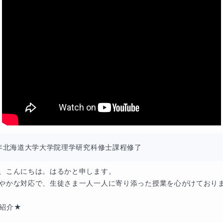
果（学校の課題プリントなどでも大丈夫です）
6年北海道大学大学院理学研究科修士課程修了
、こんにちは。はるかと申します。

やかな対応で、生徒さま一人一人に寄り添った授業を心がけておりま
紹介★
