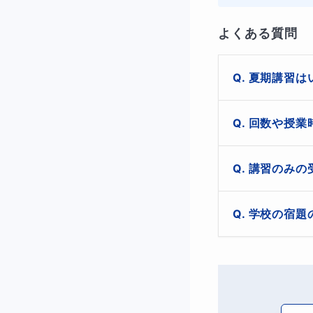
・いきなり月額コ
よくある質問
夏期講習は
そのような生徒さ
算数は積み上げの
生徒さまのお住ま
回数や授業
ただし、日程や
まずは短期間で、
もちろんです。
講習のみの
もちろんです！
■指導/合格実績
学校の宿題
かは講習後に決
お、講習のみの
今まで多数の小学
もちろんです。

ける場合の曜日
生徒様、保護者
できるだけシンプ
面白くなり、
「思