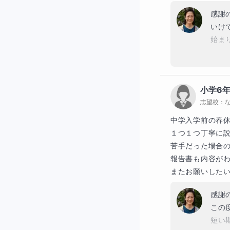
感謝
いけ
始ま
でサ
いき
小学6
志望校：
中学入学前の春休
１つ１つ丁寧に説
苦手だった場合の
報告書も内容がわ
またお願いした
感謝
この
短い