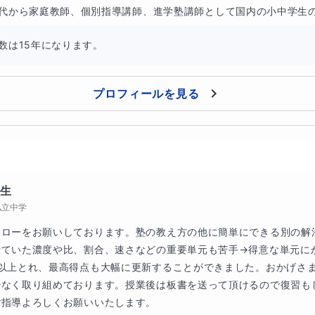
代から家庭教師、個別指導講師、進学塾講師として国内の小中学生の.
数は15年になります。
プロフィールを見る
年生
私立中学
ォローをお願いしております。塾の教え方の他に簡単にできる別の解
せていた濃度や比、割合、速さなどの重要単元も苦手→得意な単元に
割以上とれ、最高得点も大幅に更新することができました。おかげさ
少なく取り組めております。授業後は板書を送って頂けるので復習も
ご指導よろしくお願いいたします。