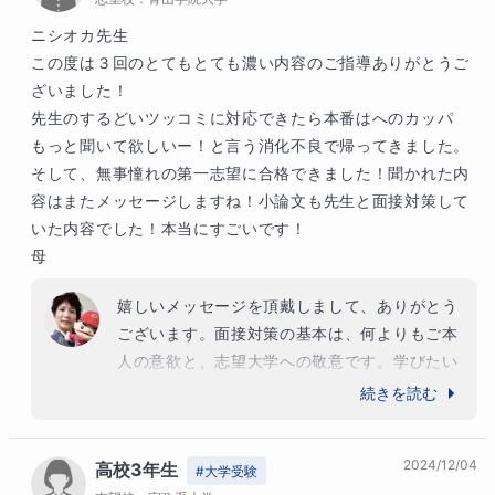
ニシオカ先生

この度は３回のとてもとても濃い内容のご指導ありがとうご
ざいました！

先生のするどいツッコミに対応できたら本番はへのカッパ　
もっと聞いて欲しいー！と言う消化不良で帰ってきました。

そして、無事憧れの第一志望に合格できました！聞かれた内
容はまたメッセージしますね！小論文も先生と面接対策して
いた内容でした！本当にすごいです！

母
嬉しいメッセージを頂戴しまして、ありがとう
ございます。面接対策の基本は、何よりもご本
人の意欲と、志望大学への敬意です。学びたい
ことをしっかり言語化して、的確に伝えること
続きを読む
が出来た結果だと思いますよ！「好きなものが
ある」って、大きな力になりますね～。共通テ
2024/12/04
高校3年生
ストもあるので、もう一段階ギアを入れて、こ
#
大学受験