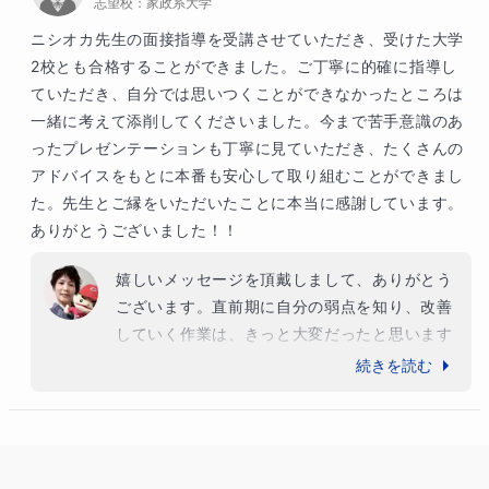
志望校：
れからも頑張って下さいね！応援していま
家政系大学
す！！ご縁があって、サポートの一助となれた
ニシオカ先生の面接指導を受講させていただき、受けた大学
ことをほんまに嬉しく思います。おめでとうご
2校とも合格することができました。ご丁寧に的確に指導し
ざいます。
ていただき、自分では思いつくことができなかったところは
一緒に考えて添削してくださいました。今まで苦手意識のあ
ったプレゼンテーションも丁寧に見ていただき、たくさんの
アドバイスをもとに本番も安心して取り組むことができまし
た。先生とご縁をいただいたことに本当に感謝しています。
ありがとうございました！！
嬉しいメッセージを頂戴しまして、ありがとう
ございます。直前期に自分の弱点を知り、改善
していく作業は、きっと大変だったと思います
が、どの授業も意欲的に受講して頂きました。
続きを読む
２大学ともに合格を頂けたのは、何よりご本人
の姿勢やモチベーションの高さゆえのことで
す。これから春からの大学生活に向けて、高校
生活を謳歌しつつ、たくさんの美しいもの（絵