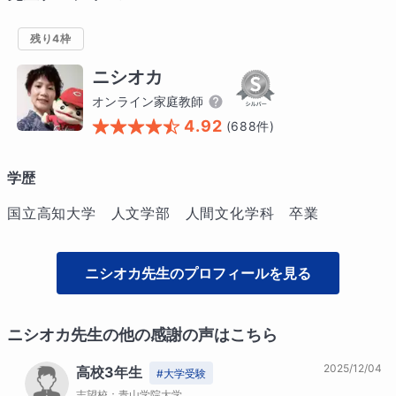
残り4枠
ニシオカ
オンライン家庭教師
4.92
(
688
件)
学歴
国立高知大学　人文学部　人間文化学科　卒業
ニシオカ
先生のプロフィールを見る
ニシオカ
先生の他の感謝の声はこちら
2025/12/04
高校3年生
#
大学受験
志望校：
青山学院大学