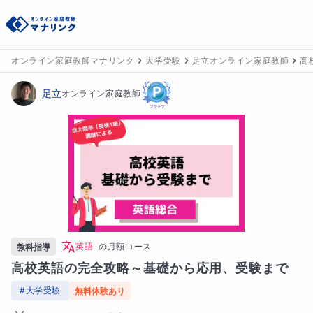
オンライン家庭教師マナリンク
大学受験
足立オンライン家庭教師
高
足立
オンライン家庭教師
英語
の
月額コース
教科指導
高校英語の完全攻略～基礎から応用、受験まで
#
大学受験
無料体験あり