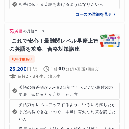
相手に伝わる英語を書けるようになりたい人
コースの詳細を見る
英語
の
月額コース
これで安心！最難関レベル早慶上智
の英語を攻略、合格対策講座
無料体験あり
60
25,200
円
/月
1回
分
(
月4回(週1回目安)
)
高校2・3年生、浪人生
英語の偏差値が55~60台前半くらいだが最難関の
早慶上智に何とか合格したい方
英語力がレベルアップするよう、いろいろ試したが
まだ納得できないので、本当に有効な対策を講じた
い方
早慶上智の大学入試に向けて傾向と対策をふまえた