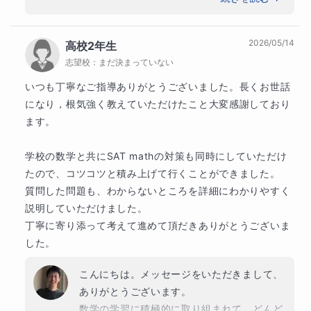
きました。

毎回の宿題をきっちりとこなされて、自主的
2026/05/14
高校2年生
に教科書を読んで先取り学習をされるなど、
志望校：
まだ決まっていない
ご家庭での学習の習慣ができておられること
が、大きな成果につながりました。

いつも丁寧なご指導ありがとうございました。長くお世話
これからますます、大きくチャレンジして飛
になり，根気強く教えていただけたこと大変感謝しており
躍されることをお祈り申し上げます。
ます。

学校の数学と共にSAT mathの対策も同時にしていただけ
たので、コツコツと積み上げて行くことができました。

質問した問題も、わからないところを詳細にわかりやすく
説明していただけました。

丁寧に寄り添って考えて進めて頂だきありがとうございま
した。
こんにちは。メッセージをいただきまして、
ありがとうございます。

数学の学習に積極的に取り組まれて、どんど