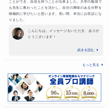
ことができ、自信を持つことが出来ました。大学の勉強で
も先生に教わったことを活かし、自分の興味のある分野を
積極的に学びたいと思います。長い間、本当にお世話にな
りました。
こんにちは。メッセージをいただき、ありが
とうございます！

これまでの間、本当に真剣に学習に取り組ん
続きを読む
でこられて、大学合格を勝ち取られました
ね。

もっと見る
非常にハイレベルな内容を学習されました
し、しんどい時期もあったことと思います
が、絶対に投げ出さず、逃げることなく目標
に向かって前進を続けられ、素晴らしい結果
につながりました。

英語も数学も、間違いやすいクセをお持ちで
したが、最後には綺麗に克服され、申し分の