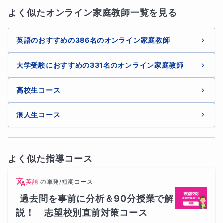
ない答案を書けるようになられて、私も感激
よく似たオンライン家庭教師一覧を見る
しました。継続的にご自身の答案を見返して
分析をされるという取り組みをされた成果で
す。

英語のおすすめの386名のオンライン家庭教師
大学での勉強や研究も、どんどん進めてくだ
さいね。ますますのご発展をお祈りしており
大学受験におすすめの331名のオンライン家庭教師
ます。
高校生コース
浪人生コース
よく似た指導コース
英語
の
単発/短期コース
過去問を事前に分析＆90分授業で解
説！　志望校別直前対策コース