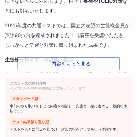
様々なレベルに対応します。併せて
英検やTOEIC対策
な
どにも対応いたします。
2025年度の共通テストでは、国立大志望の生徒様全員が
英語90点台を達成されました！当講座を受講いただき、
しっかりと学習と対策に取り組まれた成果です。
生徒様が抱えている課題・悩み
＋内容をもっと見る
高校の英語は、中学英語からさらに発展し、文法や単語な
このコースの無料体験
ど、幅広い内容を扱い、必要な勉強量が多いため、苦手意
※いずれかを無料体験時にご選択いただけます
識がある方が少なくありません。また、基礎を習得してい
スタンダード型
ても、受験問題となるとうまく対応できず悩む方もおられ
事前のやり取りをもとに内容を相談し、先生と一緒に進める一般的な体
験です。
ます。
テスト結果振り返り型
状況や難易度に対する講師の見解
テストをもとに弱点を見つけ、次回の得点アップを狙う体験です。