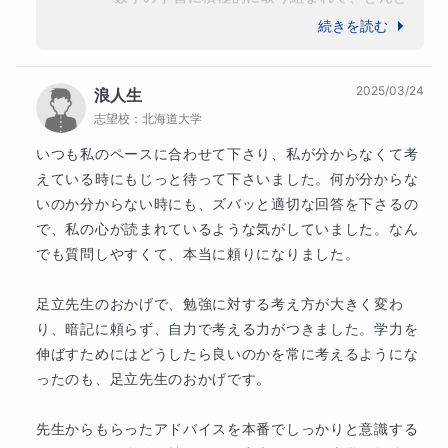
ん実力をつけてゆかれました。わかりにくい
続きを読む
箇所をいつも積極的にご質問いただき、その
たびに考え方を吸収されました。

2025/03/24
浪人生
SAT mathについても、最近は迷わずスムー
志望校：
北海道大学
ズに解けるようになられて、私もとても嬉し
く感じております。これからますます様々な
いつも私のペースに合わせて下さり、私が分からなくて考
ことにチャレンジしましょう！
えている時にもじっと待って下さいました。何が分からな
いのか分からない時にも、ズバッと適切な回答を下さるの
で、私の心が読まれているような気がしていました。なん
でも質問しやすくて、本当に頼りになりました。

足立先生のおかげで、勉強に対する考え方が大きく変わ
り、暗記に頼らず、自力で考える力がつきました。学力を
伸ばすためにはどうしたら良いのかを常に考えるようにな
ったのも、足立先生のおかげです。

先生からもらったアドバイスを本番でしっかりと意識する