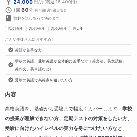
24,000
円
/月
(税込
26,400
円)
60
1回
分
(
月4回(週1回目安)
)
教材を話しあって決めます
高校1年生
高校2年生
高校3年生
浪人生
こんな生徒さんにおすすめ！
英語が苦手な方
学校の英語、受験英語が全体的に苦手な方（英文法、英文読解、
英作文、英単語など）
受験の英語で高得点を狙いたい方
内容
高校英語を、基礎から受験まで幅広くカバーします。
学校
の授業が理解できない方、定期テストの対策をしたい方、
受験に向けたハイレベルの実力を身につけたい方
など、