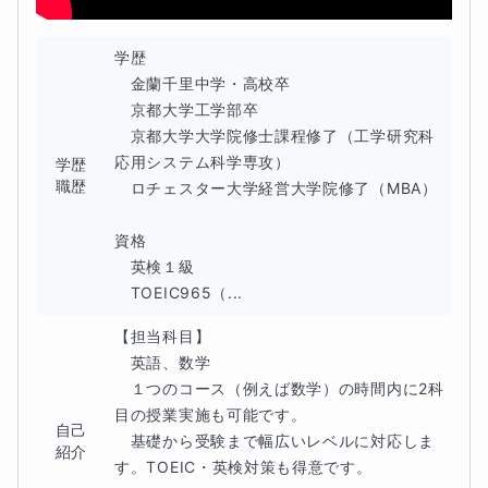
基本的なことがわからないという方には、まず丁寧に基礎
学歴

の説明をします。この時点で納得がいかない点があれば、
　金蘭千里中学・高校卒

どんどんご質問ください。並行して例文や練習問題を扱い
　京都大学工学部卒

　京都大学大学院修士課程修了（工学研究科 
ながら「これは丸暗記しましょう」「これは、このような
応用システム科学専攻）

学歴
考え方で解きましょう」という風に、様々な問題に対する
職歴
　ロチェスター大学経営大学院修了（MBA）

攻略の仕方をご説明します。これを継続してゆくことで、
資格

基礎から応用までの実力を習得することができます。
　英検１級

　TOEIC965（...
お問合せをいただく際に知りたいこと
【担当科目】

ご受講の目的（定期テスト対策または受験対策など）
　英語、数学

　１つのコース（例えば数学）の時間内に2科
英語学習において悩んでいること（授業についてゆけな
目の授業実施も可能です。

自己
い、など）
　基礎から受験まで幅広いレベルに対応しま
紹介
す。TOEIC・英検対策も得意です。
