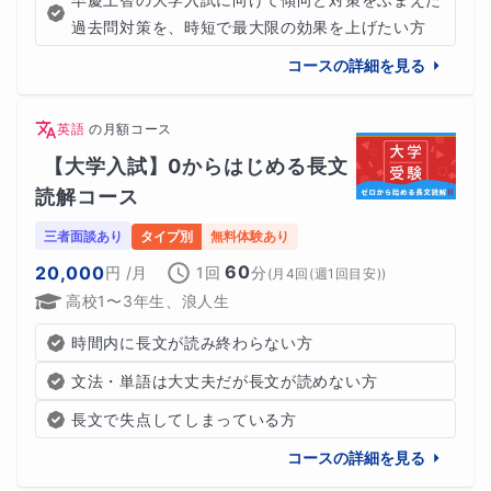
過去問対策を、時短で最大限の効果を上げたい方
コースの詳細を見る
英語
の
月額コース
【大学入試】0からはじめる長文
読解コース
三者面談あり
タイプ別
無料体験あり
60
20,000
円
/月
1回
分
(
月4回(週1回目安)
)
高校1〜3年生、浪人生
時間内に長文が読み終わらない方
文法・単語は大丈夫だが長文が読めない方
長文で失点してしまっている方
コースの詳細を見る