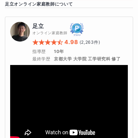
足立
オンライン家庭教師について
大学受験レベルの英語であっても、英語の基本的な考え方
を習得すれば、自信をもって回答することができるように
なります。膨大とイメージしてしまう高校英語も、憶える
足立
オンライン家庭教師
べき原則は実は意外にシンプルなものです。
4.98
(
2,263
件)
コースにあわせた講師の強み
指導歴
10年
最終学歴
京都大学 大学院 工学研究科 修了
私自身、帰国子女ではありませんし、学校で教わった英語
をベースにして、大学受験やTOEIC、英検に対応してきま
したので、このノウハウをしっかりお伝えします。
理解できないことは、遠慮なく質問してください。「何を
質問してよいか、わからない」という場合も、わかるとこ
ろにまでさかのぼって、丁寧に指導させていただきます。
「こういった点」を大切にしながら指導を進めていきます