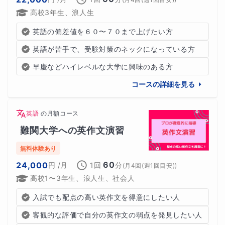
高校3年生、浪人生
英語の偏差値を６０〜７０まで上げたい方
英語が苦手で、受験対策のネックになっている方
早慶などハイレベルな大学に興味のある方
コースの詳細を見る
英語
の
月額コース
難関大学への英作文演習
無料体験あり
60
24,000
円
/月
1回
分
(
月4回(週1回目安)
)
高校1〜3年生、浪人生、社会人
入試でも配点の高い英作文を得意にしたい人
客観的な評価で自分の英作文の弱点を発見したい人