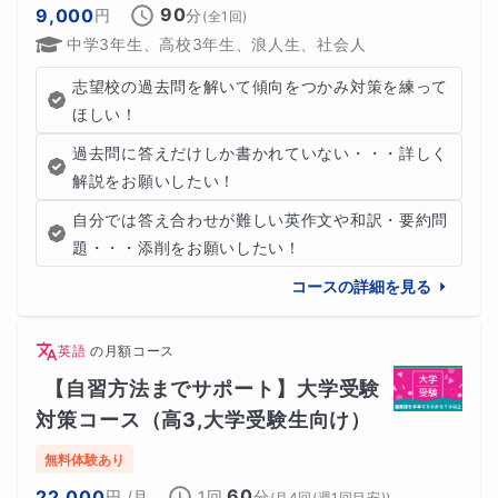
90
9,000
円
分
(全
1
回)
中学3年生、高校3年生、浪人生、社会人
志望校の過去問を解いて傾向をつかみ対策を練って
ほしい！
過去問に答えだけしか書かれていない・・・詳しく
解説をお願いしたい！
自分では答え合わせが難しい英作文や和訳・要約問
題・・・添削をお願いしたい！
コースの詳細を見る
英語
の
月額コース
【自習方法までサポート】大学受験
対策コース（高3,大学受験生向け）
無料体験あり
60
22,000
円
/月
1回
分
(
月4回(週1回目安)
)