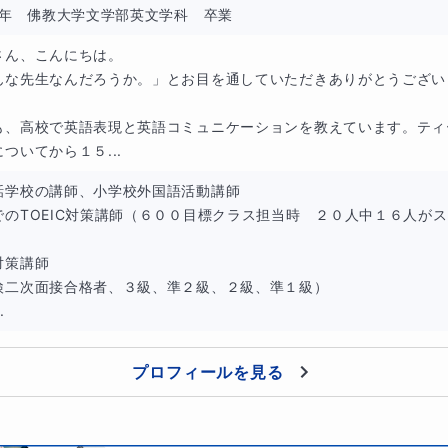
02年　佛教大学文学部英文学科　卒業
さん、こんにちは。

んな先生なんだろうか。」とお目を通していただきありがとうございま
も、高校で英語表現と英語コミュニケーションを教えています。ティ
ついてから１５...
話学校の講師、小学校外国語活動講師

でのTOEIC対策講師（６００目標クラス担当時　２０人中１６人が
策講師　

検二次面接合格者、３級、準２級、２級、準１級）

.
プロフィールを見る