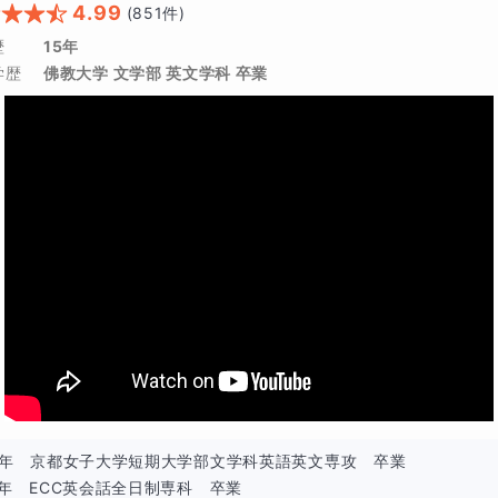
4.99
(
851
件)
歴
15年
学歴
佛教大学 文学部 英文学科 卒業
95年　京都女子大学短期大学部文学科英語英文専攻　卒業

7年　ECC英会話全日制専科　卒業
