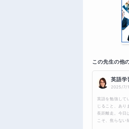
この先生の他
英語学習
2025/7/
英語を勉強して
じること、あり
長距離走。今日
こそ、焦らない短