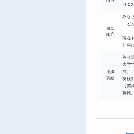
職歴
20
みな
「ど
自己
紹介
現在
仕事に
英会
大学
成）

指導
実績
英検対
（英
英検..