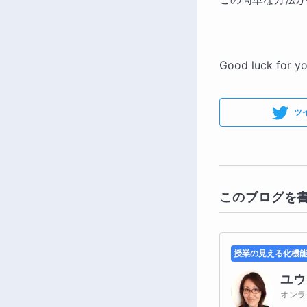
Good luck for y
ツ
このブログを
授業の見える化機
ユウ
オンラ