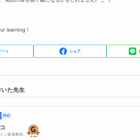
our learning！
イート
シェア
書いた先生
能
対応
コ
イン家庭教師