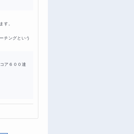
す。

ーチングという
スコア６００達