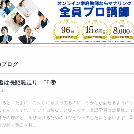
のブログ
は長距離走り　🏃‍♀️🌍
13
いると、たまに「こんなに頑張ってるのに、なかなか話せるようにな
ませんか？それ、すごく自然なことなんです。英語学習は短距離走で
はその理由と、学び続けるためのコツをシェアしたいと思います。⏳
期間で英語を習...