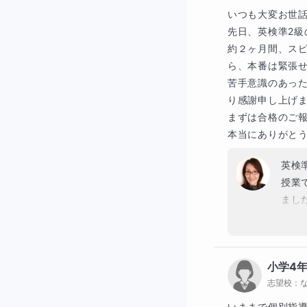
いつも大変お世話
​先日、英検準2
​約２ヶ月間、ス
ら、本番は緊張せ
苦手意識のあっ
り感謝申し上げま
​まずは合格のご
本当にありがと
英検
授業
まし
明る
生活
小学4
志望校：
いままで個別指