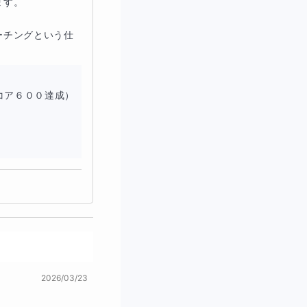
す。

ーチングという仕
ア６００達成）

2026/03/23