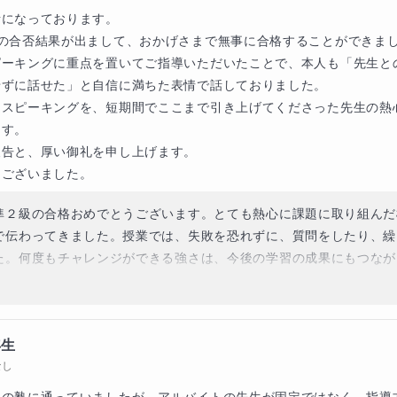
になっております。

級の合否結果が出まして、おかげさまで無事に合格することができまし
ピーキングに重点を置いてご指導いただいたことで、本人も「先生と
ずに話せた」と自信に満ちた表情で話しておりました。

たスピーキングを、短期間でここまで引き上げてくださった先生の熱
す。

報告と、厚い御礼を申し上げます。

うございました。
準２級の合格おめでとうございます。とても熱心に課題に取り組んだ
で伝わってきました。授業では、失敗を恐れずに、質問をしたり、繰
た。何度もチャレンジができる強さは、今後の学習の成果にもつなが
くいろいろな話を英語でしながらの授業は、私もとても楽しかったで
楽しみですね。応援しています。
年生
なし
導の塾に通っていましたが、アルバイトの先生が固定ではなく、指導