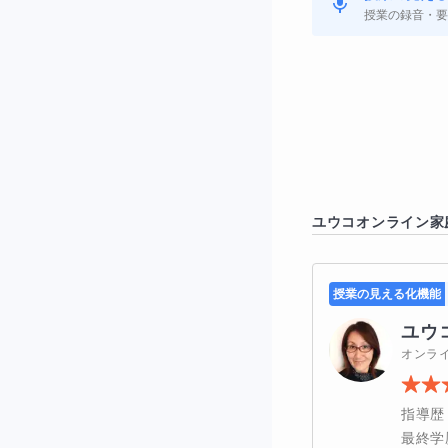
３．本文から語彙
授業の録音・要
きます。
「長文読解入門英
英文を読んだあと
言葉の本当の意味
ユウコ
オンライン家
英語の長文が、少
授業の見える化機能
ユウ
本物の言語の力
オンラ
指導歴
最終学