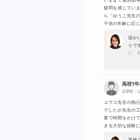
疑問を感じてい
ら「ゆうこ先生
子供の年齢に応
温か
りで
に、
らも
ただ
はラ
高校1年
志望校：
ユウコ先生の熱心
でしたが先生の
業で時間をかけ
きる大切な経験
英検