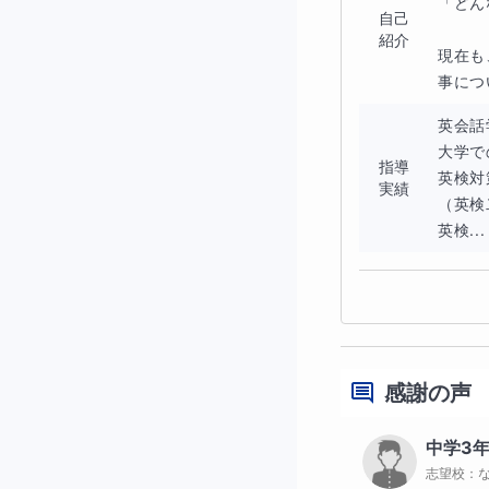
「どん
自己
紹介
現在も
事につ
英会話
大学で
指導
英検対
実績
（英検
英検...
感謝の声
中学3
志望校：