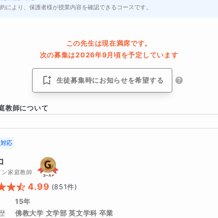
を増やす力を育てる
長文の中で出会う単語を、文脈とともに自
約により、保護者様が授業内容を確認できるコースです。
この先生は現在満席です。
次の募集は2026年9月頃を予定しています
語」コースでは、
英語を訳す力だけでなく、日本語で考える力
生徒募集時にお知らせを希望する
、 「どう理解したのか」「どう伝えるのか」を一緒に考えるこ
をつかむ力が自然と身につきます。
庭教師について
しずつ読めるようになる喜びを、あなたにも。
対応
コ
をつけませんか？
イン家庭教師
4.99
(
851
件)
15年
歴
佛教大学 文学部 英文学科 卒業