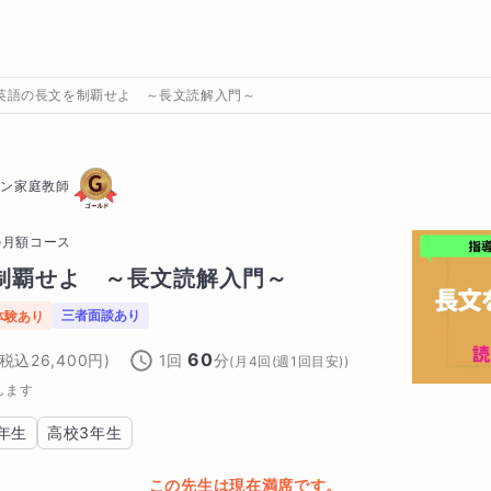
英語の長文を制覇せよ ～長文読解入門～
イン家庭教師
の
月額コース
制覇せよ　～長文読解入門～
三者面談あり
体験あり
60
(税込
26,400
円)
1回
分
(
月4回(週1回目安)
)
します
年生
高校3年生
この先生は現在満席です。