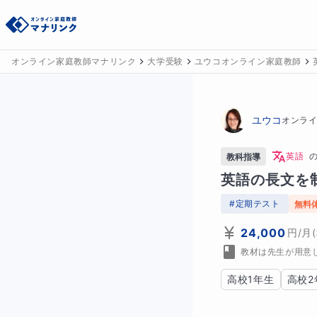
オンライン家庭教師マナリンク
大学受験
ユウコオンライン家庭教師
ユウコ
オンラ
英語
教科指導
英語の長文を
#
定期テスト
無料
24,000
円
/月
教材は先生が用意
高校1年生
高校2