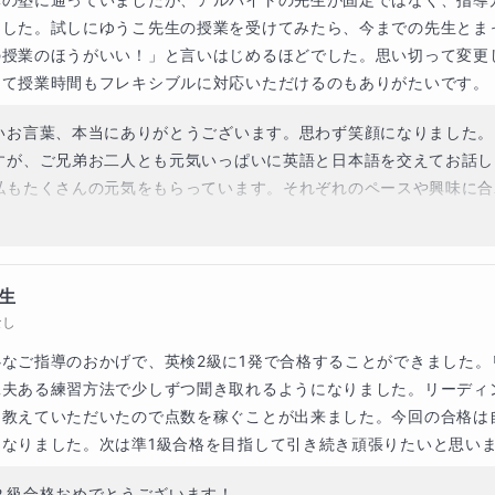
ました。試しにゆうこ先生の授業を受けてみたら、今までの先生とま
の授業のほうがいい！」と言いはじめるほどでした。思い切って変更
じて授業時間もフレキシブルに対応いただけるのもありがたいです。
いお言葉、本当にありがとうございます。思わず笑顔になりました。
すが、ご兄弟お二人とも元気いっぱいに英語と日本語を交えてお話し
私もたくさんの元気をもらっています。それぞれのペースや興味に合
柔軟に楽しく学べる時間をつくっていきたいと思います。ご家庭の大
いていることに感謝しながら、これから全力でサポートさせていただ
イティングの取り組みを始めていきましょう。お二人の成長が楽しみ
生
なし
なご指導のおかげで、英検2級に1発で合格することができました。
工夫ある練習方法で少しずつ聞き取れるようになりました。リーディ
て教えていただいたので点数を稼ぐことが出来ました。今回の合格は
になりました。次は準1級合格を目指して引き続き頑張りたいと思い
２級合格おめでとうございます！
