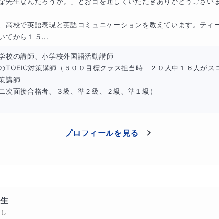
な先生なんだろうか。」とお目を通していただきありがとうございま
、高校で英語表現と英語コミュニケーションを教えています。ティ
いてから１５...
学校の講師、小学校外国語活動講師

のTOEIC対策講師（６００目標クラス担当時　２０人中１６人がスコ
策講師　

二次面接合格者、３級、準２級、２級、準１級）

プロフィールを見る
年生
なし