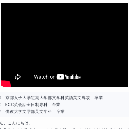
5年　京都女子大学短期大学部文学科英語英文専攻　卒業

7年　ECC英会話全日制専科　卒業

2年　佛教大学文学部英文学科　卒業
ん、こんにちは。
