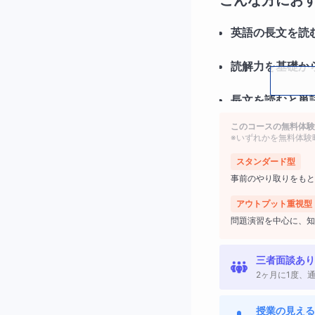
こんな方にお
英語の長文を読
読解力を基礎か
長文を読むと単
このコースの無料体験
※いずれかを無料体験
スタンダード型
講座の３つの
事前のやり取りをもと
１．英文構造に忠
アウトプット重視型
問題演習を中心に、知
文の骨組みを見抜
三者面談あり
２．自然な日本語
2ヶ月に1度、
を高めます。
授業の見える