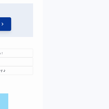
め！
！
す♪