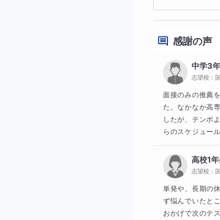
オンライン授業で
定されたURLに
ので、分からない
感謝の声
を用意しています
PCに映し出され
中学3
志望校：
いますが、書画カ
とが出来ます（先
面接のみの推薦
た。なかなか高
い！」という時は
したが、テンポ
出来ますので、遠
らのスケジュー
高校1年
志望校：
単発や、長期の
ず悩んでいたと
おかげで次のテ