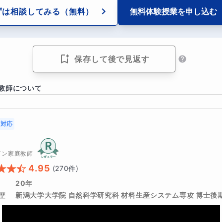
強が進められない
ずは相談してみる
（無料）
無料体験授業を
申し込む
れてしまっている
い
保存して後で見返す
かなか身につかない
教師について
があっても、恥ずかしくて学校の先生に質問出来ない
対応
子さんには、こんな問題もあるでしょう。
イン家庭教師
4.95
(
270
件)
るけど、ゲームやスマホばかり…勉強には使えていない
20年
れている
歴
新潟大学大学院 自然科学研究科 材料生産システム専攻 博士後
し、生活面は乱れている…将来、復学出来るのか不安