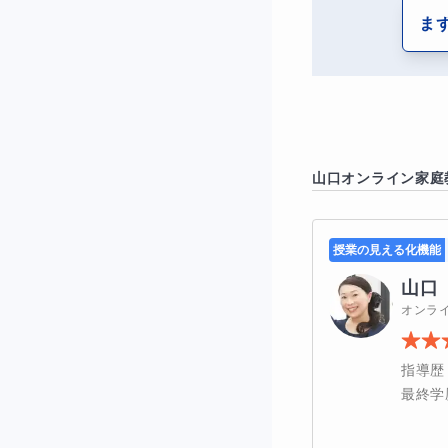
・自分一人では勉
ま
・学校の勉強に遅
・学力に自信が無
・勉強の習慣がな
山口
オンライン家庭
・分からない問題
授業の見える化機能
山口
また、不登校のお
オンラ
・日中に時間があ
指導歴
・生活リズムが崩
最終学
・勉強面は不安だ