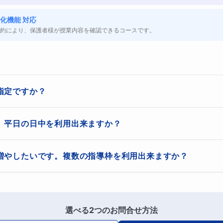
化機能 対応
約により、保護者様が授業内容を確認できるコースです。
指定ですか？
ん。学校で使用しているテキストや、参考書等、お持ちの物を使うこ
。平日の日中を利用出来ますか？
めさせて頂きます。
、学校に行っていない時間を有効活用して下さい。また、学校に行っ
増やしたいです。複数の指導枠を利用出来ますか？
は、こんな悩みをお持ちではありませんか？
為にも、平日の日中を利用することは有用です。
からない
ている指導枠をご利用頂けます。
らないのか？すら分からない
選べる2つのお問合せ方法