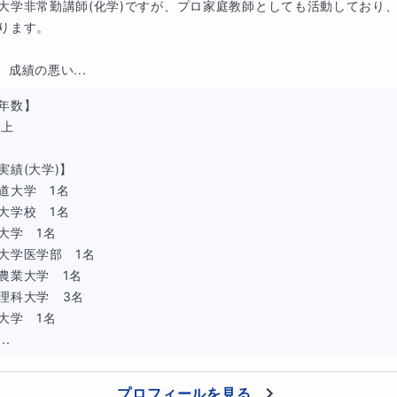
れる、という事例です。ご家庭内での解決が難しく、ご両親は
大学非常勤講師(化学)ですが、プロ家庭教師としても活動しており、
ります。

合、この事例のように「複数の問題点」を含んでおり、総合的
ます。この一見難しい状況を、次のようにして改善へと導きま
、成績の悪い...
如何にして打開していくか？」の話し合い
年数】

上

の目標行動を本人に決定してもらう
績(大学)】

：勉強の時間を午前・午後に少なくとも1教科ずつ設ける。時
道大学　1名

大学校　1名

大学　1名

大学医学部　1名

指導していく事でお子様自身も意識が次第に変化し、学習に向
農業大学　1名

も出来るようになり、自ずと学習面の不安も払拭出来ました。
理科大学　3名

るようになりました。
大学　1名

..
プロフィールを見る