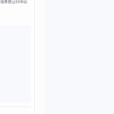
大変苦慮されており
指導歴は20年以
にサポート・指導し
した。
間・科目は本人が
き合うこと、勉強の
大学受験も成功。無