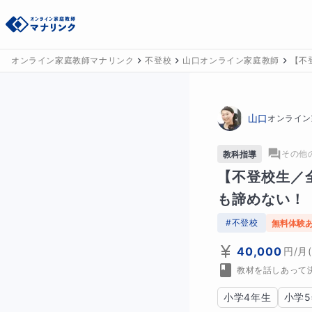
オンライン家庭教師マナリンク
不登校
山口オンライン家庭教師
【不
山口
オンライン
その他
教科指導
【不登校生／
も諦めない！
#
不登校
無料体験
40,000
円
/月
教材を話しあって
小学4年生
小学