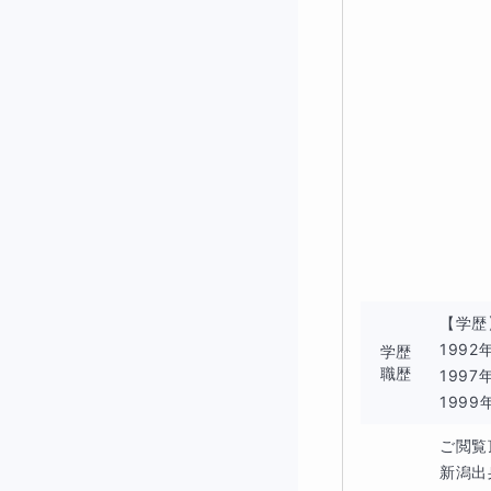
次のようなお子様
・不登校
・高校生男児
・家庭内暴力あり
【学歴
1992
・ゲームにはまり
学歴
職歴
1997
1999
ご閲覧
勉強面での遅れと
新潟出