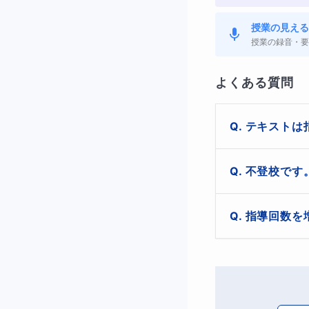
授業の見える
授業の録音・要
よくある質問
テキストは
指定はありませ
不登校です
相談しながら決
出来ます。是非
指導回数を
皆さんのお子さん
ズムを維持する
・勉強の仕方が分
出来ます。空い
・何が原因で分か