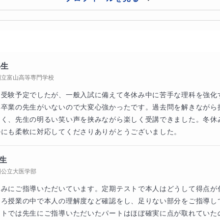
は、「Zoom」というアプリを利用して行います。授業の時間
アクセスして授業開始です。お互いの顔を見て、会話をしながら
部分もすぐに質問が出来、安心して受けてもらえます。また先
。説明等は先生が手元の用紙に書きながら行い、それがリアル
ます。対面時の指導では、先生がお子様の隣で、用紙に色々と書
年生
国立富山高等専門学校
メラを用いることで、オンライン授業でもそれと同じような感
生が書いた説明用紙はデータ化し、共有可能です）。また、「
を受験予定でしたが、一般入試に備えて冬休み中に苦手な理科を強化
専卒業の先生がいないので大変心強かったです。過去問を解きながら
、そのページを写真に撮ってもらい、その写真データを共有す
よく、先生の明るい笑い声を挟みながら楽しく受講できました。冬休
隔でも同じものを見ながら進めて行けます。
ルにも柔軟に対応してくださりありがとうございました。
生
国公立大医学部
休みにご指導いただいています。定期テストで本人はどうして得点が
ころ授業の中で本人の理解度など確認をし、足りない部分をご指導し
ストでは先生にご指導いただいたパートはほぼ確実に点が取れていた