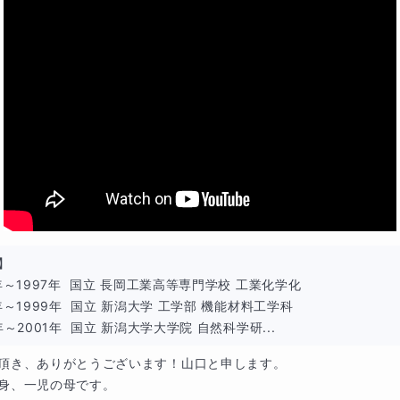
の事例を紹介します。
】

年～1997年  国立 長岡工業高等専門学校 工業化学化

、一日中ゲームのみ
年～1999年  国立 新潟大学 工学部 機能材料工学科

年～2001年  国立 新潟大学大学院 自然科学研...
頂き、ありがとうございます！山口と申します。

、生活リズムの乱れがあり、かつ思春期で難しい時期である為
身、一児の母です。
