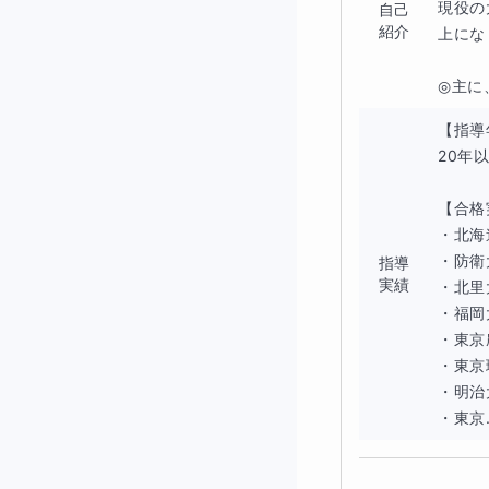
ても暴力をふるわ
現役の
自己
紹介
上にな
ました。多くの場
ていく必要があり
◎主に
①「現在の状況を
【指導
20年以
②状況打開の最初
【合格実
本事例の目標行動
・北海
・防衛
自由に選択。
指導
実績
・北里
・福岡
常に親身になって
・東京
ペースを掴むこと
・東京
事に大学へも通え
・明治
・東京.