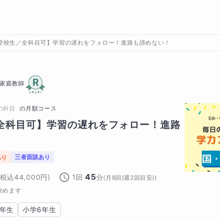
登校生／全科目可】学習の遅れをフォロー！進路も諦めない！
家庭教師
の科目
の
月額コース
全科目可】学習の遅れをフォロー！進路
三者面談あり
あり
45
(税込
44,000
円)
1回
分
(
月8回(週2回目安)
)
決めます
5年生
小学6年生