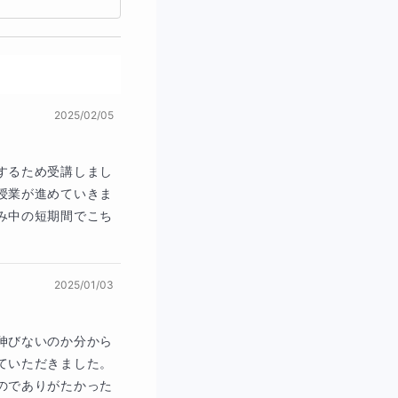
になりましたら、指
授業が進行されます
生側は、書画カメラ
タイムでお子様側の
きながら説明を行
2025/02/05
覚で授業を受けるこ
ここが分からな
するため受講しまし
授業が進めていきま
ることで情報共有が
み中の短期間でこち
2025/01/03
伸びないのか分から
ていただきました。
のでありがたかった