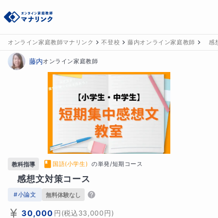
オンライン家庭教師マナリンク
不登校
藤内オンライン家庭教師
感想
藤内
オンライン家庭教師
国語(小学生)
の
単発/短期コース
教科指導
　感想文対策コース
#
小論文
無料体験なし
30,000
円
(税込
33,000
円)