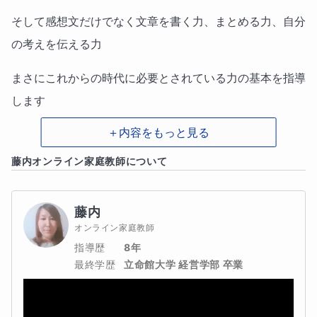
そして感想文だけでなく文章を書く力、まとめる力、自分
の考えを伝える力
まさにこれからの時代に必要とされている力の基本を指導
します
＋内容をもっと見る
藤内
オンライン家庭教師について
感想文を書くだけのコースではなく
文章を構成していく力の基礎を学べるコースになっていま
藤内
す
オンライン家庭教師
指導歴
8年
夏期限定ではありませんのでどのタイミングでもお問い合
最終学歴
立命館大学 経営学部 卒業
わせください