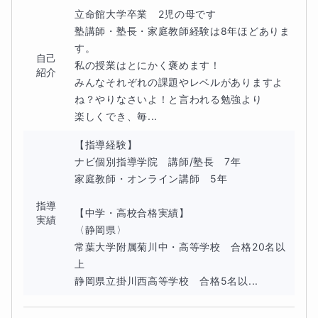
立命館大学卒業　2児の母です

塾講師・塾長・家庭教師経験は8年ほどありま
す。

自己
私の授業はとにかく褒めます！

紹介
みんなそれぞれの課題やレベルがありますよ
ね？やりなさいよ！と言われる勉強より

楽しくでき、毎...
【指導経験】

ナビ個別指導学院　講師/塾長　7年

家庭教師・オンライン講師　5年

指導
【中学・高校合格実績】

実績
〈静岡県〉

常葉大学附属菊川中・高等学校　合格20名以
上

静岡県立掛川西高等学校　合格5名以...