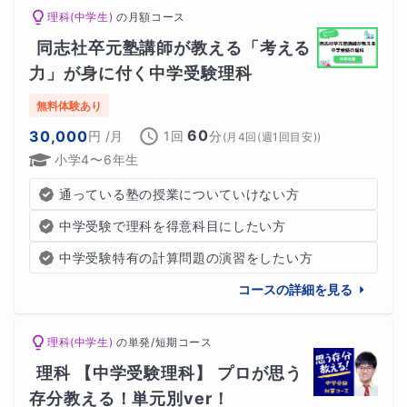
で進めていくのか？もご相談させていただければと思いま
理科(中学生)
の
月額コース
す。
同志社卒元塾講師が教える「考える
力」が身に付く中学受験理科
無料体験あり
また
、授業後には保護者様宛に授業報告書を送付
しており
60
30,000
円
/月
1回
分
ます。
(
月4回(週1回目安)
)
小学4〜6年生
その為、今後の課題や今出きている部分などをその都度把
通っている塾の授業についていけない方
握することが可能です。
中学受験で理科を得意科目にしたい方
家庭学習でわからない問題があった際も、無料で質問対応
中学受験特有の計算問題の演習をしたい方
をさせていただいております。
コースの詳細を見る
中学受験は、お子様だけでなく、保護者様のサポートも不
理科(中学生)
の
単発/短期コース
可欠です。
理科 【中学受験理科】 プロが思う
存分教える！単元別ver！
まずはご相談・無料体験授業からで構いません。