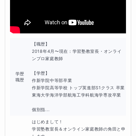
そんな悩みを持つ親御さんの気持ちに寄り添い、お子様が
本当に理解できる方法で授業を進めていきます。
実際の授業では、まずは
志望校に対して毎月のオリジナル
カリキュラムを作成
していきます。
【職歴】

2018年4月〜現在：学習塾教室長・オンライ
授業では志望校に特化した問題に取り組みながら、苦手な
ンプロ家庭教師

範囲を徹底的に潰していきます。
【学歴】

学歴
職歴
今の段階で基礎ができていないのか？応用問題で苦戦して
作新学院中等部卒業

作新学院高等学校 トップ英進部S1クラス 卒業

いるのか？を判断して、その生徒にあったぴったりの問題
東海大学海洋学部航海工学科航海学専攻卒業

で授業を進めていきます。
個別指...
特に電気の範囲の問題や食塩水の濃度の問題、植物・水溶
はじめまして！

液などは殆どの学校で出題される問題になります。
学習塾教室長＆オンライン家庭教師の角田と申