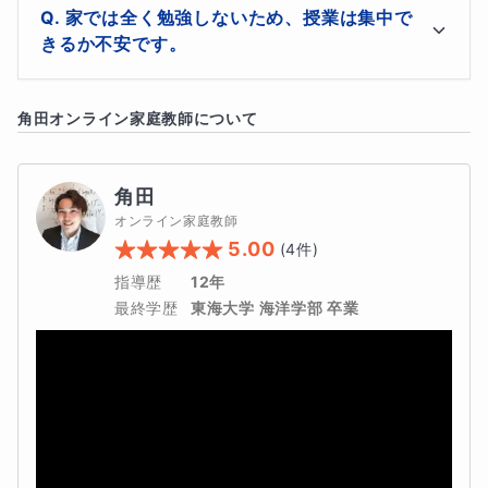
これまで担当してきた生徒様のほぼ全員が確実に成績が
もちろん、大手塾に通うことが悪いわけではありません。
以上を踏まえて、今後の学習カリキュラムや授業の進め
家では全く勉強しないため、授業は集中で
アップしています。

方を決めさせていただき、実際の授業に入っていきたい
きるか不安です。
しかし、成績が伸びない原因は個々の学習方法や進め方に
生徒様の目標やゴールから逆算してカリキュラムを作成
と考えております。
あることが多いのです。
していくため、短期間で成績アップが可能です。
ご安心ください。私の授業ではそれぞれの生徒様にあっ
角田
オンライン家庭教師について
た方法で授業を進めていきます。

なるべく楽しく勉強できる環境を作っていきます。
「予習シリーズの解説は細かく書いていないから読んでも
角田
よくわからない」
オンライン家庭教師
5.00
(
4
件)
「子ども一人では解決できない問題に直面している」
指導歴
12年
「親に相談されても問題が難しくてちゃんと解説してあげ
最終学歴
東海大学 海洋学部 卒業
られない」
「組み分けテストの偏差値や点数ばかりを気にしてしま
う」