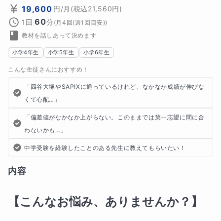
19,600
円
/月
(税込
21,560
円)
60
1回
分
(
月4回(週1回目安)
)
教材を話しあって決めます
小学4年生
小学5年生
小学6年生
こんな生徒さんにおすすめ！
「四谷大塚やSAPIXに通っているけれど、なかなか成績が伸びな
くて心配…」
「偏差値がなかなか上がらない。このままでは第一志望に間に合
わないかも…」
中学受験を経験したことのある先生に教えてもらいたい！
内容
【こんなお悩み、ありませんか？】