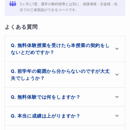
また、
中学受験を経験したことのない親御様がほとんど
で
2ヶ月に1度、通常の教科指導とは別に、保護者様・生徒様・先
生での三者面談ができるコースです。
す。
よくいただくご相談が、
「スケジュールの管理もしてほし
よくある質問
い」「受験合格に絞った対策をしてほしい」「家庭教師が
うまく行けば並行している塾は辞めようかと思っている」
無料体験授業を受けたら本授業の契約をし
ないとだめですか？
「なんとか第一志望に合格させてあげたい」
など、様々な
ご相談を日々頂戴いたします。
いいえ。無料体験授業後の本契約への契約義務や勧誘は
前学年の範囲から分からないのですが大丈
一切ありません。

夫でしょうか？
無料体験授業後に保護者様とお子様でよくお話し合って
そんな時、悩んでいるのはあなただけじゃないということ
決めていただければと思います。
ご安心ください。私の授業では生徒様の分からない問題
を、ぜひ知ってください。
無料体験では何をしますか？
から進めていきます。また、普段の学習計画表の作成や
家庭学習時の質問チャットサービスにより、短期間で成
私が徹底的に独自のオリジナルカリキュラムを作成し、お
無料体験授業では、保護者様や生徒様と現在の学力や学
績アップを目指すことが可能です。
本当に成績は上がりますか？
子様の第一志望合格をお約束します。
習のお悩み、志望校のお話をさせていただき、今後の目
標についてお聞きできればなと思っております。
