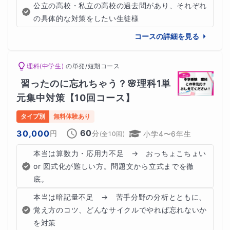
公立の高校・私立の高校の過去問があり、それぞれ
Aさん
の具体的な対策をしたい生徒様
コースの詳細を見る
「現在大手中学受験塾に通っていますが、なかなか成績が
伸びず、集団のためついていけない範囲が多くなりまし
理科(中学生)
の
単発/短期コース
た。このままではかなり難しいので、退塾も考えていま
習ったのに忘れちゃう？🌸理科1単
す。また、模試の偏差値や組み分けテストの偏差値も
元集中対策【10回コース】
45〜50前後で本当に合格できるのか心配です。」
タイプ別
無料体験あり
60
30,000
円
分
小学4〜6年生
(全
10
回)
Aさんが授業スタートしたのは6月の夏。本番まで約半年
本当は算数力・応用力不足　→　おっちょこちょい 
でした。
or 図式化が難しい方。問題文から立式までを徹
底。
まずは、現在の学習の授業とどの範囲、どの単元の問題で
本当は暗記量不足　→　苦手分野の分析とともに、
躓いているのか？家庭学習ではどの範囲をいつも取り組ん
覚え方のコツ、どんなサイクルでやれば忘れないか
でいるのか？勉強時間は1日どのくらいなのか？をヒアリ
を対策