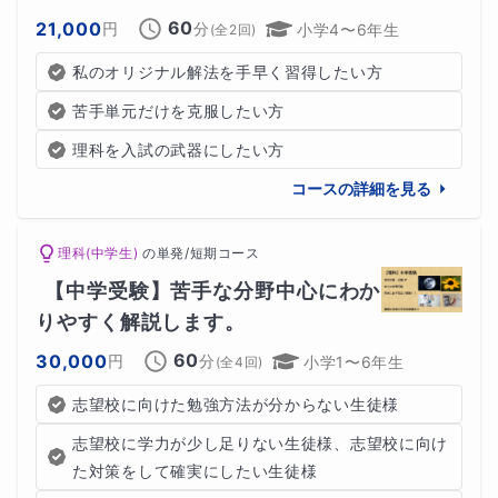
60
21,000
円
分
小学4〜6年生
(全
2
回)
ぜひ一度、中学受験専門の私のご相談ください。
私のオリジナル解法を手早く習得したい方
皆様のご連絡、心よりお待ちしております。
苦手単元だけを克服したい方
理科を入試の武器にしたい方
↓続きもぜひお読みください↓
コースの詳細を見る
🔴過去の実績が証明する確かな指導力🔴
理科(中学生)
の
単発/短期コース
【中学受験】苦手な分野中心にわか
りやすく解説します。
【偏差値45から、わずか6ヶ月で開智日本橋
に合格させた実績！その方法とは？】
60
30,000
円
分
小学1〜6年生
(全
4
回)
志望校に向けた勉強方法が分からない生徒様
以前私の元に当時小学6年生、受験本番まで残り半年の保
志望校に学力が少し足りない生徒様、志望校に向け
護者様から1通のご相談をいただきました。(仮にAさんと
た対策をして確実にしたい生徒様
します)