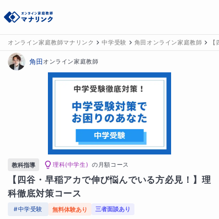
オンライン家庭教師マナリンク
中学受験
角田オンライン家庭教師
【
角田
オンライン家庭教師
理科(中学生)
の
月額コース
教科指導
【四谷・早稲アカで伸び悩んでいる方必見！】理
科徹底対策コース
#
中学受験
三者面談あり
無料体験あり