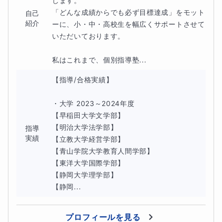
します。

志望校がお決まりの方は、その志望校に毎年出題されてい
「どんな成績からでも必ず目標達成」をモット
自己
る問題をメインに学習を進めていきます。
紹介
ーに、小・中・高校生を幅広くサポートさせて
いただいております。

ただ授業をして終わりではなく、
毎日の家庭学習までしっ
かりとサポート
させていただきます。
私はこれまで、個別指導塾...
【指導/合格実績】

宿題に関しては毎日P,◯〜◯までといった形で出させて
いただきます。(要相談)
・大学 2023～2024年度

【早稲田大学文学部】

【明治大学法学部】

指導
実績
次の授業の初めの時間では、宿題のわからなかった問題の
【立教大学経営学部】  

【青山学院大学教育人間学部】

確認からスタートし、わからない問題がそのままにならな
【東洋大学国際学部】

いように徹底的に苦手を潰していきます。
【静岡大学理学部】

【静岡...
これらの徹底したカリキュラム構成により、
「ただ授業を
して終わり」
ではなく、日々の家庭学習のやり方やページ
プロフィールを見る