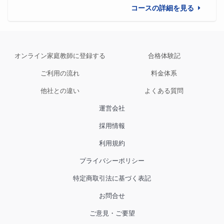
それ以外にも志望校には過去5年間であまり出題されない
コースの詳細を見る
問題をメインで学習しており、その時間も少しもったいな
くなっていました。
もちろん、あまり出題されない範囲も、勉強するに越した
オンライン家庭教師に登録する
合格体験記
ことはありません。
ご利用の流れ
料金体系
他社との違い
よくある質問
しかし、時間の使い方や取り組む問題の難易度が大きく間
運営会社
違っていたのです。
採用情報
利用規約
そこで、私の授業では、
プライバシーポリシー
①家庭学習で特に問題のレベル
特定商取引法に基づく表記
②1日に取り組む問題の量
お問合せ
ご意見・ご要望
③志望校に特化した範囲の問題