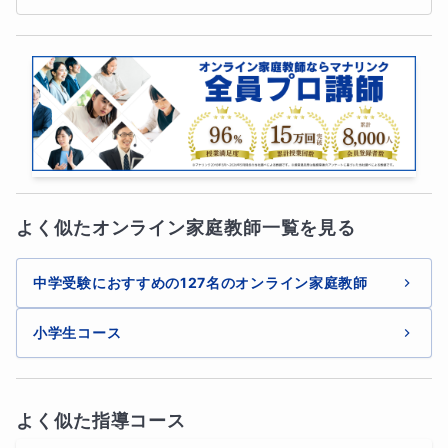
数、
「どの範囲のどの問題を中心に解くべきか？」
まで、
細かくサポートさせていただきます。
私はこれまで10年以上に渡り、大手中学受験予備校で中
学受験生の理科と算数をメインに担当してきました。
その為、
予習シリーズや演習問題集、組み分けテスト対策
から週テスト対策まで、誰よりも徹底的に網羅
しておりま
よく似たオンライン家庭教師一覧を見る
す。
また、
中学受験も関東から関西まで、数多くの生徒様を担
中学受験におすすめの127名のオンライン家庭教師
当し、実際に第一志望合格を導いてきました
。(合格実績
小学生コース
はプロフィールの合格実績欄をご確認ください)
第一志望合格に向けてオリジナルカリキュラムから作成し
よく似た指導コース
て進めていくのか？または今通っている塾のサポートの形