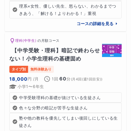
ングしました。
理系×女性、優しい先生、怒らない、わかるまでつ
きあう、「解ける！よりわかる！」重視
Aさんはやる気のある子で、家庭学習では組み分けテスト
コースの詳細を見る
と模試対策を予習シリーズを使って勉強していました。
理科(中学生)
の
月額コース
しかし、これがAさんの学力の伸びない1番の原因だって
【中学受験・理科】暗記で終わらせ
のです。
ない！小学生理科の基礎固め
タイプ別
無料体験あり
初めにも書いた通り、Aさんの今の偏差値は45。演習問題
60
18,000
円
/月
1回
分
(
月4回(週1回目安)
)
週や予習シリーズの問題はAさんには難しすぎたのです。
小学1〜6年生
中学受験理科の基礎が抜けている生徒さん
また、お母様は組み分けテストで偏差値を上げたい！と思
っていても、組み分けテストの問題を解けるレベルには、
色々な分野の暗記が苦手な生徒さん
程遠い状況でした。
塾や他の教科を優先してしまい後回しにしている生
徒さん