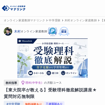
オンライン家庭教師マナリンク
中学受験
木村オンライン家庭教師
【
木村
オンライン家庭教師
理科(中学生)
の
月額コース
教科指導
【東大院卒が教える】受験理科徹底解説講座★
質問対応無制限
#
中学受験
三者面談あり
無料体験あり