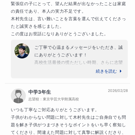
・スタンダード型
緊張症の子にとって、望んだ結果が出なかったことは家庭
秋の時点からの大きな壁を乗り越えて掴み取
の責任であり、本人の実力不足です。

・テスト結果振り返り型
ったこの成功体験は、これから始まる大学生
木村先生は、言い難いことを言葉を選んで伝えてくださっ
・合格ライン診断型
活、そしてその先の人生においても、必ず息
たと誠実さを感じました。

・勉強法診断型
子様を支える大きな自信になるはずです。

この度はお世話になりありがとうございました。
・アウトプット重視型
春からの新しい環境でのさらなるご活躍を、
ご丁寧で心温まるメッセージをいただき、誠
・成功体験重視型
心より応援しております。

にありがとうございます！

本当にありがとうございました！
高校生活最後の慌ただしい時期、さらに志望
「理科のどこで止まっているのか知りたい」
校変更に伴うご負担も大きい中で、最後まで
続きを読む
「今の勉強法で大丈夫か見てほしい」
決して逃げずに課題や苦手科目に向き合われ
「まずは相性を確かめたい」
ていた姿は大変素晴らしかったと思います。

2026/02/28
中学3年生
限られた時間の中で焦りや不安もあったかと
という方も、お気軽にご相談ください。
志望校：
東京学芸大学附属高校
思いますが、私のご指導に対し、毎回本当に
最後に
真剣に取り組んでくださいました。

いつも丁寧なご対応ありがとうございます。

子供がわからない問題に対して木村先生はご自身自でも問
ご希望された結果に届かなかったことについ
受験理科は、正しい順序で学べば、少しずつ手応えが出や
題を解き子供がつまづきそうなポイントをいち早く察知し
て、「家庭の責任」「実力不足」とご自身た
てくださり、間違えた問題に対して真摯に解説くださり、
すい科目です。