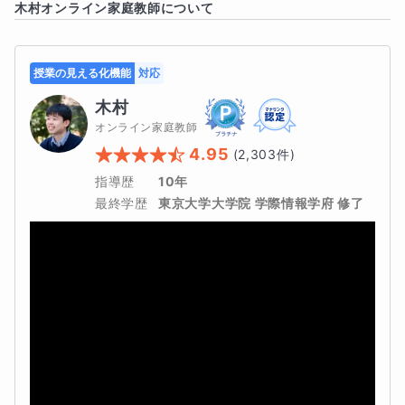
木村
オンライン家庭教師について
いよう必ず振替はさせていただくのでご安心ください。
授業の見える化機能
対応
木村
オンライン家庭教師
4.95
(
2,303
件)
指導歴
10年
最終学歴
東京大学大学院 学際情報学府 修了
この講座の強み
単に理科を教えるだけでなく、
苦手克服のための順序設計
と
継続できる学習管理
も重視しています。
特に小学生の受験勉強では、
「理解している単元」と「まだ曖昧な単元」が混ざりやす