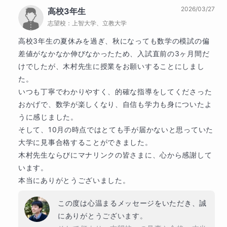
2026/03/27
高校3年生
理科が苦手なお子さまの場合、
志望校：
上智大学、立教大学
「何がわからないのか自分でも整理できない」
高校3年生の夏休みを過ぎ、秋になっても数学の模試の偏
「宿題のやり方が合っているのか不安」
差値がなかなか伸びなかったため、入試直前の3ヶ月間だ
けでしたが、木村先生に授業をお願いすることにしまし
「勉強量は足りているのに、点数に結びつかない」
た。

ということがよくあります。
いつも丁寧でわかりやすく、的確な指導をしてくださった
おかげで、数学が楽しくなり、自信も学力も身についたよ
そこで本講座では、授業時間だけでなく、
うに感じました。

学習の進め方や理解度の確認まで意識してサポートしま
そして、10月の時点ではとても手が届かないと思っていた
大学に見事合格することができました。

す。
木村先生ならびにマナリンクの皆さまに、心から感謝して
2ヶ月に1回、保護者様・生徒様・講師での三者
さらに、
います。

本当にありがとうございました。
面談
ができるコースです。
普段の授業の様子や学習状況、今後の課題や方針を共有し
この度は心温まるメッセージをいただき、誠
ながら、
にありがとうございます。
