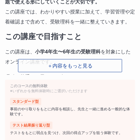
題で使える形にしていくことが大切です。
この講座では、わかりやすい授業に加えて、学習管理や定
着確認まで含めて、受験理科を一緒に整えていきます。
この講座で目指すこと
小学4年生〜6年生の受験理科
この講座は、
を対象にした
オンライン講座です。
＋内容をもっと見る
理科が苦手なお子さまの多くは、
このコースの無料体験
「用語は覚えたのに問題になると解けない」
※いずれかを無料体験時にご選択いただけます
「単元ごとの理解がバラバラでつながっていない」
スタンダード型
「何をどの順番で勉強すればいいかわからない」
事前のやり取りをもとに内容を相談し、先生と一緒に進める一般的な体
験です。
という状態で止まってしまいます。
テスト結果振り返り型
この講座では、そうした状態を一つずつ整理しながら、
テストをもとに弱点を見つけ、次回の得点アップを狙う体験です。