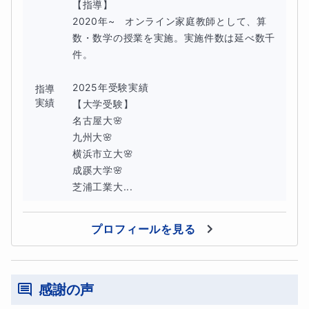
【指導】

2020年~　オンライン家庭教師として、算
お子さまによって、
数・数学の授業を実施。実施件数は延べ数千
「まず基礎知識の整理が必要」
件。

「演習量を増やしたい」
2025年受験実績

指導
「単元ごとの理解差を埋めたい」
実績
【大学受験】

など課題は異なります。
名古屋大🌸

九州大🌸

そのため、この講座では一律に固定教材を当てはめるので
横浜市立大🌸

成蹊大学🌸

はなく、
芝浦工業大...
今の状態に合った学習内容になるように調整
していきま
す。
プロフィールを見る
授業外のサポートについて
授業外も含めて学習を整えてい
この講座の特徴の一つが、
感謝の声
くこと
です。