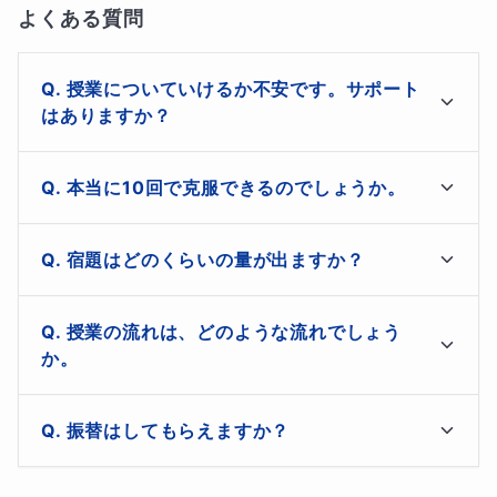
授業の進め方
よくある質問
授業では、まずお子さまの現在地を確認し、
授業についていけるか不安です。サポート
どの単元でつまずいているのか
、
はありますか？
知識不足なのか、考え方の使い方で止まっているのか
、
を整理したうえで指導を進めます。
授業外でもチャット無制限・24時間対応です！分からな
本当に10回で克服できるのでしょうか。
い箇所は別途動画でも解説しておりますので、より深く
その場しのぎで問題を解くだけではなく、
理解できます。
サポートは授業中だけでなく、授業後においても行いま
「なぜその答えになるのか」
宿題はどのくらいの量が出ますか？
す。毎日の学習管理からサポートしますので、苦手分野
「どう考えると次も自分で解けるのか」
から逃げることがありません。

授業後に、数問の演習問題を出します。一日単位で出題
を大切にしながら進めるので、苦手な単元でも理解の土台
また、宿題や授業での不明点は、いつでもチャットで質
授業の流れは、どのような流れでしょう
しますので、授業で学んだ内容を復習し、理解を定着さ
問自由です！
か。
から作り直すことができます。
せることができます。チャットにて提出いただき、私の
方で採点とフィードバックを行います。もちろん、次回
また、授業だけで終わらず、学習の進め方も含めて整えて
生徒さんの理解度に合わせて進め、つまずいている部分
の授業で再度詳しく解説もします！
振替はしてもらえますか？
を重点的にサポートします。毎回、練習問題を取り入れ
いくため、
て実践的な力も養います。
“わかったつもり”で終わりにくい講座
です。
はい、可能です。貴重な授業時間が消化されることのな