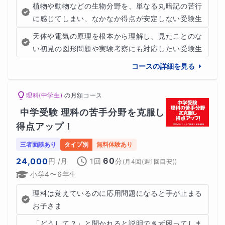
植物や動物などの生物分野を、単なる丸暗記の苦行
に感じてしまい、なかなか得点が安定しない受験生
天体や電気の原理を根本から理解し、見たことのな
い初見の図形問題や実験考察にも対応したい受験生
コースの詳細を見る
理科(中学生)
の
月額コース
中学受験 理科の苦手分野を克服し
得点アップ！
三者面談あり
タイプ別
無料体験あり
60
24,000
円
/月
1回
分
(
月4回(週1回目安)
)
小学4〜6年生
理科は覚えているのに応用問題になると手が止まる
お子さま
「どうして？」と聞かれると説明できず困ってしま