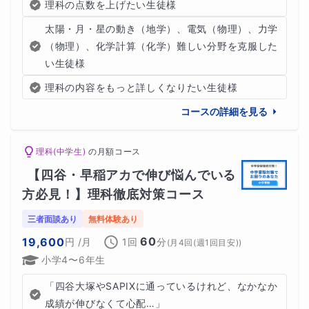
理科の点数を上げたい生徒様
太陽・月・星の動き（地学）、電気（物理）、力学
（物理）、化学計算（化学）難しい分野を克服した
い生徒様
理科の内容をもっと詳しくなりたい生徒様
コースの詳細を見る
理科(中学生)
の
月額コース
【四谷・早稲アカで伸び悩んでいる
方必見！】理科徹底対策コース
三者面談あり
無料体験あり
60
19,600
円
/月
1回
分
(
月4回(週1回目安)
)
小学4〜6年生
「四谷大塚やSAPIXに通っているけれど、なかなか
成績が伸びなくて心配…」