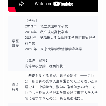
く、
その整理を大人がうまく支えないと、努力のわりに伸びに
【学歴】

くくなってしまいます。
2013年　私立成城中学卒業

2016年　私立成城高校卒業

だからこそ、授業の中身だけでなく、
2021年　早稲田大学先進理工学部応用物理学
何を優先して勉強するか
学歴
科卒業

職歴
次回までにどこを固めるか
2023年　東京大学学際情報学府卒業

まで見ながら進めていきます。
【免許・資格】

教材について
高等学校教諭一種免許状...
「基礎を制する者が、数学を制す」——これ
ご家庭と相談しながら決定
教材は、
します。
は、私自身の受験人生を通じてたどり着いた真
自己
理です。中学時代、数学の偏差値は40台。そ
紹介
すでに使っている教材を活かしたい場合は、その教材をベ
れでも早稲田大学理工学部を経て東京大学大学
ースに進めることもできますし、
院に進学できたのは、ある勉強法に出...
現状に合った内容をこちらから提案することも可能です。