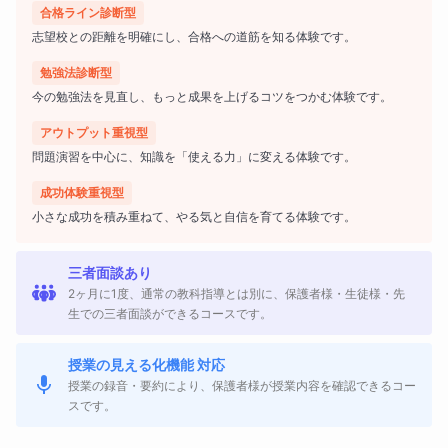
授業で理解する → 宿題で定着する → 面談や日々のやり取
合格ライン診断型
りで学習を整える
志望校との距離を明確にし、合格への道筋を知る体験です。
という流れで、受験理科を着実に前進させていきます。
勉強法診断型
今の勉強法を見直し、もっと成果を上げるコツをつかむ体験です。
こんな生徒さんにおすすめです
アウトプット重視型
問題演習を中心に、知識を「使える力」に変える体験です。
この講座は、次のようなお子さまにおすすめです。
成功体験重視型
・理科に苦手意識があり、どこから立て直せばいいかわか
小さな成功を積み重ねて、やる気と自信を育てる体験です。
らない
三者面談あり
・単元ごとの知識はあるが、問題になると正答率が安定し
2ヶ月に1度、通常の教科指導とは別に、保護者様・生徒様・先
ない
生での三者面談ができるコースです。
・暗記だけで終わってしまい、考える問題に対応できない
授業の見える化機能 対応
・家庭学習の進め方まで含めてサポートしてほしい
授業の録音・要約により、保護者様が授業内容を確認できるコー
・わかりやすく、丁寧に説明してくれる先生を探している
スです。