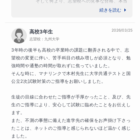
そして何より、志望校への見事な合格、本当
ご家庭とも連携して進めていけるので、安心して受講して
におめでとうございます！私も自分のことの
続きを読む
いただけます。
ように嬉しく、胸がいっぱいです。

2026/03/25
高校3年生
高校3年生の秋という、受験に対する焦りや
志望校：
九州大学
プレッシャーが最も大きくなる時期からのス
タートでしたが、最後まで決して諦めずに数
3年時の後半も高校の卒業時の課題に翻弄される中で、志
学と向き合った結果が見事に実を結びました
望校の変更に伴い、苦手科目の積み増しが必須となり、勉
ね。

強時間や通塾の時間が取れずに焦っていました。

そんな時に、マナリンクで木村先生に大学共通テストと国
「数学が楽しくなり、自信がついた」という
公立2次試験対策のご指導をお願いしました。

お言葉は、指導にあたる者としてこれ以上な
いほどの喜びです。入試直前の3ヶ月間で大
生徒の目線に合わせたご指導が手厚かったこと、及び、先
無料体験でできること
きく学力を伸ばすことができたのは、息子様
生のご指導により、安心して試験に臨めたことをお伝えし
が毎回の授業に真剣に取り組み、お伝えした
ます。

無料体験では、現在のご状況やお悩みに合わせて、体験内
ことを素直に吸収して、ご自身でコツコツと
また、不測の事態に備えた進学先の確保をお声掛け下さっ
努力を積み重ねたからこそ達成できたもので
容を選んでいただけます。
たことは、ネットのご指導と感じられないほど温かく感じ
す。本当によく頑張りましたね。

ました。
