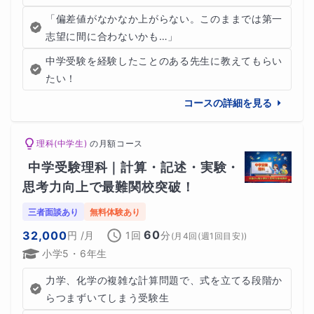
「偏差値がなかなか上がらない。このままでは第一
志望に間に合わないかも…」
中学受験を経験したことのある先生に教えてもらい
たい！
コースの詳細を見る
理科(中学生)
の
月額コース
中学受験理科｜計算・記述・実験・
思考力向上で最難関校突破！
三者面談あり
無料体験あり
60
32,000
円
/月
1回
分
(
月4回(週1回目安)
)
小学5・6年生
力学、化学の複雑な計算問題で、式を立てる段階か
らつまずいてしまう受験生