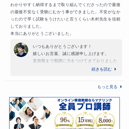
ちを責められていらっしゃいますが、どうか
わかりやすく納得するまで取り組んでくださったので最後
一方で、苦手意識を持ったまま進めてしまうと、学年が上
ご自身を責めないでください。極度の緊張や
の最後不安なく受験にむかう事ができました。不安がなか
がるほど立て直しが難しくなることもあります。
プレッシャーの中で本番の席に座り、最後ま
ったので早く試験をうけたいと言うくらい木村先生を信頼
で戦い抜いたご経験は、間違いなく娘様の今
しておりました。

この講座では、
後の人生において大きな糧になると確信して
本当にありがとうございました。
おります。

わかりやすい授業
いつもありがとうございます！

学習管理のサポート
また、不測の事態に備えた併願校のお声掛け
嬉しいお言葉、誠に感謝申し上げます。

ご家庭と連携できる三者面談
についても、そのように温かく受け取ってい
直前期まで順調に力をつけてきておりました
を通して、お子さまが安心して受験理科に向き合える状態
ただけて大変救われる思いです。

ので、私も全く心配しておりませんでした。

続きを読む
今は高校に向けて、早速熱心に先取りを頑張
をつくっていきます。
この度は、私を信頼して娘様のご指導をお任
っておられ、とても素晴らしいと思っており
もっと見る
せいただき、本当にありがとうございまし
ます。

理科を「苦手科目」から「取り組める科目」へ変えていき
た。娘様が春からの新しい環境で、大きく羽
目標は、高1までに数学2Bを終わらせ、スム
たい方は、ぜひ一度ご相談ください。
ばたかれることを心より応援しております。
ーズに数3Cに入れるように私も尽力してま
いりますね。

引き続きよろしくお願いいたします！