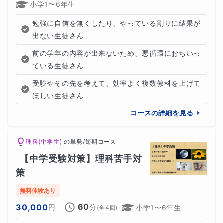
小学1〜6年生
勉強に自信を無くしたり、やっている割りに結果が
出ない生徒さん
前の学年の内容が出来ないため、悪循環におちいっ
ている生徒さん
受験やその先を考えて、効率よく複数教科を上げて
ほしい生徒さん
コースの詳細を見る
理科(中学生)
の
単発/短期コース
【中学受験対策】理科苦手対
策
無料体験あり
60
30,000
円
分
小学1〜6年生
(全
4
回)