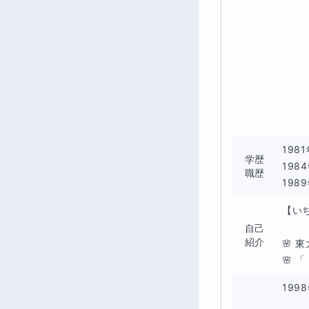
198
学歴
198
職歴
198
【い
自己
紹介
🌸 
🌸 
199