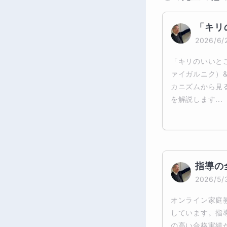
「キリ
2026/6/
「キリのいいと
ァイガルニク）&
カニズムから見
を解説します...
指導の
2026/5/
オンライン家庭
しています。指
の高い合格実績