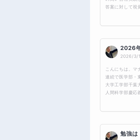
答案に対して視覚
2026
2026/3/
こんにちは。マ
連続で医学部・
大学工学部千葉
人間科学部慶応義
勉強は