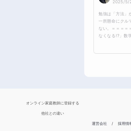
2025/5/
勉強は「方法」
一所懸命にクル
ない。＝＝＝＝
なくなる!?」数学
オンライン家庭教師に登録する
他社との違い
運営会社
/
採用情