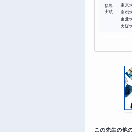
東京大
指導
実績
京都大
東北大
大阪大
この先生の他