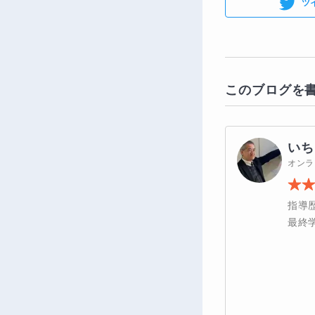
ツ
このブログを
いち
オンラ
指導
最終