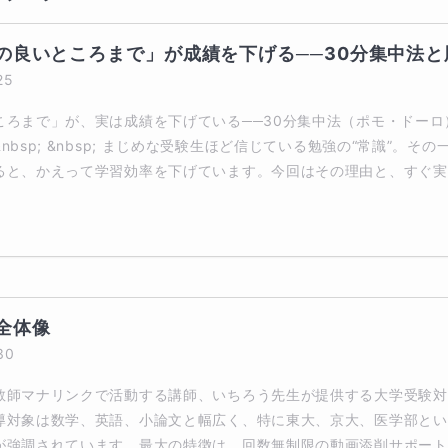
の良いところまで」が成績を下げる──30分集中法と
25
ころまで」が、実は成績を下げている──30分集中法（ポモ・ドーロ
nbsp; &nbsp; まじめな受験生ほど信じている勉強の“常識”。そ
ると、かえって学習効率を下げています。今回はその理由と、すぐ実
全体像
30
教師マナリンクで活動する講師、いちろう先生が提供する大学受験対
導対象は数学、英語、小論文と幅広く、特に東大、京大、医学部とい
が強調されています。最大の特徴は、回数無制限の動画添削サポート