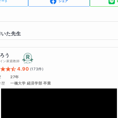
イート
シェア
書いた先生
ろう
イン家庭教師
4.90
(
173
件)
歴
27年
学歴
一橋大学 経済学部 卒業