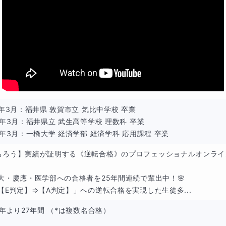
1年3月：福井県 敦賀市立 気比中学校 卒業

4年3月：福井県立 武生高等学校 理数科 卒業

9年3月：一橋大学 経済学部 経済学科 応用課程 卒業
ちろう】実績が証明する《逆転合格》のプロフェッショナルオンライン
東大・慶應・医学部への合格者を25年間連続で輩出中！🌸

「【E判定】⇒【A判定】」への逆転合格を実現した生徒多...
8年より27年間 （*は複数名合格）
