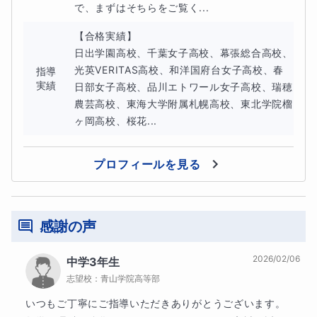
で、まずはそちらをご覧く...
【合格実績】

数学は、解き方のコツを掴み、「自分で解けた！」という
日出学園高校、千葉女子高校、幕張総合高校、
光英VERITAS高校、和洋国府台女子高校、春
指導
楽しさを知ることで、劇的に伸びる教科です。
実績
日部女子高校、品川エトワール女子高校、瑞穂
農芸高校、東海大学附属札幌高校、東北学院榴
この夏、一緒に「数学が得意科目」と言える自分を目指し
ヶ岡高校、桜花...
てみませんか？
プロフィールを見る
お気軽にお問い合わせくださいませ！
感謝の声
2026/02/06
中学3年生
志望校：
青山学院高等部
いつもご丁寧にご指導いただきありがとうございます。
