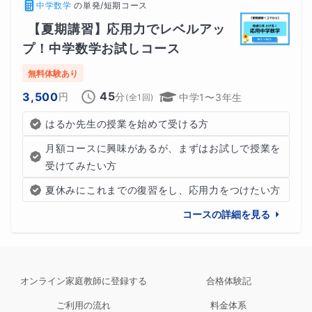
中学数学
の
単発/短期コース
【夏期講習】応用力でレベルアッ
プ！中学数学お試しコース
無料体験あり
45
3,500
円
分
中学1〜3年生
(全
1
回)
はるか先生の授業を始めて受ける方
月額コースに興味があるが、まずはお試しで授業を
受けてみたい方
夏休みにこれまでの復習をし、応用力をつけたい方
コースの詳細を見る
オンライン家庭教師に登録する
合格体験記
ご利用の流れ
料金体系