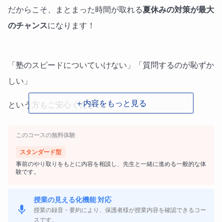
だからこそ、まとまった時間が取れる
夏休みの対策が最大
になります！
のチャンス
「塾のスピードについていけない」「質問するのが恥ずか
しい」
＋内容をもっと見る
という方もご安心ください。
私の授業では、
絶対に怒ることはありません。
このコースの無料体験
生徒様の「どこからわからなくなったのか」を一緒に探
スタンダード型
事前のやり取りをもとに内容を相談し、先生と一緒に進める一般的な体
し、一歩ずつ丁寧に、自信を持ってステップアップできる
験です。
ようサポートします。
授業の見える化機能 対応
授業の録音・要約により、保護者様が授業内容を確認できるコー
スです。