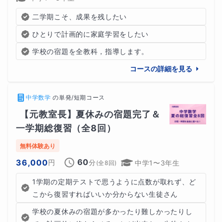
二学期こそ、成果を残したい
ひとりで計画的に家庭学習をしたい
学校の宿題を全教科，指導します。
コースの詳細を見る
中学数学
の
単発/短期コース
【元教室長】夏休みの宿題完了＆
一学期総復習（全8回）
無料体験あり
60
36,000
円
分
中学1〜3年生
(全
8
回)
1学期の定期テストで思うように点数が取れず、ど
こから復習すればいいか分からない生徒さん
学校の夏休みの宿題が多かったり難しかったりし