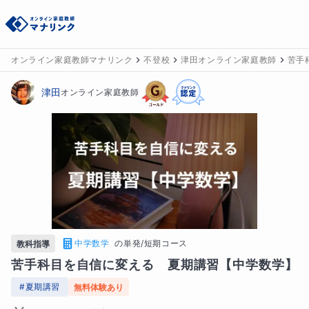
オンライン家庭教師マナリンク
不登校
津田オンライン家庭教師
苦手
津田
オンライン家庭教師
中学数学
の
単発/短期コース
教科指導
苦手科目を自信に変える　夏期講習【中学数学】
#
夏期講習
無料体験あり