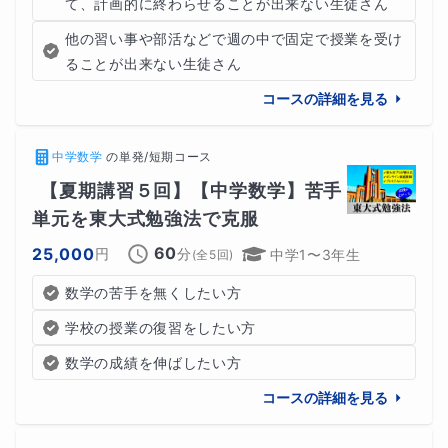
て、計画的に終わらせることが出来ない生徒さん
他の習い事や部活などで週の中で固定で授業を受け
ることが出来ない生徒さん
コースの詳細を見る
中学数学
の
単発/短期コース
【夏期講習５回】【中学数学】苦手
単元を東大式勉強法で克服
60
25,000
円
分
中学1〜3年生
(全
5
回)
数学の苦手を無くしたい方
学校の授業の復習をしたい方
数学の成績を伸ばしたい方
コースの詳細を見る