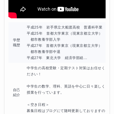
提案します。
指導内容のイメージ
平成25年　岩手県立大船渡高校　普通科卒業

① 1学期総復習＆苦手克服コース
平成25年　首都大学東京（現東京都立大学）
数学に苦手意識がある、計算ミスを減らしたい等のお悩み
　都市教養学部入学

学歴
職歴
平成27年　首都大学東京（現東京都立大学）
解決のためサポートいたします。
　都市教養学部中退

平成27年　東北大学　経済学部経...
正負の数、文字式、方程式など、1学期のつまずきを根本
から解消します。
中学生の高校受験・定期テスト対策はお任せく
ださい！

② 2学期先取りスタートダッシュコース
中学生の数学、理科、英語を中心に日々楽しく
自己
休み明けの学習に向けて一歩先取りをしたい方向けです。
授業を行っています。

紹介
夏休み明けに習う「関数」や「図形」など、難易度が上が
＜空き日程＞

募集日程はブログにて随時更新しておりますの
る単元を先取りし、自信をつけます。