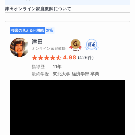
本講習の強み
津田
オンライン家庭教師について
完全1対1のオーダーメイド指導
周りの目を気にする必要はありません。生徒様の理解度
授業の見える化機能
対応
に合わせて進めるので、質問もし放題です。なんでも気
津田
楽に話してみてくださいね。
オンライン家庭教師
4.98
(
426
件)
「褒めて伸ばす」成功体験メソッド
指導歴
11年
最終学歴
東北大学 経済学部 卒業
小さな「できた！」を積み重ねることで、数学への苦手
意識を自信へと変えていきます。
コース例（生徒様に合わせた選択が可能）
現在の状況やご要望に合わせて、最適なカリキュラムをご