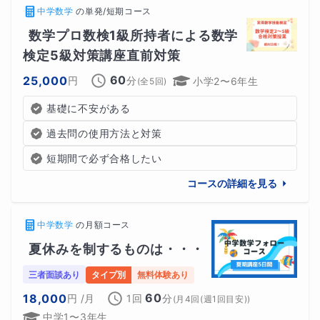
中学数学
の
単発/短期コース
数学プロ数検1級所持者による数学
検定5級対策講座直前対策
60
25,000
円
分
小学2〜6年生
(全
5
回)
基礎に不安がある
過去問の使用方法と対策
短期間で必ず合格したい
コースの詳細を見る
中学数学
の
月額コース
夏休みを制するものは・・・
三者面談あり
タイプ別
無料体験あり
60
18,000
円
/月
1回
分
(
月4回(週1回目安)
)
中学1〜3年生