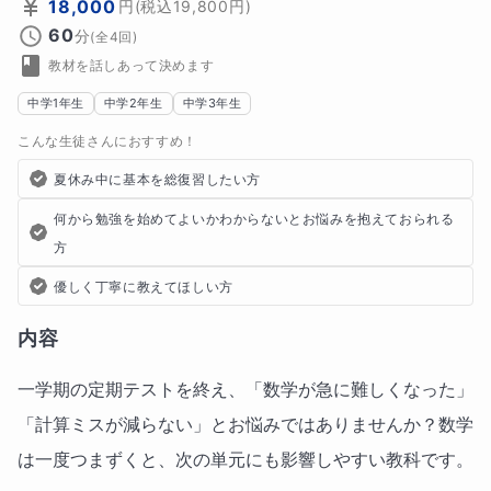
18,000
円
(税込
19,800
円)
60
分
(全
4
回)
教材を話しあって決めます
中学1年生
中学2年生
中学3年生
こんな生徒さんにおすすめ！
夏休み中に基本を総復習したい方
何から勉強を始めてよいかわからないとお悩みを抱えておられる
方
優しく丁寧に教えてほしい方
内容
一学期の定期テストを終え、「数学が急に難しくなった」
「計算ミスが減らない」とお悩みではありませんか？数学
は一度つまずくと、次の単元にも影響しやすい教科です。