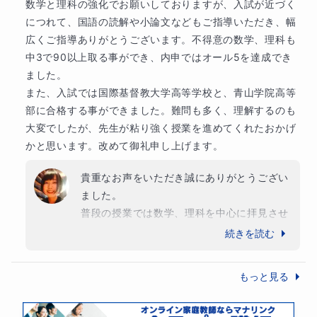
数学と理科の強化でお願いしておりますが、入試が近づく
につれて、国語の読解や小論文などもご指導いただき、幅
広くご指導ありがとうございます。不得意の数学、理科も
中3で90以上取る事ができ、内申ではオール5を達成でき
ました。

また、入試では国際基督教大学高等学校と、青山学院高等
部に合格する事ができました。難問も多く、理解するのも
大変でしたが、先生が粘り強く授業を進めてくれたおかげ
かと思います。改めて御礼申し上げます。
貴重なお声をいただき誠にありがとうござい
ました。

普段の授業では数学、理科を中心に拝見させ
ていただきました。ご本人からも「受ける前
続きを読む
から比べると成長した！」など大変うれしい
お声を頂戴することができました。その成長
もっと見る
の姿を拝見することができ、教師としても胸
が熱くなる思いでした。
