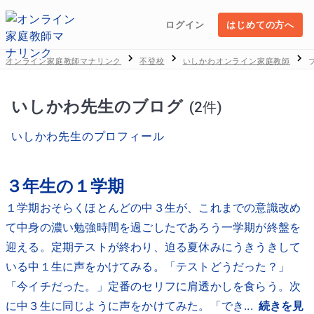
ログイン
はじめての方へ
オンライン家庭教師マナリンク
不登校
いしかわオンライン家庭教師
いしかわ先生のブログ
(2件)
いしかわ先生のプロフィール
３年生の１学期
１学期おそらくほとんどの中３生が、これまでの意識改め
て中身の濃い勉強時間を過ごしたであろう一学期が終盤を
迎える。定期テストが終わり、迫る夏休みにうきうきして
いる中１生に声をかけてみる。「テストどうだった？」
「今イチだった。」定番のセリフに肩透かしを食らう。次
に中３生に同じように声をかけてみた。「でき...
続きを見