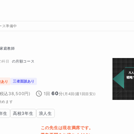
ース準備中
家庭教師
の科目
の
月額コース
三者面談あり
験あり
60
(税込
38,500
円)
1回
分
(
月4回(週1回目安)
)
決めます
年生
高校3年生
浪人生
この先生は現在満席です。