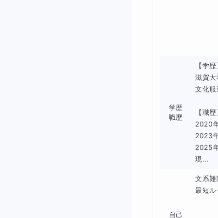
【学歴
滋賀大
文化服
学歴
【職歴
職歴
202
202
202
現...
文系難
最短ル
自己