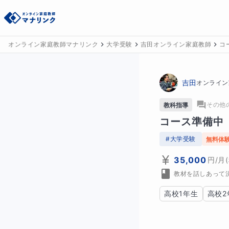
オンライン家庭教師マナリンク
大学受験
吉田オンライン家庭教師
コ
吉田
オンライン
その他
教科指導
コース準備中
#
大学受験
無料体
35,000
円
/月
教材を話しあって
高校1年生
高校2