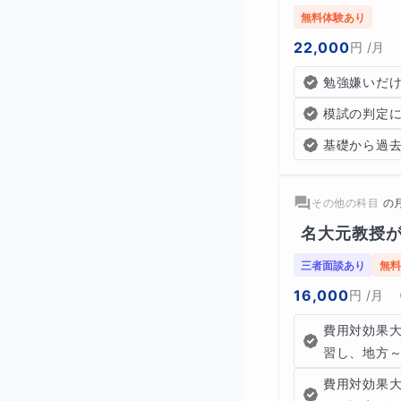
無料体験あり
22,000
円
/月
勉強嫌いだ
模試の判定
基礎から過
その他の科目
の
名大元教授が
三者面談あり
無料
16,000
円
/月
費用対効果
習し、地方
費用対効果