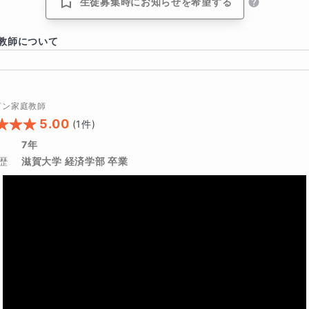
生徒募集時にお知らせを希望する
教師について
イン家庭教師
5.00
(
1
件)
7年
歴
滋賀大学 経済学部 卒業