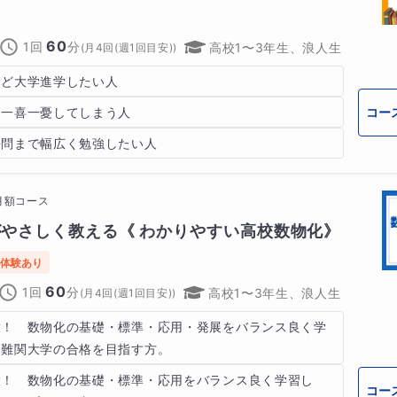
60
1回
分
高校1〜3年生、浪人生
(
月4回(週1回目安)
)
けど大学進学したい人
コー
に一喜一憂してしまう人
去問まで幅広く勉強したい人
月額コース
やさしく教える《 わかりやすい高校数物化》
体験あり
60
1回
分
高校1〜3年生、浪人生
(
月4回(週1回目安)
)
大！　数物化の基礎・標準・応用・発展をバランス良く学
～難関大学の合格を目指す方。
大！　数物化の基礎・標準・応用をバランス良く学習し
コー