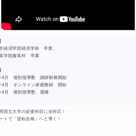
】

学経済学部経済学科　卒業

装学院服装科　卒業

】

0年4月　個別指導塾　講師勤務開始

3年4月　オンライン家庭教師　開始

5年4月　個別指導塾　退職

関国立大学の必要科目に全対応！

ートで「逆転合格」へと導く！
