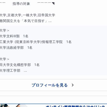
￣￣　　指導の対象　　￣￣￣￣◥

京大学,京都大学,一橋大学,旧帝国大学

難関国立大を「本気で目指す」...
大学＞

京大学文科Ⅲ類　1名

京工業大学 (現東京科学大学)情報理工学院　1名

葉大学法政経学部　1名

大学＞

稲田大学文化構想学部　1名

大学理工学部　...
プロフィールを見る