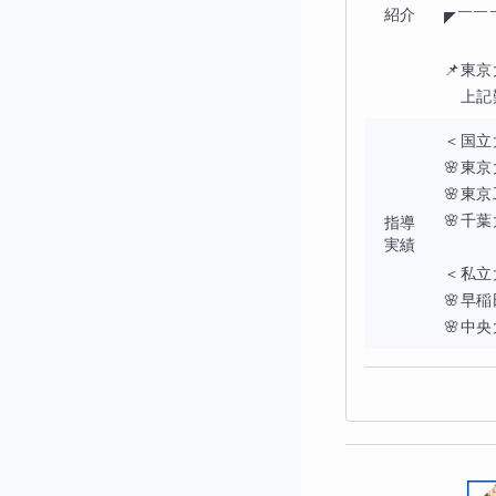
紹介
◤￣￣
📌東
　上記
＜国立
🌸東
🌸東
🌸千
指導
実績
＜私立
🌸早
🌸中央