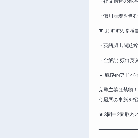
・複文構造の整序
・慣用表現を含む
▼ おすすめ参考書
・英語頻出問題総
・全解説 頻出英文
💡 戦略的アドバイ
完璧主義は禁物！
う最悪の事態を招
★3問中2問取れ
───────────