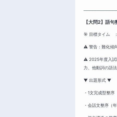
───────────
【大問2】語句
🎯 目標タイム　：
⚠️ 警告：難化傾
⚠️ 2025年
力、他動詞の語法
▼ 出題形式 ▼ 　
・1文完成型整序
・会話文整序（年