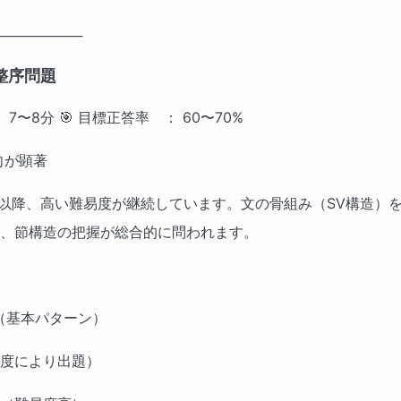
─────────
整序問題
 7〜8分 🎯 目標正答率　： 60〜70%
向が顕著 
度入試以降、高い難易度が継続しています。文の骨組み（SV構造）
、節構造の把握が総合的に問われます。
（基本パターン） 　
度により出題） 　