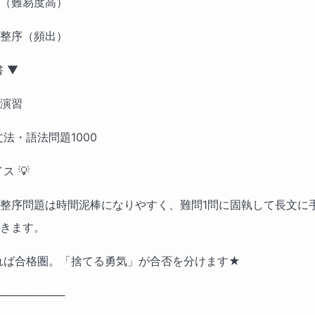
（難易度高） 　
整序（頻出）
 ▼ 　
演習 　
法・語法問題1000
ス 💡 
整序問題は時間泥棒になりやすく、難問1問に固執して長文に
きます。
れば合格圏。「捨てる勇気」が合否を分けます★
─────────