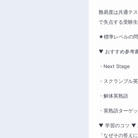
難易度は共通テス
で失点する受験生
★標準レベルの
▼ おすすめ参考書
・Next Stage 　
・スクランブル英
・解体英熟語 　
・英熟語ターゲット
▼ 学習のコツ 
「なぜその答えに