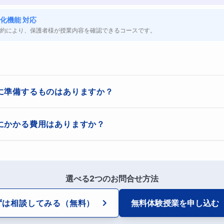
化機能 対応
約により、保護者様が授業内容を確認できるコースです。
に準備するものはありますか？
ト、学校の教科書やワークをご用意ください。普段使っている学習教
にかかる費用はありますか？
別な準備は必要ありません。パソコンやタブレットなど、ZOOMまたはG
端末もお忘れなく。リラックスしてご参加いただければ大丈夫です！
料のみですが、お申込み後に市販の問題集をご自身でご購入いただく
っと好きになる！高校入試につながる定
やすいものを指定し、以後のメイン教材として使用します。また、学
も随時対応いたしますので、追加の教材購入は最小限で済みます。
選べる2つのお問合せ方法
とが多くて苦手…」「頑張っても点数が伸びない…」そんな中
記ではなく、実際の入試問題にもつながる“理解する力”を育て
ずは相談してみる
（無料）
無料体験授業を
申し込む
なものに変わります。学習のポイントをわかりやすく解説し、