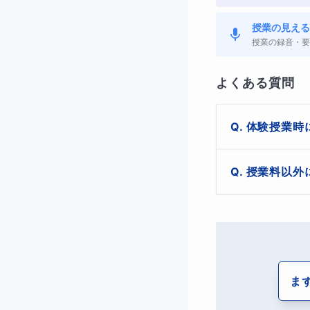
授業の見える
授業の録音・要
よくある質問
体験授業時
筆記用具、ノー
授業料以外
たしますので、特
tに接続できる
基本的には授業
◆理科がも
書店で手に入り
クからの質問に
「理科は覚えるこ
座です。単なる暗
ま
んと楽しく、身近