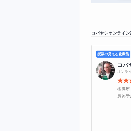
定した得点力へと
◆「グラフを
Aさんは、グラフ
コバヤシ
オンライン
した。でも、理科
要な数字を読み取
授業の見える化機能
ようになると、意
コバ
慣に。結果として
オンラ
した。
指導歴
◆理科の“点が
最終学
この講座では、単
「計算」「実験結
りが納得しながら