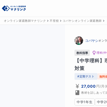
オンライン家庭教師マナリンク
不登校
コバヤシオンライン家庭教師
コバヤシ
オン
理科(中
教科指導
【中学理科】
対策
#
定期テスト
無料
27,000
円
/月
教材を話しあって
中学1年生
中学2