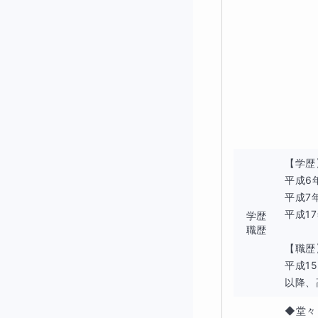
で、定期テストの
きます。
◆「わかったつも
理科が苦手な生徒
ンプットだけでな
表・グラフをどう
「何となく理解」
【学歴
きるようになりま
平成6
平成7
◆自分のペースで
平成1
学歴
職歴
集団授業では質問
【職歴
この個別対応型の
平成1
とができるので、
以降、
るけど、うまく整
◆堂々