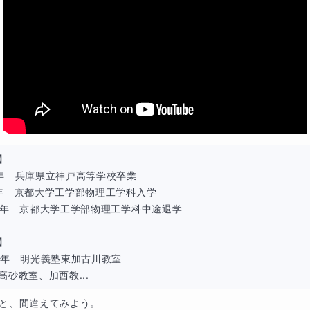
得点力が向上し、さらに高校入試にもつながる本物の基礎力を
り」から「自分で解ける」へステップアップ
は、解説を読んで「わかったつもり」になってしまいがちです
く、実際に解くアウトプットの練習を重視。重要ポイントを整
読み取り、どのように考えるかを実践的に指導します。繰り返
から「自信を持って解ける」状態へとレベルアップ。テスト本
】

す。
年　兵庫県立神戸高等学校卒業

年　京都大学工学部物理工学科入学

理解を深めたい生徒さんに最適です
7年　京都大学工学部物理工学科中途退学

しづらかったり、自分だけ分かっていないような不安を感じて
】

授業はオススメです。あなたの理解度に合わせて、分かるまで
5年　明光義塾東加古川教室

「つまずきポイント」をしっかりと乗り越えられます。また、
高砂教室、加西教...
理できていない」と感じている生徒さんや、「塾に通っていて
と、間違えてみよう。
