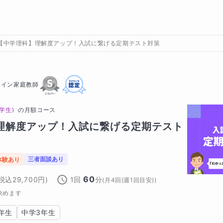
【中学理科】理解度アップ！入試に繋げる定期テスト対策
ライン家庭教師
学生)
の
月額コース
理解度アップ！入試に繋げる定期テスト
三者面談あり
体験あり
60
(税込
29,700
円)
1回
分
(
月4回(週1回目安)
)
決めます
年生
中学3年生