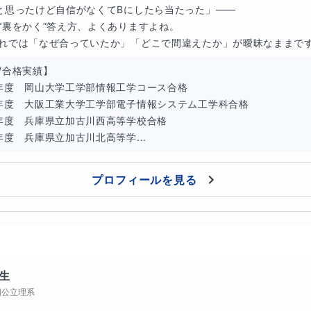
合にも役立つ内容となっています。
と思ったけど自信がなくてBにしたら当たった」——

“裏をかく”答え方、よくありますよね。

、理科はもっと身近に感じられます
れでは「なぜ合っていたか」「どこで間違えたか」が曖昧なままです。
うになったら自信が持てるのに…」そんな想いを、今こそ形に
/合格実績】

、お子さま一人ひとりに寄り添い、具体的なつまずきの原因を
年度　岡山大学工学部情報工学コース合格

年度　大阪工業大学工学部電子情報システム工学科合格

す。まずはお気軽に、オンラインで体験してみませんか？ 一歩
年度　兵庫県立加古川西高等学校合格

わるきっかけになります。
年度　兵庫県立加古川北高等学...
プロフィールを見る
生
国公立理系