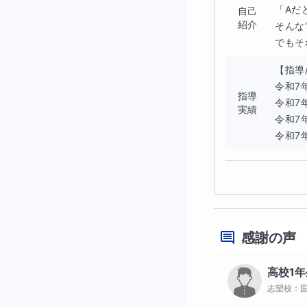
しない」という場
「Aだ
自己
紹介
そんな
◆一歩踏み出せば
でもそ
「理科ができるよ
【指導
す。体験授業では
令和7
指導
令和7
喜びを引き出しま
実績
令和7
理科への見方が変
令和7
感謝の声
高校1年
志望校：