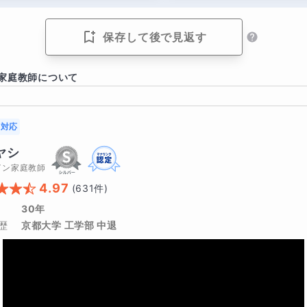
導きます。「わかる」「できる」の実感を通じて、理科がきっ
保存して後で見返す
見るのが怖い」が「見ればわかる」へ変わる瞬間
や計算が出てくると「無理かも」と感じて、問題を飛ばしてし
家庭教師について
の計算問題は実はシンプルな公式の組み合わせで解けること、
るだけ」で良いことを知ってから、Aさんの目が変わりました
対応
外と簡単！」と実感し始め、今では「まずグラフから見てヒン
ヤシ
、苦手だった単元が得意分野になり、自信とやる気もアップ。
イン家庭教師
4.97
(
631
件)
30年
取れる力”が、確実に身につきます
歴
京都大学 工学部 中退
なる暗記に頼らず、問題の意味を理解しながら解く力を育てま
果の読み取り」といった、つまずきやすいポイントを丁寧に解
学習できるスタイルを重視しています。学んだ知識を「使える