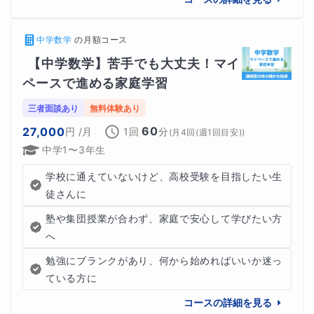
中学数学
の
月額コース
【中学数学】苦手でも大丈夫！マイ
ペースで進める家庭学習
三者面談あり
無料体験あり
60
27,000
円
/月
1回
分
(
月4回(週1回目安)
)
中学1〜3年生
学校に通えていないけど、高校受験を目指したい生
徒さんに
塾や集団授業が合わず、家庭で安心して学びたい方
へ
勉強にブランクがあり、何から始めればいいか迷っ
ている方に
コースの詳細を見る