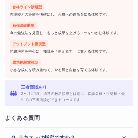
合格ライン診断型
「私はできる！」
志望校との距離を明確にし、合格への道筋を知る体験です。
という気持ちに大きく左右されるのです。💪
勉強法診断型
今の勉強法を見直し、もっと成果を上げるコツをつかむ体験です。
アウトプット重視型
過去に自己肯定感が低く、やる気が出ない生徒を受け持った経験
問題演習を中心に、知識を「使える力」に変える体験です。
があります。 難関校を目指す中で、なかなか上位に食い込めず自
成功体験重視型
信をなくし、大量の宿題が出されたことによるストレスでメンタ
小さな成功を積み重ねて、やる気と自信を育てる体験です。
ルダウンしてしまったお子さんです。
三者面談あり
2ヶ月に1度、通常の教科指導とは別に、保護者様・生徒様・先
初めて受け持った時は元気がなく、発言がネガティブで、テスト
生での三者面談ができるコースです。
前などギリギリにならないと行動しないお子さんでした。 それか
ら指導では、問題を解けた時、学校の小テストが良かった時、私
よくある質問
が出した課題を全てやり切った時などに、たくさん褒めて承認し
て、自信を深めてもらいました。
テキストは指定ですか？