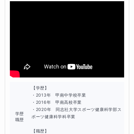
と、疲れるし眠気が増します。
授業とは、生徒と先生が共同で作り上げるものです。 また、板書
はホワイトボードを使って、丁寧に解説します。板書の手間が授
業理解の妨げになるのであればスクリーンショットもおすすめで
す。
【学歴】

・2013年　甲南中学校卒業

・2016年　甲南高校卒業

・2020年　同志社大学スポーツ健康科学部ス
学歴
ポーツ健康科学科卒業

職歴
【職歴】
