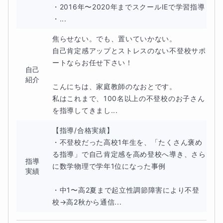
・2016年〜2020年までスクールIEで学習指導

・...
無料体験授業も実施しております。体験授業では、お子さんや親
御さんから学習状況や進路などをヒアリングし、苦手単元やお子
焦らせない。でも、置いていかない。

自己肯定感アップとストレスのない不登校サポ
さんの特性を把握して、本授業に還元します。また、ヒアリング
ートならお任せ下さい！

自己
内容からお子さんオリジナルの年間カリキュラムを設定し、目指
紹介
すべき場所を可視化してフォローします。
こんにちは、家庭教師のなおとです。

私はこれまで、100名以上の不登校のお子さん
を指導してきまし...
特に、短期的ゴールも設けてさらに学習意欲が高まるように工夫
します。42キロマラソンのゴールだけを考えると気が遠くなるの
【指導/合格実績】

・不登校だった高校1年生を、「たくさん褒め
です。🏃
る指導」で自己肯定感を高め登校へ導き、さら
指導
に数学物理で学年1位になった事例

「まずは5キロ先の給水地点までこのペースで走る！」
実績
・中1〜高2夏まで起立性調節障害により不登
など短期的目標を決めると学習効率が上がるのです。 また、何よ
校→高2秋から通信...
りも褒めて伸ばす楽しい授業を体験しにきて欲しいです。