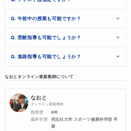
すると、授業中に笑顔が見られるようになり、発言からネガティ
ご家庭の要望に合わせて対応も可能ですし、お子さんに
午前中の授業も可能ですか？
ブが消え、さらにテストも良い結果が出たことで自信になり、得
合った参考書を私から提案することもできます。
意科目は自主的に勉強できるようになりました。何か、顔つきも
私に枠の空きがあればもちろん対応可能です！
受験指導も可能でしょうか？
大人になったようでした。自己肯定感でここまで変わるのかと私
も驚いたくらいです。
不登校サポートだけでなく、受験指導経験も豊富です。
進路指導も可能でしょうか？
是非お任せください！
もちろん進路指導も可能です！

オンライン授業では、お子さんの手元が見えなかったり、反応が
なおと
オンライン家庭教師について
是非お任せください！
分かりづらかったりします。それにより、サボることが容易にで
きてしまったり、理解度が不透明になるリスクがあります。💻
なおと
オンライン家庭教師
そこで、ダイアログ指導を導入し、私が説明したことをお子さん
指導歴
8年
にも口で説明してもらいます。これにより、理解度を深めると同
最終学歴
同志社大学 スポーツ健康科学部 卒
業
時に、理解度を測ることもできます。授業は先生が一方的に話す