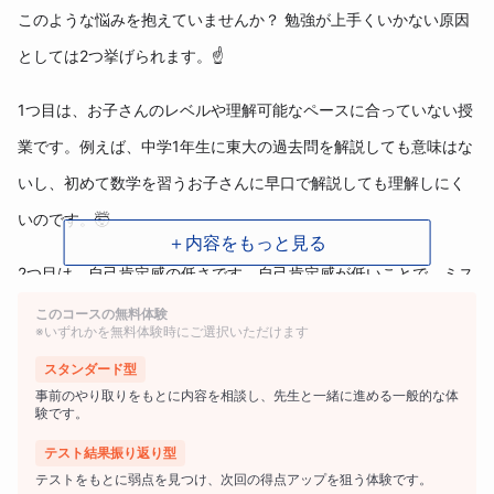
このような悩みを抱えていませんか？ 勉強が上手くいかない原因
としては2つ挙げられます。☝️
1つ目は、お子さんのレベルや理解可能なペースに合っていない授
業です。例えば、中学1年生に東大の過去問を解説しても意味はな
いし、初めて数学を習うお子さんに早口で解説しても理解しにく
いのです。🤯
＋内容をもっと見る
2つ目は、自己肯定感の低さです。自己肯定感が低いことで、ミス
をするのが怖くなったり、行動したり挑戦することをやめてしま
このコースの無料体験
※いずれかを無料体験時にご選択いただけます
います。
スタンダード型
事前のやり取りをもとに内容を相談し、先生と一緒に進める一般的な体
人生において自己肯定感というものは非常に重要です。自己肯定
験です。
感があるからこそ、ミスしても挫けず前を向けるし、やる気が生
テスト結果振り返り型
まれます。人の人生は能力では決まらず、
テストをもとに弱点を見つけ、次回の得点アップを狙う体験です。