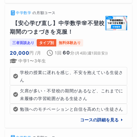
中学数学
の
月額コース
【安心学び直し】中学数学🌸不登校
期間のつまづきを克服！
三者面談あり
タイプ別
無料体験あり
60
20,000
円
/月
1回
分
(
月4回(週1回目安)
)
中学1〜3年生
学校の授業に遅れを感じ、不安を抱えている生徒さ
ん
欠席が多い・不登校の期間があるなど、これまでに
未履修の学習範囲がある生徒さん
勉強へのモチベーションと自信を高めたい生徒さん
コースの詳細を見る