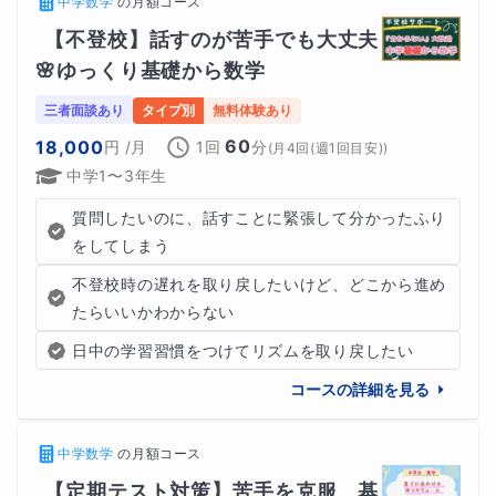
中学数学
の
月額コース
【不登校】話すのが苦手でも大丈夫
🌸ゆっくり基礎から数学
三者面談あり
タイプ別
無料体験あり
60
18,000
円
/月
1回
分
(
月4回(週1回目安)
)
中学1〜3年生
質問したいのに、話すことに緊張して分かったふり
をしてしまう
不登校時の遅れを取り戻したいけど、どこから進め
たらいいかわからない
日中の学習習慣をつけてリズムを取り戻したい
コースの詳細を見る
中学数学
の
月額コース
【定期テスト対策】苦手を克服　基