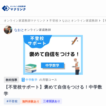
オンライン家庭教師マナリンク
不登校
なおとオンライン家庭教師
【
なおと
オンライン家庭教師
中学数学
の
月額コース
教科指導
【不登校サポート】褒めて自信をつける！中学数
学
#
不登校
三者面談あり
無料体験あり