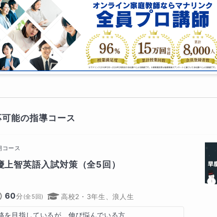
応可能の指導コース
期コース
慶上智英語入試対策（全5回）
60
分
高校2・3年生、浪人生
(全
5
回)
格を目指しているが、伸び悩んでいる方