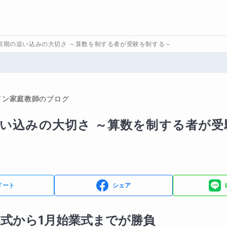
前期の追い込みの大切さ ～算数を制する者が受験を制する～
イン家庭教師
のブログ
い込みの大切さ ～算数を制する者が受
イート
シェア
終業式から1月始業式までが勝負