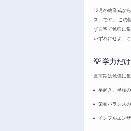
12月の終業式か
ス」です。 この
ず自宅で勉強に集
いずれにせよ、
こ
💡 学力
直前期は勉強に集
早起き、早寝の
栄養バランスの
インフルエンザ