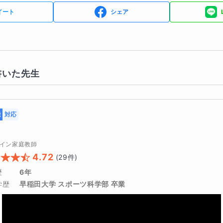
イート
シェア
書いた先生
能
対応
イン家庭教師
4.72
(
29
件)
歴
6年
学歴
早稲田大学 スポーツ科学部 卒業