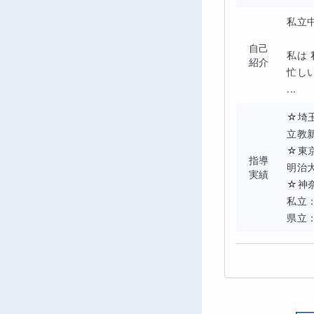
私立
自己
私は
紹介
忙し
...
☆埼玉
立教
☆東京
指導
明治
実績
☆神奈
私立
県立：