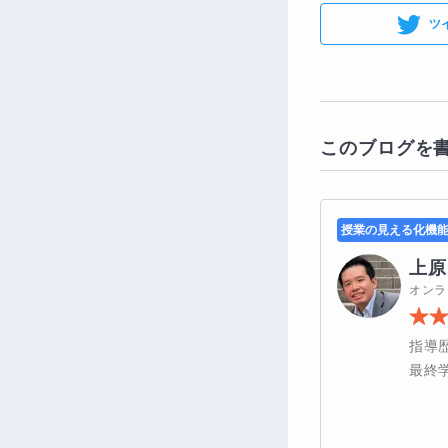
ツ
このブログを
授業の見える化機
上原
オンラ
指導
最終