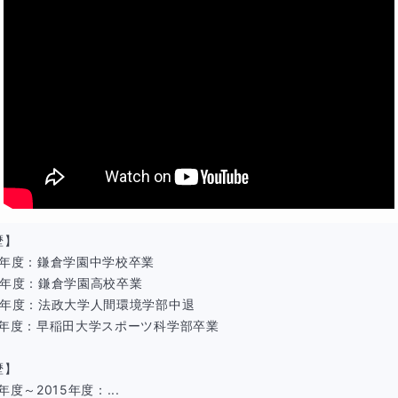
】

2年度：鎌倉学園中学校卒業

5年度：鎌倉学園高校卒業

8年度：法政大学人間環境学部中退

4年度：早稲田大学スポーツ科学部卒業

】

5年度～2015年度：...