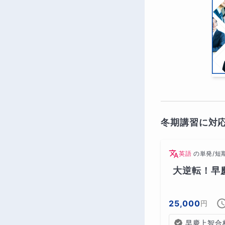
冬期講習に対
英語
の
単発/短
大逆転！早
25,000
円
早慶上智合