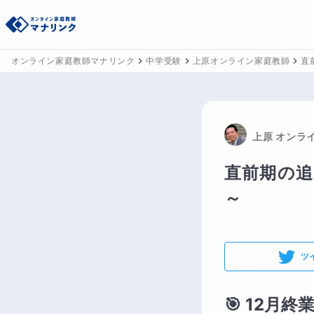
オンライン家庭教師マナリンク
中学受験
上原オンライン家庭教師
直
上原
 オンラ
直前期の追
～
ツ
🎯 12月