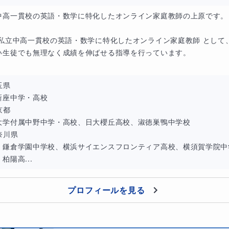
中高一貫校の英語・数学に特化したオンライン家庭教師の上原です。

 私立中高一貫校の英語・数学に特化したオンライン家庭教師 として、
い生徒でも無理なく成績を伸ばせる指導を行っています。

県

新座中学・高校

都

大学付属中野中学・高校、日大櫻丘高校、淑徳巣鴨中学校

川県

：鎌倉学園中学校、横浜サイエンスフロンティア高校、横須賀学院中学
柏陽高...
プロフィールを見る