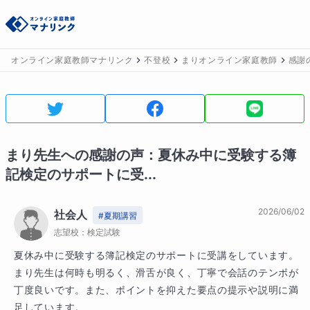
オンライン家庭教師マナリンク
不登校
まりオンライン家庭教師
感謝
まり
先生への感謝の声：
夏休み中に受験する簿
記検定のサポートに受...
2026/06/02
社会人
#
夏期講習
志望校：
検定試験
夏休み中に受験する簿記検定のサポートに受講をしています。

まり先生は何時も明るく、滑舌が良く、丁寧で会話のテンポが
丁度良いです。また、ポイントを抑えた要点の提示や説明に満
足しています。
