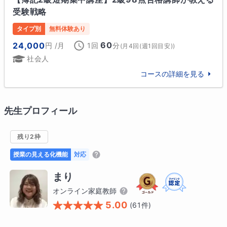
受験戦略
タイプ別
無料体験あり
60
24,000
円
/月
1回
分
(
月4回(週1回目安)
)
社会人
コースの詳細を見る
先生プロフィール
残り2枠
授業の見える化機能
対応
まり
オンライン家庭教師
5.00
(
61
件)