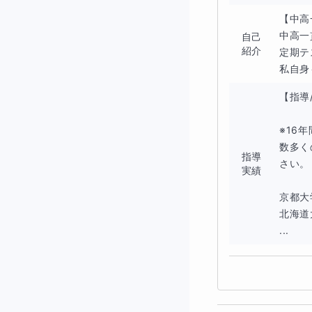
「難しい」という
【中高
中高一
自己
パターン理解がで
紹介
定期テ
私自身
【指導
◆商業簿記
※16
数多く
指導
さい。

実績
短期学習では順番
京都大
北海道
...
商業簿記6割
→3級の延長。範