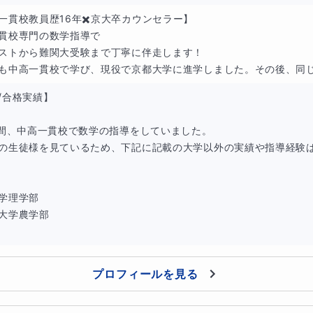
より、考え方が特殊で慣れが必要な分野です。
一貫校教員歴16年✖️京大卒カウンセラー】

貫校専門の数学指導で

きれば、むしろ安定得点源になります。
ストから難関大受験まで丁寧に伴走します！

も中高一貫校で学び、現役で京都大学に進学しました。その後、同じく
/合格実績】

・工業簿記の優先順位
年間、中高一貫校で数学の指導をしていました。

の生徒様を見ているため、下記に記載の大学以外の実績や指導経験
が重要です。
学理学部

大学農学部

囲が広がるイメージ。
プロフィールを見る