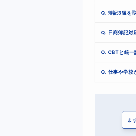
簿記3級取得者で
簿記3級を
短期合格を目指す
この講座では、
基本的には
簿記3級の知識は
日商簿記対
す。
テキストで単元別
はい。本講座で
CBTと統
の流れで学習しま
1年に数回しかな
仕事や学校
正確な仕訳は、商
ポイントを絞っ
まずは仕訳力の強
ま
◆簿記2級