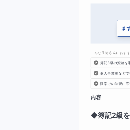
ま
こんな生徒さんにおす
簿記3級の資格を
個人事業主などで
独学での学習に不
内容
◆簿記2級