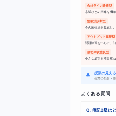
問題演習中心で
合格ライン診断型
志望校との距離を明確
「合格点を取る
勉強法診断型
今の勉強法を見直し、
を進めていきます
アウトプット重視型
問題演習を中心に、知
成功体験重視型
特に次のような方
小さな成功を積み重ね
仕事が忙しく、
授業の見える
仕事上で急に取
授業の録音・要
経理・会計職へ
よくある質問
工業簿記や連結
簿記2級は