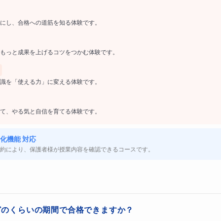
にし、合格への道筋を知る体験です。
」ことに特化した学習
もっと成果を上げるコツをつかむ体験です。
。
識を「使える力」に変える体験です。
を想定しています。
て、やる気と自信を育てる体験です。
勉強時間の確保が大変な方
化機能 対応
得が必要になった方
約により、保護者様が授業内容を確認できるコースです。
の転職を目指している方
会計でつまずいている方
どのくらいの期間で合格できますか？