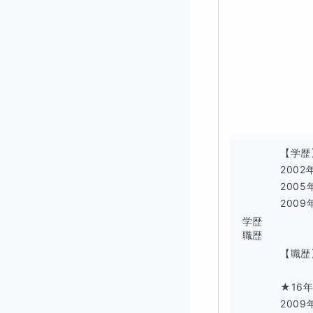
◆そもそも
簿記2級では
【学歴
商業簿記
200
200
工業簿記
2009
学歴
の2分野が出題さ
職歴
【職歴
★16
工業簿記とは、製
2009年