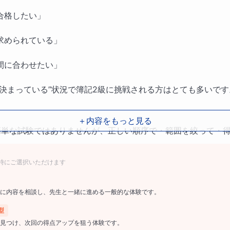
合格したい」
求められている」
間に合わせたい」
が決まっている”状況で簿記2級に挑戦される方はとても多いです
＋内容をもっと見る
簡単な試験ではありませんが、正しい順序で・範囲を絞って・
分現実的です。
時にご選択いただけます
に内容を相談し、先生と一緒に進める一般的な体験です。
型
内の合格を目標に
見つけ、次回の得点アップを狙う体験です。