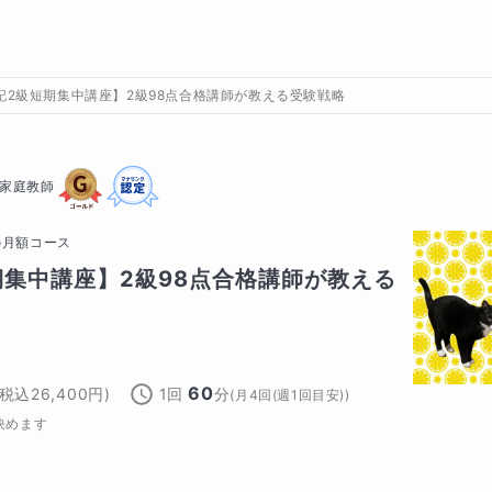
記2級短期集中講座】2級98点合格講師が教える受験戦略
家庭教師
の
月額コース
期集中講座】2級98点合格講師が教える
60
(税込
26,400
円)
1回
分
(
月4回(週1回目安)
)
決めます