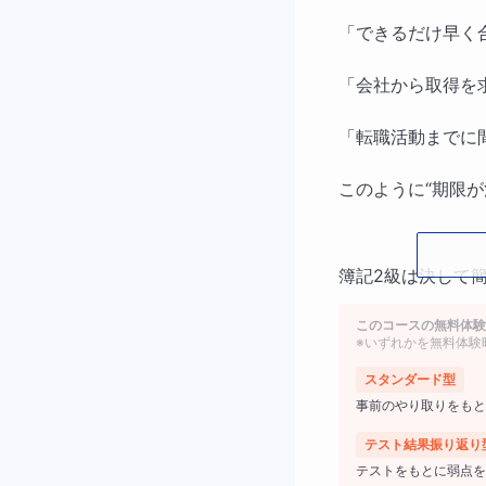
「できるだけ早く
「会社から取得を
「転職活動までに
このように“期限
簿記2級は決して
ば、短期合格は十
このコースの無料体験
※いずれかを無料体験
スタンダード型
この講座では、
事前のやり取りをもと
テスト結果振り返り
3ヶ月～半年以
テストをもとに弱点を