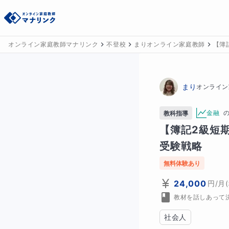
オンライン家庭教師マナリンク
不登校
まりオンライン家庭教師
【簿
まり
オンライン
金融
教科指導
【簿記2級短
受験戦略
無料体験あり
24,000
円
/月
教材を話しあって
社会人