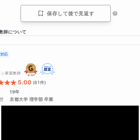
保存して後で見返す
必要な学習時間は、250〜350時間程度と言われます。
教師について
が揃えば短縮可能です。
対応
が定着している
イン家庭教師
の学習時間を確保できる
5.00
(
61
件)
抵抗がない
19年
歴
京都大学 理学部 卒業
が曖昧なまま進むと遠回りになります。
級内容の補強も行います。