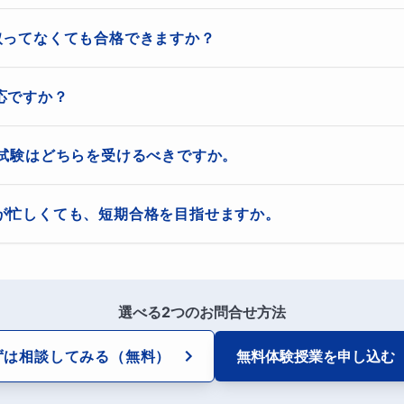
、独学で250～350時間と言われています。

取ってなくても合格できますか？
場合、テキスト選びが重要です。
より短期間での合格を目指します。
必要です。いきなり2級の受験もできますが、3級を先に取得される
応ですか？
に重要事項を確認➡すぐに問題演習でアウトプット➡過去問・
は、日本商工会議所が主催する「日商簿記2級」の対策を行います。
一試験はどちらを受けるべきですか。
す。
い統一試験よりも、年中を通して受けられるCBTの方が社会人の方
が忙しくても、短期合格を目指せますか。
業簿記・工業簿記どちらにおいても必要不可欠です。
た授業で、効率よく学習を進めますので、十分短期合格は目指せます
化から行います。
選べる2つのお問合せ方法
ずは相談してみる
（無料）
無料体験授業を
申し込む
の学習時間の目安と短期合格が現実的なケ