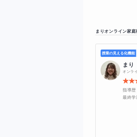
一般的に簿記2級に
まり
オンライン家庭
ただし、次の条件
授業の見える化機能
簿記3級の知識
まり
オンラ
毎日1〜2時間
計算問題に強い
指導歴
最終学
逆に、3級の理解
必要に応じて、3