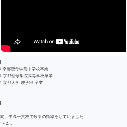
2級で問われる「工業簿記」とは？
】

2年 京都聖母学院中学校卒業

5年 京都聖母学院高等学校卒業

年 京都大学 理学部 卒業

れます。
】

年間、中高一貫校で数学の指導をしていました

造業を対象とし、製品の製造過程における会計処理と原価計算
～2...